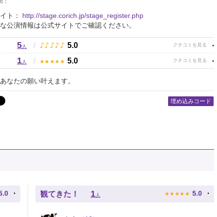
間：
サイト：
http://stage.corich.jp/stage_register.php
な公演情報は公式サイトでご確認ください。
5
♪
♪
♪
♪
♪
/
5.0
人
1
★
★
★
★
★
/
5.0
人
あなたの願い叶えます。
埋め込みコード
★
★
★
★
★
1
5.0
5.0
観てきた！
人