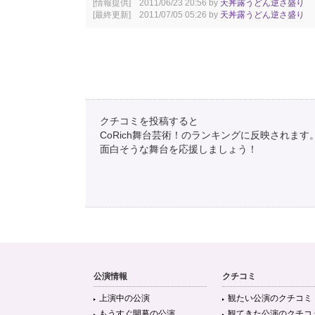
[情報提供] 2011/06/23 20:56 by
天丼露うどん逆さ盛り
[最終更新] 2011/07/05 05:26 by
天丼露うどん逆さ盛り
クチコミを投稿すると
CoRich舞台芸術！のランキングに反映されます
面白そうな舞台を応援しましょう！
公演情報
クチコミ
上演中の公演
観たい公演のクチコミ
もうすぐ開幕の公演
観てきた公演のクチコ