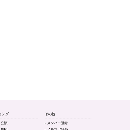
キング
その他
目公演
メンバー登録
目劇団
メルマガ登録