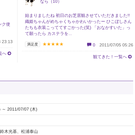
なら（10）
始まりましたね 初日のお芝居観させていただきました!!
織姫ちゃんがめちゃくちゃかわいかったー ひこぼしさん
ンク使
たちも衣装こっててすごかった(笑) 「おなかすいた」っ
て願ったら カステラを...
 23:13
★★★★★
満足度
0
2011/07/05 05:26
覧へ
観てきた！一覧へ
) ～ 2011/07/07 (木)
鈴木光基、松浦泰山