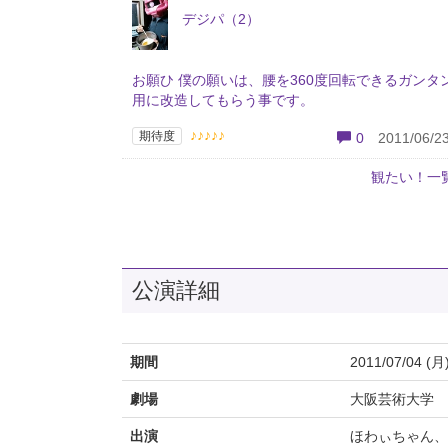
デジパ（2）
お願ひ 僕の願いは、腰を360度回転できるガンタ
用に改造してもらう事です。
♪♪♪♪♪
期待度
0
2011/06/23
観たい！一
公演詳細
期間
2011/07/04 (月
劇場
大阪芸術大学
出演
ほわぃちゃん、