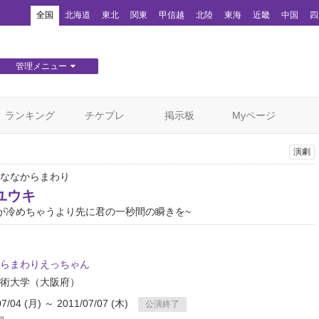
！
全国
北海道
東北
関東
甲信越
北陸
東海
近畿
中国
四
管理メニュー
団体WEBサイト管理
顧客管理
ランキング
チケプレ
掲示板
Myページ
演劇
ななからまわり
ユウキ
が冷めちゃうより先に君の一秒間の瞬きを~
らまわりえっちゃん
術大学
（大阪府）
07/04 (月) ～ 2011/07/07 (木)
公演終了