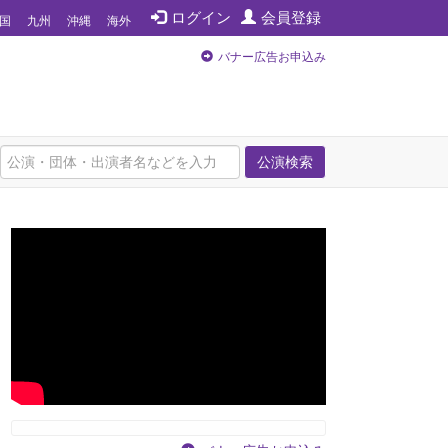
ログイン
会員登録
国
九州
沖縄
海外
バナー広告お申込み
公演検索