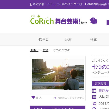
お薦め演劇・ミュージカルのクチコミは、CoRich舞台芸術
HOME
公演
検索
HOME
公演
七つのユウキ
だいじゅう
七つの
~シチュー
実演鑑賞
劇想か
大阪芸
人
0
お気に入りチラシにする
2011/