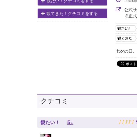
観たい！クチコミをする
上演時
公式
観てきた！クチコミをする
※正式
七夕の日、
クチコミ
♪
♪
♪
♪
♪
5
観たい！
人