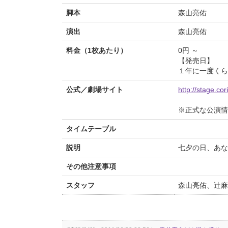
脚本
森山亮佑
演出
森山亮佑
料金（1枚あたり）
0円 ～
【発売日】
１年に一度くら
公式／劇場サイト
http://stage.cor
※正式な公演情
タイムテーブル
説明
七夕の日、あな
その他注意事項
スタッフ
森山亮佑、辻麻