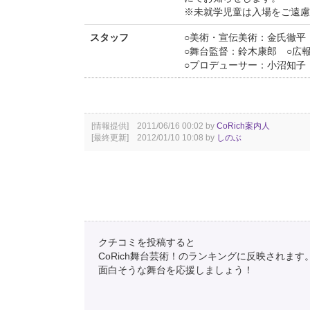
※未就学児童は入場をご遠
スタッフ
○美術・宣伝美術：金氏徹平
○舞台監督：鈴木康郎 ○広
○プロデューサー：小沼知子
[情報提供] 2011/06/16 00:02 by
CoRich案内人
[最終更新] 2012/01/10 10:08 by
しのぶ
クチコミを投稿すると
CoRich舞台芸術！のランキングに反映されます
面白そうな舞台を応援しましょう！