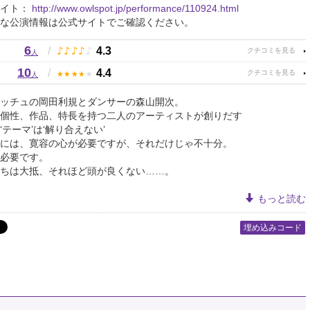
サイト：
http://www.owlspot.jp/performance/110924.html
な公演情報は公式サイトでご確認ください。
6
♪
♪
♪
♪
♪
/
4.3
人
10
★
★
★
★
★
/
4.4
人
ッチュの岡田利規とダンサーの森山開次。
個性、作品、特長を持つ二人のアーティストが創りだす
‘テーマ’は‘解り合えない’
には、寛容の心が必要ですが、それだけじゃ不十分。
必要です。
ちは大抵、それほど頭が良くない……。
もっと読む
埋め込みコード