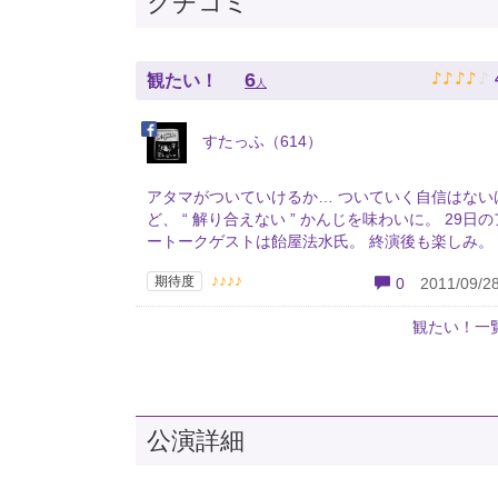
クチコミ
♪
♪
♪
♪
♪
6
観たい！
人
すたっふ（614）
アタマがついていけるか… ついていく自信はない
ど、 “ 解り合えない ” かんじを味わいに。 29日
ートークゲストは飴屋法水氏。 終演後も楽しみ。
♪♪♪♪
期待度
0
2011/09/28
観たい！一
公演詳細