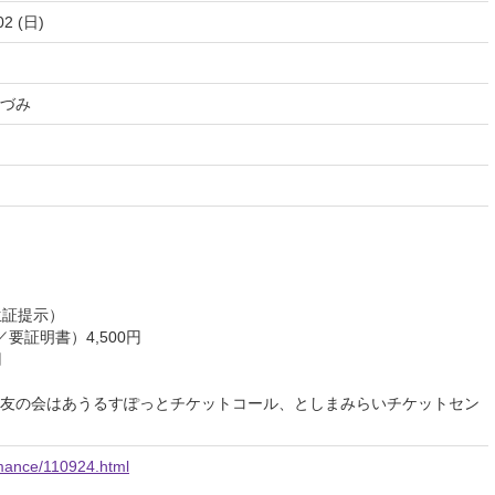
02 (日)
づみ
生証提示）
要証明書）4,500円
円
友の会はあうるすぽっとチケットコール、としまみらいチケットセン
rmance/110924.html