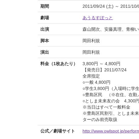
期間
2011/09/24 (土) ～ 2011/10/
劇場
あうるすぽっと
出演
森山開次、安藤真理、青柳い
脚本
岡田利規
演出
岡田利規
料金（1枚あたり）
3,800円 ～ 4,800円
【発売日】2011/07/24
全席指定
○一般 4,800円
○学生3,800円（入場時に学
○豊島区民 （※在住、在勤／
○としま未来友の会 4,300
※当日はすべて一般料金
※豊島区民割引、としま未来
ターのみ前売取扱
公式／劇場サイト
http://www.owlspot.jp/perfo