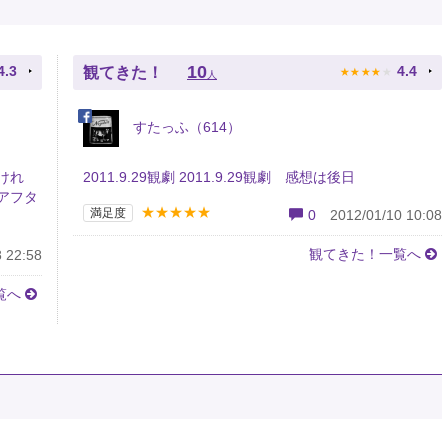
★
★
★
★
★
10
4.3
4.4
観てきた！
人
すたっふ（614）
けれ
2011.9.29観劇 2011.9.29観劇 感想は後日
のアフタ
★★★★★
満足度
0
2012/01/10 10:08
観てきた！一覧へ
 22:58
覧へ