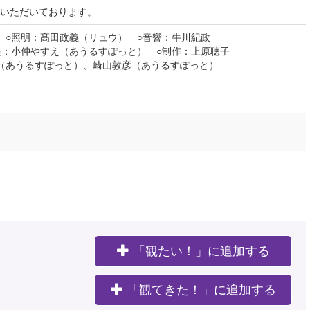
慮いただいております。
 ○照明：髙田政義（リュウ） ○音響：牛川紀政
報：小仲やすえ（あうるすぽっと） ○制作：上原聴子
（あうるすぽっと）、崎山敦彦（あうるすぽっと）
「観たい！」に追加する
。
「観てきた！」に追加する