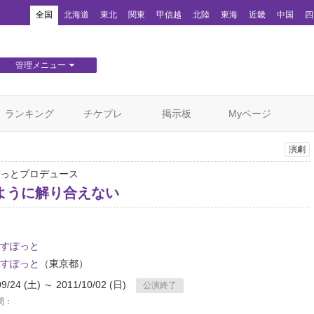
！
全国
北海道
東北
関東
甲信越
北陸
東海
近畿
中国
四
管理メニュー
団体WEBサイト管理
顧客管理
ランキング
チケプレ
掲示板
Myページ
演劇
っとプロデュース
ように解り合えない
すぽっと
すぽっと
（東京都）
09/24 (土) ～ 2011/10/02 (日)
公演終了
間：