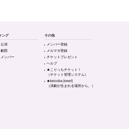
キング
その他
目公演
メンバー登録
目劇団
メルマガ登録
目メンバー
チケットプレゼント
ヘルプ
★こりっちチケット！
（チケット管理システム）
★keicoba [new!]
（演劇が生まれる場所から。）