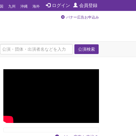
ログイン
会員登録
国
九州
沖縄
海外
バナー広告お申込み
公演検索