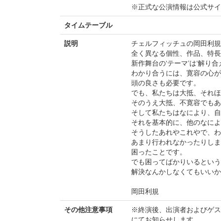
※正式な公演情報は公式サ
タイムテーブル
説明
チェルフィッチュの岡田利規
全く異なる個性、作品、特長
新作舞台の‘テーマ’は‘解り合
わかり合うには、寛容の心が
頭の良さも必要です。
でも、私たちは大抵、それ
そのうえ大抵、不寛容でもあ
そして私たちはなにより、自
それを基本的に、他のなによ
そうしたあれやこれやで、わ
あまり行われなかったりしま
困ったことです。
でも困ってばかりいるという
解決なんかしなくてもいいか
岡田利規
その他注意事項
※終演後、出演者およびゲス
にてお知らせします。