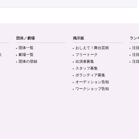
団体／劇場
掲示板
ラン
団体一覧
おしえて！舞台芸術
注
ミ
劇場一覧
フリートーク
注
団体の登録
出演者募集
注
スタッフ募集
ボランティア募集
オーディション告知
ワークショップ告知