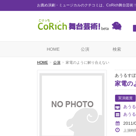
お薦め演劇・ミュージカルのクチコミは、CoRich舞台芸術
HOME
公演
検索
HOME
公演
家電のように解り合えない
あうるすぽ
家電の
実演鑑賞
あうる
あうる
2011/
上演時