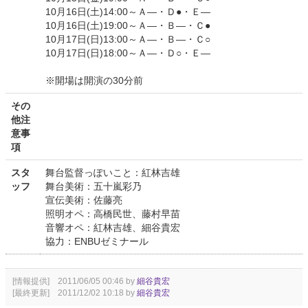
10月16日(土)14:00～Ａ―・Ｄ●・Ｅ―
10月16日(土)19:00～Ａ―・Ｂ―・Ｃ●
10月17日(日)13:00～Ａ―・Ｂ―・Ｃ○
10月17日(日)18:00～Ａ―・Ｄ○・Ｅ―
※開場は開演の30分前
その
他注
意事
項
スタ
舞台監督っぽいこと：紅林吉雄
ッフ
舞台美術：五十嵐彩乃
宣伝美術：佐藤亮
照明オペ：高橋民世、藤村早苗
音響オペ：紅林吉雄、細谷貴宏
協力：ENBUゼミナール
[情報提供] 2011/06/05 00:46 by
細谷貴宏
[最終更新] 2011/12/02 10:18 by
細谷貴宏