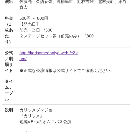
演出
佐藤亮、久語春奈、高橋民世、紅林吉雄、北村美岬、細谷
貴宏
料金
500円 ～ 800円
（1
【発売日】
枚あ
前売・当日 \500
た
２ステージセット券（前売のみ） \800
り）
公式
http://karisomedanjyo.web.fc2.c
／劇
om/
場サ
イト
※正式な公演情報は公式サイトでご確認ください。
タイ
ムテ
ーブ
ル
説明
カリソメダンジョ
『カリソメ』
短編×５つのオムニバス公演