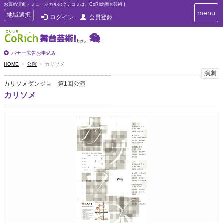
お薦め演劇・ミュージカルのクチコミは、CoRich舞台芸術！
T
menu
T
地域選択
ログイン
会員登録
o
o
g
g
g
g
l
l
バナー広告お申込み
e
e
HOME
公演
カリソメ
n
n
演劇
a
a
v
カリソメダンジョ 第1回公演
i
v
カリソメ
g
i
a
g
t
a
i
t
o
n
i
o
n