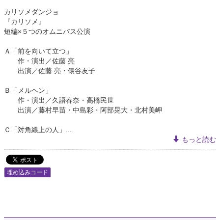
カリソメダンジョ
『カリソメ』
短編×５つのオムニバス公演
Ａ「前を向いて立つ」
作・演出／佐藤 亮
出演／佐藤 亮・俵谷友子
Ｂ「メルヘン」
作・演出／久語春奈・高橋民世
出演／藤村早苗・中島彩・阿部晃大・北村美岬
Ｃ「対角線上の人」...
もっと読む
埋め込みコード