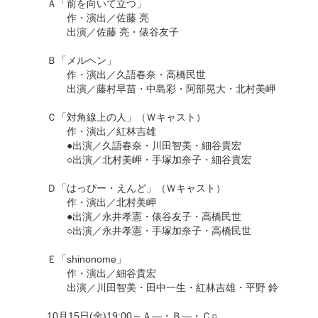
Ａ「前を向いて立つ」
作・演出／佐藤 亮
出演／佐藤 亮・俵谷友子
Ｂ「メルヘン」
作・演出／久語春奈・高橋民世
出演／藤村早苗・中島彩・阿部晃大・北村美岬
Ｃ「対角線上の人」（Ｗキャスト）
作・演出／紅林吉雄
●出演／久語春奈・川田智美・細谷貴宏
○出演／北村美岬・手塚加奈子・細谷貴宏
Ｄ「はっぴー・えんど」（Ｗキャスト）
作・演出／北村美岬
●出演／永井孝憲・俵谷友子・高橋民世
○出演／永井孝憲・手塚加奈子・高橋民世
Ｅ「shinonome」
作・演出／細谷貴宏
出演／川田智美・田中一生・紅林吉雄・平野 鈴
10月15日(金)19:00～Ａ―・Ｂ―・Ｃ○