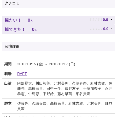
クチコミ
♪
♪
♪
♪
♪
0
0.0
観たい！
人
★
★
★
★
★
0
0.0
観てきた！
人
公演詳細
期間
2010/10/15 (金) ～ 2010/10/17 (日)
劇場
RAFT
出演
阿部晃大、川田智美、北村美岬、久語春奈、紅林吉雄、佐
藤亮、高橋民世、田中一生、俵谷友子、手塚加奈子、永井
孝憲、中島彩、平野鈴、藤村早苗、細谷貴宏
脚本
佐藤亮、久語春奈、高橋民世、紅林吉雄、北村美岬、細谷
貴宏