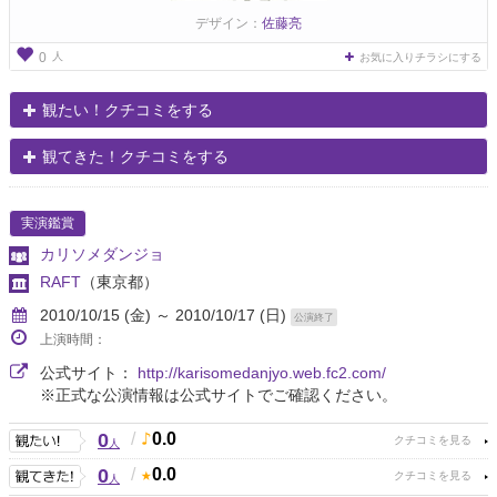
デザイン：
佐藤亮
人
0
お気に入りチラシにする
観たい！クチコミをする
観てきた！クチコミをする
実演鑑賞
カリソメダンジョ
RAFT
（東京都）
2010/10/15 (金) ～ 2010/10/17 (日)
公演終了
上演時間：
公式サイト：
http://karisomedanjyo.web.fc2.com/
※正式な公演情報は公式サイトでご確認ください。
0
/
0.0
人
0
/
0.0
人