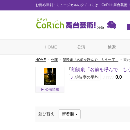
お薦め演劇・ミュージカルのクチコミは、CoRich舞台芸術
HOME
公演
検索
HOME
公演
朗読劇「名前を呼んで、もう一度」
観
「
朗読劇「名前を呼んで、も
♪
0.0
期待度の平均
♪
♪
♪
♪
♪
公演情報
並び替え
新着順