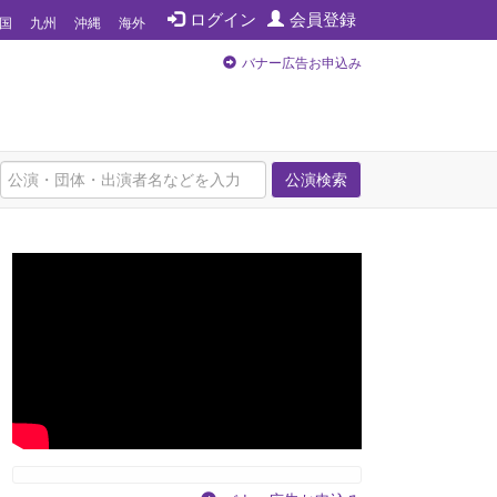
ログイン
会員登録
国
九州
沖縄
海外
バナー広告お申込み
公演検索