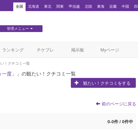
！
全国
北海道
東北
関東
甲信越
北陸
東海
近畿
中国
四
管理メニュー
団体WEBサイト管理
顧客管理
ランキング
チケプレ
掲示板
Myページ
たい！クチコミ一覧
う一度」
」の観たい！クチコミ一覧
観たい！クチコミをする
前のページに戻る
0-0件 / 0件中