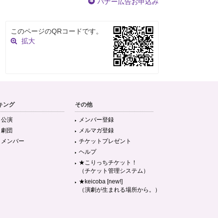
バナー広告お申込み
このページのQRコードです。
拡大
キング
その他
目公演
メンバー登録
目劇団
メルマガ登録
目メンバー
チケットプレゼント
ヘルプ
★こりっちチケット！
（チケット管理システム）
★keicoba [new!]
（演劇が生まれる場所から。）