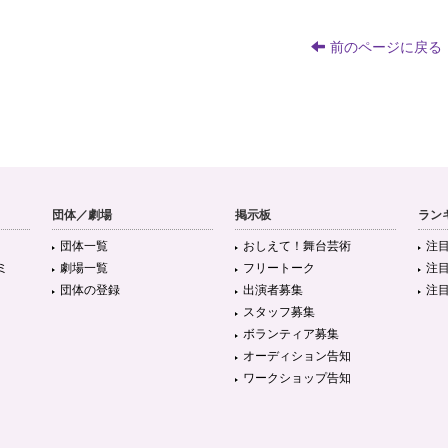
前のページに戻る
団体／劇場
掲示板
ラン
団体一覧
おしえて！舞台芸術
注
ミ
劇場一覧
フリートーク
注
団体の登録
出演者募集
注
スタッフ募集
ボランティア募集
オーディション告知
ワークショップ告知