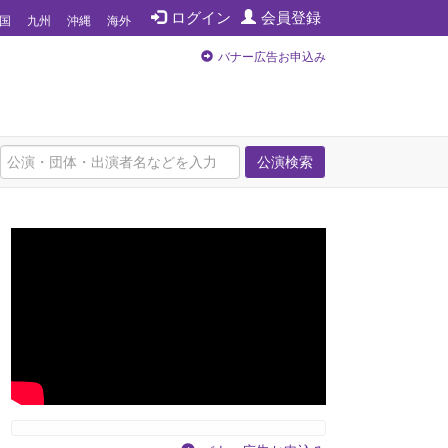
ログイン
会員登録
国
九州
沖縄
海外
バナー広告お申込み
公演検索