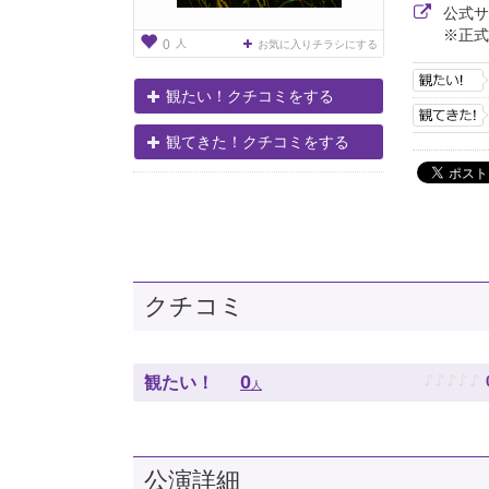
公式
※正式
人
0
お気に入りチラシにする
観たい！クチコミをする
観てきた！クチコミをする
クチコミ
♪
♪
♪
♪
♪
0
観たい！
人
公演詳細