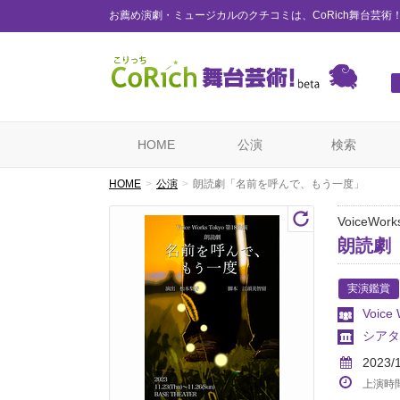
お薦め演劇・ミュージカルのクチコミは、CoRich舞台芸術
HOME
公演
検索
HOME
公演
朗読劇「名前を呼んで、もう一度」
VoiceWo
朗読劇
実演鑑賞
Voice
シアター
2023/
上演時