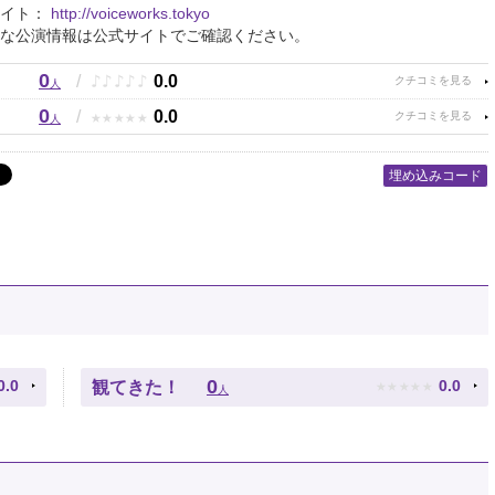
サイト：
http://voiceworks.tokyo
な公演情報は公式サイトでご確認ください。
0
♪
♪
♪
♪
♪
/
0.0
人
0
★
★
★
★
★
/
0.0
人
埋め込みコード
★
★
★
★
★
0
0.0
0.0
観てきた！
人