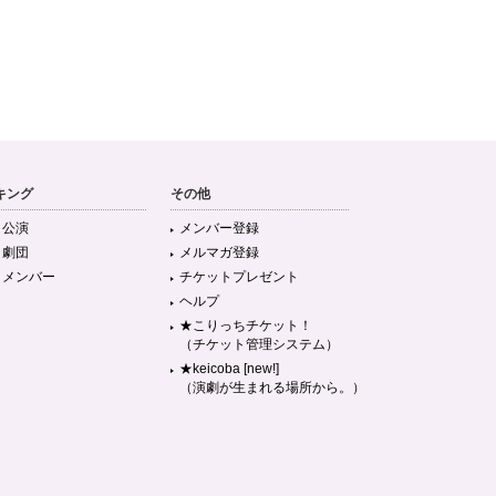
キング
その他
目公演
メンバー登録
目劇団
メルマガ登録
目メンバー
チケットプレゼント
ヘルプ
★こりっちチケット！
（チケット管理システム）
★keicoba [new!]
（演劇が生まれる場所から。）