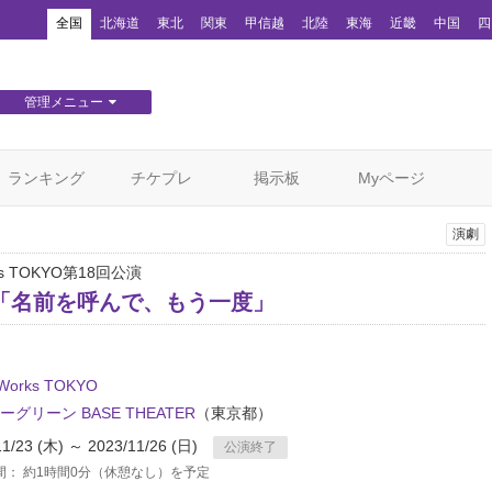
！
全国
北海道
東北
関東
甲信越
北陸
東海
近畿
中国
四
管理メニュー
団体WEBサイト管理
顧客管理
ランキング
チケプレ
掲示板
Myページ
演劇
rks TOKYO第18回公演
「名前を呼んで、もう一度」
 Works TOKYO
グリーン BASE THEATER
（東京都）
11/23 (木) ～ 2023/11/26 (日)
公演終了
間： 約1時間0分（休憩なし）を予定