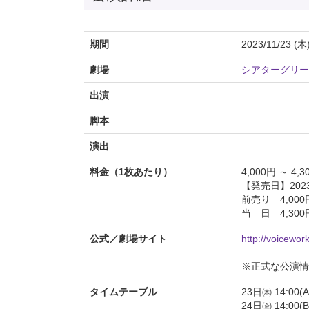
期間
2023/11/23 (木
劇場
シアターグリーン 
出演
脚本
演出
料金（1枚あたり）
4,000円 ～ 4,3
【発売日】2023/
前売り 4,000
当 日 4,300
公式／劇場サイト
http://voicewor
※正式な公演情
タイムテーブル
23日㈭ 14:00(A)
24日㈮ 14:00(B)