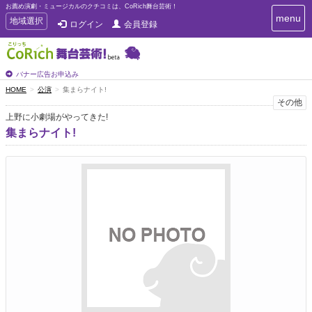
お薦め演劇・ミュージカルのクチコミは、CoRich舞台芸術！
T
menu
T
地域選択
ログイン
会員登録
o
o
g
g
g
g
l
l
バナー広告お申込み
e
e
HOME
公演
集まらナイト!
n
n
その他
a
a
v
上野に小劇場がやってきた!
i
v
集まらナイト!
g
i
a
g
t
a
i
t
o
n
i
o
n