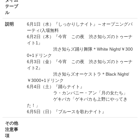
タイム
テーブ
ル
説明
6月1日（水）『しっかりしナイト』～オープニングパ
ーティ/入場無料
6月2日（木）『今宵 この夜 渋さ知らズのトゥーナ
イト1』
渋さ知らズ踊り舞隊＊White Night/￥300
0+1ドリンク
6月3日（金）『今宵 この夜 渋さ知らズのトゥーナ
イト2』
渋さ知らズオーケストラ＊Black Night/
￥3000+1ドリンク
6月4日（土）『踊らナイト』
ラ・カンパニー・アン「月の女たち」
ゲキバカ「ゲキバカも上野にやってき
た！」
6月5日（日）『ブルースを歌わナイト』
その他
注意事
項