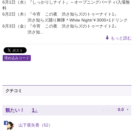
6月1日（水）『しっかりしナイト』～オープニングパーティ/入場無
料
6月2日（木）『今宵 この夜 渋さ知らズのトゥーナイト1』
渋さ知らズ踊り舞隊＊White Night/￥3000+1ドリンク
6月3日（金）『今宵 この夜 渋さ知らズのトゥーナイト2』
渋さ知...
もっと読む
埋め込みコード
クチコミ
♪
♪
♪
♪
♪
1
0.0
観たい！
人
山下亜矢香（52）