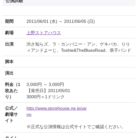
公演詳細
期間
2011/06/01 (水) ～ 2011/06/05 (日)
劇場
上野ストアハウス
出演
渋さ知らズ、ラ・カンパニー・アン、ゲキバカ、りり
ィアンドよーじ、Toshie&TheBluesRoad、恭子バンド
脚本
演出
料金（1
3,000円 ～ 3,000円
枚あた
【発売日】2011/05/01
り）
3000円＋1ドリンク
公式／
http://www.storehouse.ne.jp/ue
劇場サ
no
イト
※正式な公演情報は公式サイトでご確認ください。