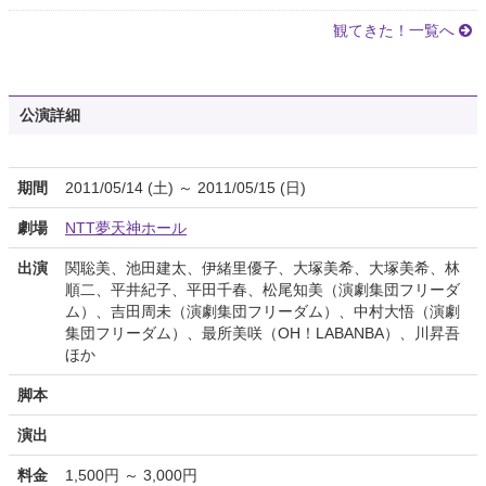
観てきた！一覧へ
公演詳細
期間
2011/05/14 (土) ～ 2011/05/15 (日)
劇場
NTT夢天神ホール
出演
関聡美、池田建太、伊緒里優子、大塚美希、大塚美希、林
順二、平井紀子、平田千春、松尾知美（演劇集団フリーダ
ム）、吉田周未（演劇集団フリーダム）、中村大悟（演劇
集団フリーダム）、最所美咲（OH！LABANBA）、川昇吾
ほか
脚本
演出
料金
1,500円 ～ 3,000円