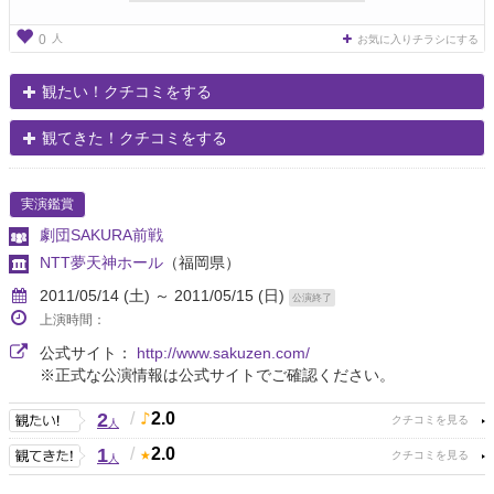
人
0
お気に入りチラシにする
観たい！クチコミをする
観てきた！クチコミをする
実演鑑賞
劇団SAKURA前戦
NTT夢天神ホール
（福岡県）
2011/05/14 (土) ～ 2011/05/15 (日)
公演終了
上演時間：
公式サイト：
http://www.sakuzen.com/
※正式な公演情報は公式サイトでご確認ください。
2
/
2.0
人
1
/
2.0
人