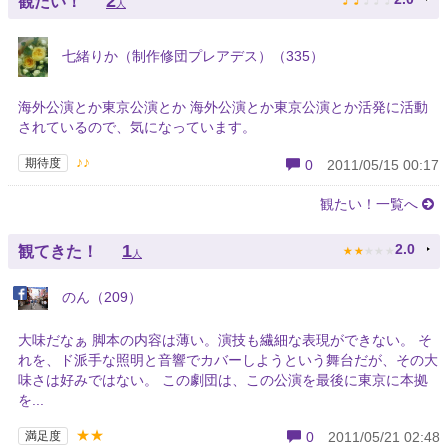
2
観たい！
人
七緒りか（制作修団プレアデス）（335）
海外公演とか東京公演とか 海外公演とか東京公演とか活発に活動
されているので、気になっています。
♪♪
期待度
0
2011/05/15 00:17
観たい！一覧へ
★
★
★
★
★
1
2.0
観てきた！
人
のん（209）
大味だなぁ 脚本の内容は薄い。演技も繊細な表現ができない。 そ
れを、ド派手な照明と音響でカバーしようという舞台だが、その大
味さは好みではない。 この劇団は、この公演を最後に東京に本拠
を...
★★
満足度
0
2011/05/21 02:48