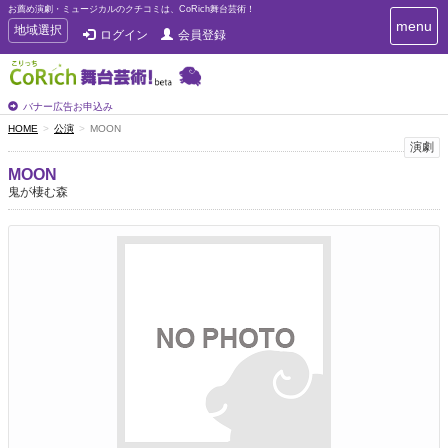
お薦め演劇・ミュージカルのクチコミは、CoRich舞台芸術！
T
menu
T
地域選択
ログイン
会員登録
o
o
g
g
g
g
l
l
バナー広告お申込み
e
e
HOME
公演
MOON
n
n
演劇
a
a
v
MOON
i
v
鬼が棲む森
g
i
a
g
t
a
i
t
o
n
i
o
n