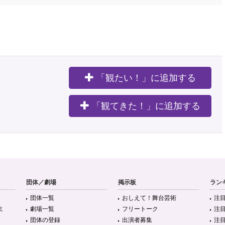
「観たい！」に追加する
。
「観てきた！」に追加する
団体／劇場
掲示板
ラン
団体一覧
おしえて！舞台芸術
注
ミ
劇場一覧
フリートーク
注
団体の登録
出演者募集
注