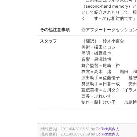
（second-hand me
として紹介されたりして、現
く――すべては相対的です」
その他注意事項
◎アフタートークセッション
スタッフ
［翻訳］ 鈴木小百合
美術＝礒田ヒロシ
照明＝磯野眞也
音響＝黒澤靖博
舞台監督＝尾崎 裕
衣裳＝高木 渚 増田
演出助手＝佐藤優子 
舞監助手＝日暮一成 安田
宣伝美術＝古川タク（イラス
票券＝ぷれいす
制作＝藤川けい子 加島博
[情報提供] 2011/04/28 05:51 by
CoRich案内人
[最終更新] 2011/06/03 02:59 by
CoRich案内人