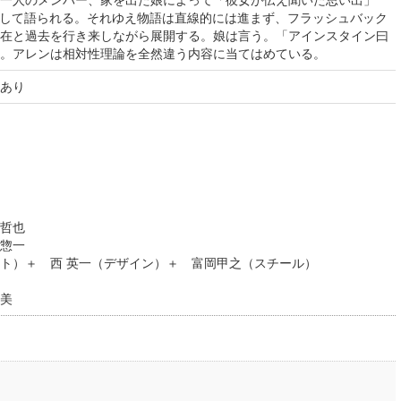
mory）として語られる。それゆえ物語は直線的には進まず、フラッシュバック
在と過去を行き来しながら展開する。娘は言う。「アインスタイン曰
。アレンは相対性理論を全然違う内容に当てはめている。
あり
 和
越智哲也
惣一
ト）＋ 西 英一（デザイン）＋ 富岡甲之（スチール）
美