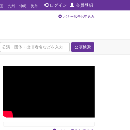
ログイン
会員登録
国
九州
沖縄
海外
バナー広告お申込み
公演検索