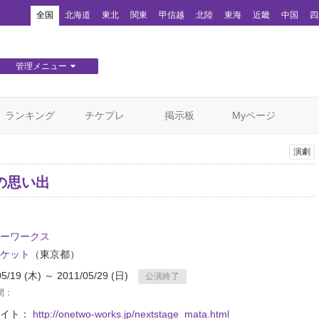
！
全国
北海道
東北
関東
甲信越
北陸
東海
近畿
中国
四
管理メニュー
団体WEBサイト管理
顧客管理
ランキング
チケプレ
掲示板
Myページ
演劇
の思い出
ーワークス
ケット
（東京都）
05/19 (木) ～ 2011/05/29 (日)
公演終了
間：
サイト：
http://onetwo-works.jp/nextstage_mata.html