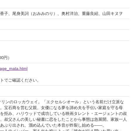
香子、尾身美詞（おみみのり）、奥村洋治、重藤良紹、山田キヌヲ
500円）
stage_mata.html
イトでご確認ください。
クリンのロッカウェイ。「エクセルシオール」という名前だけ立派な
。宝石商を営む父親、女優になる夢を諦め夫を手伝い家庭を守る母
を拒み、ハリウッドで成功している映画タレント・エージェントの叔
、叔父さんの美しい秘書に恋をしたことから事態は急展開。家族一人
あぶり出され、溜め込んでいた本音が炸裂し始める――。
一人のメンバー、家を出た娘によって「彼女が伝え聞いた思い出」