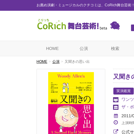
お薦め演劇・ミュージカルのクチコミは、CoRich舞台芸術
HOME
公演
検索
HOME
公演
又聞きの思い出
又聞き
実演鑑賞
ワンツ
ザ・ポ
2011/
上演時
公式