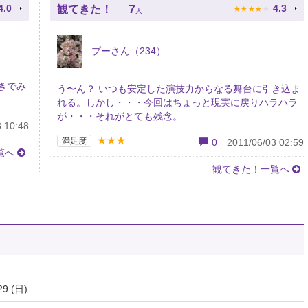
★
★
★
★
★
7
4.0
4.3
観てきた！
人
プーさん（234）
きでみ
う〜ん？ いつも安定した演技力からなる舞台に引き込ま
れる。しかし・・・今回はちょっと現実に戻りハラハラ
が・・・それがとても残念。
 10:48
★★★
満足度
0
2011/06/03 02:59
覧へ
観てきた！一覧へ
29 (日)