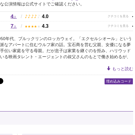
な公演情報は公式サイトでご確認ください。
4
♪
♪
♪
♪
♪
/
4.0
人
7
★
★
★
★
★
/
4.3
人
50年代、ブルックリンのロッカウェイ。「エクセルシオール」という
派なアパートに住むウルフ家の話。宝石商を営む父親、女優になる夢
手伝い家庭を守る母親。だが息子は家業を継ぐのを拒み、ハリウッド
いる映画タレント・エージェントの叔父さんのもとで働き始めるが、
もっと読む
埋め込みコード