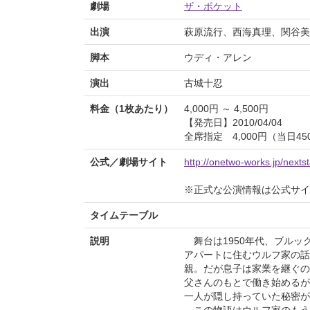
劇場
ザ・ポケット
出演
萩原流行、西海真理、関谷美
脚本
ウディ・アレン
演出
古城十忍
料金（1枚あたり）
4,000円 ～ 4,500円
【発売日】2010/04/04
全席指定 4,000円（当日4
公式／劇場サイト
http://onetwo-works.jp/next
※正式な公演情報は公式サ
タイムテーブル
説明
舞台は1950年代、ブルッ
アパートに住むウルフ家の話
親。だが息子は家業を継ぐの
父さんのもとで働き始めるが
一人が隠し持っていた秘密が
この物語はウルフ家のもう