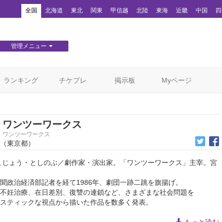
！
全国
北海道
東北
関東
甲信越
北陸
東海
近畿
中国
四
管理メニュー
団体WEBサイト管理
顧客管理
ランキング
チケプレ
掲示板
Myページ
ワンツーワークス
ワンツーワークス
（東京都）
こじょう・としのぶ／劇作家・演出家。「ワンツーワークス」主宰。宮
聞政治経済部記者を経て1986年、劇団一跡二跳を旗揚げ。
不妊治療、在日差別、復讐の連鎖など、さまざまな社会問題を
スティックな視点から描いた作品を数多く発表。
もっと読む