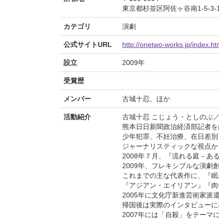
東京都杉並区阿佐ヶ谷南1-5-3-1
カテゴリ
演劇
公式サイトURL
http://onetwo-works.jp/index.ht
設立
2009年
受賞歴
メンバー
古城十忍、ほか
活動紹介
古城十忍 こじょう・としのぶ
熊本日日新聞政治経済部記者を
少年犯罪、不妊治療、在日差別
ジャーナリスティックな視点か
2008年７月、『流れる庭－
2009年、フレキシブルな演
これまでの主な代表作に、『眠
『アジアン・エイリアン』『肉
2005年に文化庁新進芸術家
帰国後は実際のインタビューに
2007年には「自殺」をテー