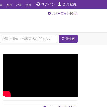
ログイン
会員登録
国
九州
沖縄
海外
バナー広告お申込み
公演検索