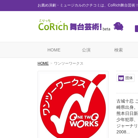
お薦め演劇・ミュージカルのクチコミは、CoRich舞台芸術
HOME
公演
検索
HOME
ワンツーワークス
団体
古城十忍 
崎県出身。
熊本日日新
少年犯罪、
ジャーナリ
2008...