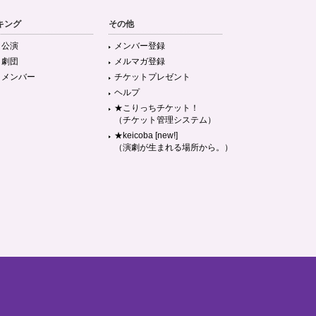
キング
その他
目公演
メンバー登録
目劇団
メルマガ登録
目メンバー
チケットプレゼント
ヘルプ
★こりっちチケット！
（チケット管理システム）
★keicoba [new!]
（演劇が生まれる場所から。）