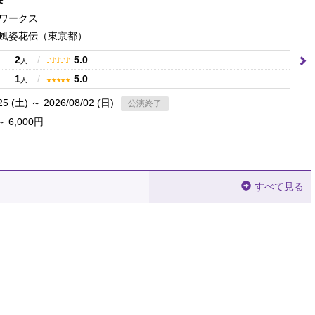
ワークス
風姿花伝
（東京都）
2
/
5.0
♪
♪
♪
♪
♪
人
1
/
5.0
★
★
★
★
★
人
25 (土) ～ 2026/08/02 (日)
公演終了
～ 6,000円
すべて見る