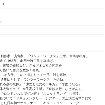
01
ml
／劇作家・演出家。「ワンツーワークス」主宰。宮崎県出身。
経て1986年、劇団一跡二跳を旗揚げ。
、復讐の連鎖など、さまざまな社会問題を
ら描いた作品を数多く発表。
あるいは方舟－』の上演をもって一跡二跳を解散。
劇創造集団として「ワンツーワークス」を始動。
れる森の死体』『少女と老女のポルカ』『平面になる』
体改造クラブ・女子高校生版』『奇妙旅行』などがある。
派遣でロンドンおよびダンディ（スコットランド）に留学。
基づいて「ドキュメンタリー・シアター」の上演にも精力的で、
マにした日本初のオリジナル・ドキュメンタリー・シアター