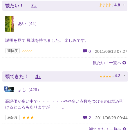
♪
♪
♪
♪
♪
7
4.8
観たい！
人
あい（44）
説明を見て 興味を持ちました。 楽しみです。
♪♪♪♪♪
期待度
0
2011/06/13 07:27
観たい！一覧へ
★
★
★
★
★
4
4.2
観てきた！
人
よし（426）
高評価が多い中で・・・ ・・・やや辛い点数をつけるのは気が引
けるところもありますが・・・。
★★★
満足度
2
2011/06/29 09:44
観てきた！一覧へ