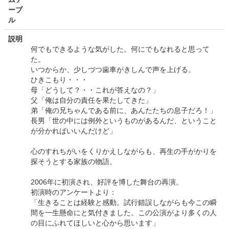
ーブ
ル
説明
何でもできるような気がした。何にでもなれると思って
た。
いつからか、少しづつ歯車がきしんで声を上げる。
ひきこもり・・・
母「どうして？・・これが答えなの？」
父「俺は自分の責任を果たしてきた」
弟「俺の兄ちゃんである前に、あんたたちの息子だろ！」
長男「世の中には例外というものがあるんだ、ということ
が分かればいいんだけど」
心のすれちがいをくりかえしながらも、再生の手がかりを
探そうとする家族の物語。
2006年に初演され、好評を博した舞台の再演。
初演時のアンケートより：
「生きることは経験と感動。試行錯誤しながらも今この瞬
間を一生懸命にと気付きました。この公演がより多くの人
の目にふれてほしいと心から思います」