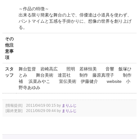
～作品の特徴～
出来る限り簡素な舞台の上で、俳優達は小道具を使わず、
パントマイムと五感を手掛かりに、想像の世界を創り上げ
る。
その
他注
意事
項
スタ
舞台監督 岩崎高広 照明 若林恒美 音響 飯塚ひ
ッフ
とみ 舞台美術 達芸社 制作 藤原真理子 制作
補 浜菜みやこ 宣伝美術 伊藤健介 website 小
野寺あゆみ
[情報提供] 2011/04/19 00:15 by
まりふじ
[最終更新] 2011/06/29 09:44 by
まりふじ