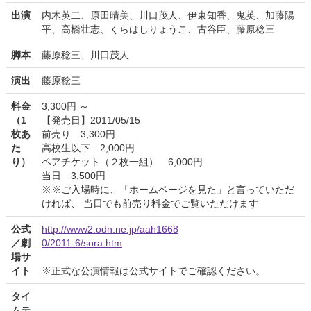
出演
内木英二、原田晴美、川口茂人、伊東知香、鬼英、加藤陽
平、高橋壮志、くらはしりょうこ、古谷臣、藤原稔三
脚本
藤原稔三、川口茂人
演出
藤原稔三
料金
3,300円 ～
（1
【発売日】2011/05/15
枚あ
前売り 3,300円
た
高校生以下 2,000円
り）
ペアチケット（２枚一組） 6,000円
当日 3,500円
※※ご入場時に、「ホームページを見た」と言っていただ
ければ、 当日でも前売り料金でご覧いただけます
公式
http://www2.odn.ne.jp/aah1668
／劇
0/2011-6/sora.htm
場サ
イト
※正式な公演情報は公式サイトでご確認ください。
タイ
ムテ