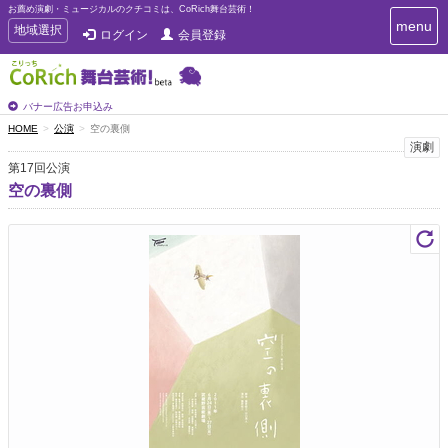
お薦め演劇・ミュージカルのクチコミは、CoRich舞台芸術！
T
menu
T
地域選択
ログイン
会員登録
o
o
g
g
g
g
l
l
バナー広告お申込み
e
e
HOME
公演
空の裏側
n
n
演劇
a
a
v
第17回公演
i
v
空の裏側
g
i
a
g
t
a
i
t
o
n
i
o
n