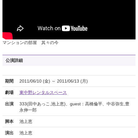
マンションの部屋 其々の今
公演詳細
期間
2011/06/10 (金) ～ 2011/06/13 (月)
劇場
東中野レンタルスペース
出演
333(田中あっこ,池上恵)、guest：高橋倫平、中谷弥生,豊
永伸一郎
脚本
池上恵
演出
池上恵