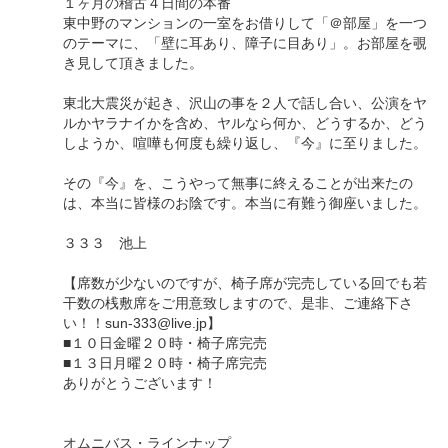
１ヶ月の稽古４日間の本番
東中野のマンションの一室をお借りして「＠部屋」を一つ
のテーマに、「壁に耳あり、障子に目あり」。お部屋を覗
き見して頂きました。
東北大震災が起き、沢山の事を２人で話し合い、公演をヤ
ルかヤラナイかを含め、ヤルなら何か、どうするか、どう
しようか、喧嘩も何度も繰り返し、『今』に至りました。
その『今』を、こうやって無事に終えることが出来たの
は、本当に皆様のお陰です。本当に有難う御座いました。
３３３ 池上
【席数が少ないのですが、椅子席が完売している回でも若
干数の桟敷席をご用意致しますので、是非、ご連絡下さ
い！！sun-333@live.jp】
■１０日金曜２０時・椅子席完売
■１３日月曜２０時・椅子席完売
ありがとうございます！
オムニバス・ラインナップ