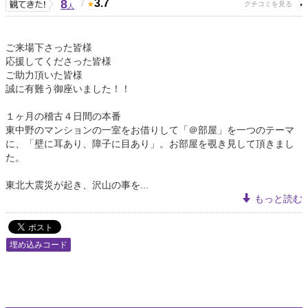
8
/
3.7
人
ご来場下さった皆様
応援してくださった皆様
ご助力頂いた皆様
誠に有難う御座いました！！
１ヶ月の稽古４日間の本番
東中野のマンションの一室をお借りして「＠部屋」を一つのテーマ
に、「壁に耳あり、障子に目あり」。お部屋を覗き見して頂きまし
た。
東北大震災が起き、沢山の事を...
もっと読む
埋め込みコード