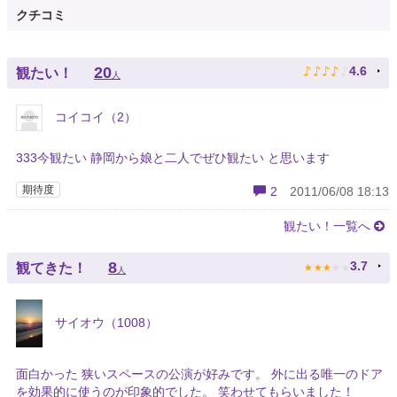
クチコミ
♪
♪
♪
♪
♪
20
4.6
観たい！
人
コイコイ（2）
333今観たい 静岡から娘と二人でぜひ観たい と思います
期待度
2
2011/06/08 18:13
観たい！一覧へ
★
★
★
★
★
8
3.7
観てきた！
人
サイオウ（1008）
面白かった 狭いスペースの公演が好みです。 外に出る唯一のドア
を効果的に使うのが印象的でした。 笑わせてもらいました！