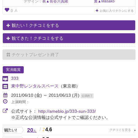
デザイン：
表▲長谷川真緒 裏▲Masako
人
0
お気に入りチラシにする
観たい！クチコミをする
観てきた！クチコミをする
チケットプレゼント終了
実演鑑賞
333
東中野レンタルスペース
（東京都）
2011/06/10 (金) ～ 2011/06/13 (月)
公演終了
上演時間：
公式サイト：
http://ameblo.jp/333-sun-333/
※正式な公演情報は公式サイトでご確認ください。
20
/
4.6
人