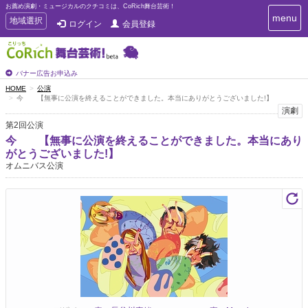
お薦め演劇・ミュージカルのクチコミは、CoRich舞台芸術！
T
menu
T
地域選択
ログイン
会員登録
o
o
g
g
g
g
l
l
バナー広告お申込み
e
e
HOME
公演
n
今 【無事に公演を終えることができました。本当にありがとうございました!】
n
a
演劇
a
v
第2回公演
i
v
g
今 【無事に公演を終えることができました。本当にあり
i
a
がとうございました!】
g
t
オムニバス公演
a
i
t
o
n
i
o
n