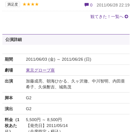
★★★★
満足度
0
2011/06/28 22:19
観てきた！一覧へ
公演詳細
期間
2011/06/03 (金) ～ 2011/06/26 (日)
劇場
東京グローブ座
出演
加藤成亮、朝海ひかる、久ヶ沢徹、中川智明、内田亜
希子、久保酎吉、城島茂
脚本
G2
演出
G2
料金（1
5,500円 ～ 8,500円
枚あた
【発売日】2011/05/14
り）
（全席指定・税込）