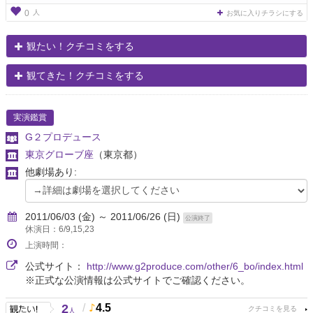
人
0
お気に入りチラシにする
観たい！クチコミをする
観てきた！クチコミをする
実演鑑賞
G２プロデュース
東京グローブ座
（東京都）
他劇場あり:
2011/06/03 (金) ～ 2011/06/26 (日)
公演終了
休演日：6/9,15,23
上演時間：
公式サイト：
http://www.g2produce.com/other/6_bo/index.html
※正式な公演情報は公式サイトでご確認ください。
2
/
4.5
人