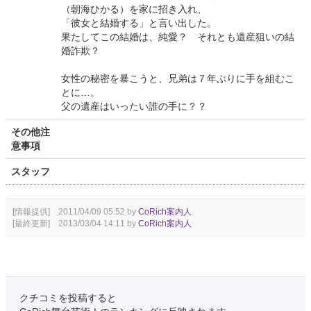
（朝海ひかる）を家に招き入れ、
「彼女と結婚する」と言い出した。
果たしてこの結婚は、純愛？ それとも遺産狙いの結
婚詐欺？
女性の秘密を暴こうと、兄弟は７年ぶりに手を組むこ
とに…。
父の遺産はいったい誰の手に？？
その他注
意事項
スタッフ
[情報提供] 2011/04/09 05:52 by
CoRich案内人
[最終更新] 2013/03/04 14:11 by
CoRich案内人
クチコミを投稿すると