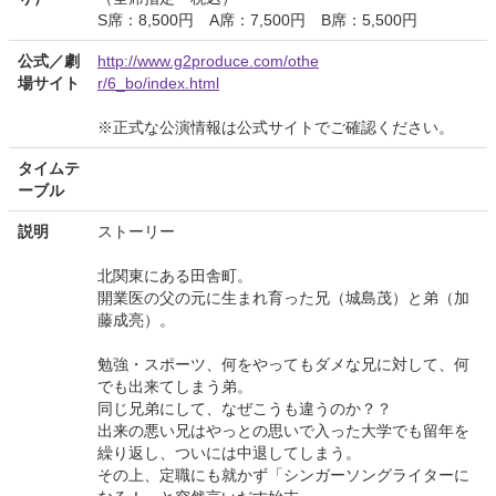
S席：8,500円 A席：7,500円 B席：5,500円
公式／劇
http://www.g2produce.com/othe
場サイト
r/6_bo/index.html
※正式な公演情報は公式サイトでご確認ください。
タイムテ
ーブル
説明
ストーリー
北関東にある田舎町。
開業医の父の元に生まれ育った兄（城島茂）と弟（加
藤成亮）。
勉強・スポーツ、何をやってもダメな兄に対して、何
でも出来てしまう弟。
同じ兄弟にして、なぜこうも違うのか？？
出来の悪い兄はやっとの思いで入った大学でも留年を
繰り返し、ついには中退してしまう。
その上、定職にも就かず「シンガーソングライターに