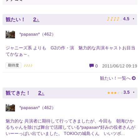
♪
♪
♪
♪
♪
2
4.5
観たい！
人
*papasan*（462）
ジャニーズ系 よりも G2の作・演 魅力的な共演キャストお目当
てかなぁ～。
♪♪♪♪
期待度
0
2011/06/12 09:19
観たい！一覧へ
★
★
★
★
★
2
3.5
観てきた！
人
*papasan*（462）
魅力的な 共演者に期待して行ってきましたが、今回も 朝海ひか
るちゃんを除けば舞台で活躍している*papasan*好みの役者さんが
いーーっぱい出ていました。 TOKIOの城島くん いいツボ...