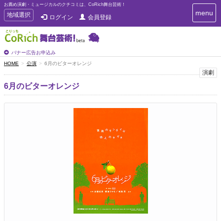
お薦め演劇・ミュージカルのクチコミは、CoRich舞台芸術！
T
menu
T
地域選択
ログイン
会員登録
o
o
g
g
g
g
l
l
バナー広告お申込み
e
e
HOME
公演
6月のビターオレンジ
n
n
演劇
a
a
v
6月のビターオレンジ
i
v
g
i
a
g
t
a
i
t
o
n
i
o
n