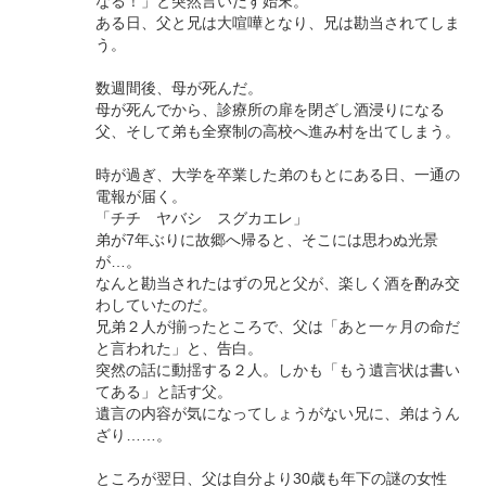
なる！」と突然言いだす始末。
ある日、父と兄は大喧嘩となり、兄は勘当されてしま
う。
数週間後、母が死んだ。
母が死んでから、診療所の扉を閉ざし酒浸りになる
父、そして弟も全寮制の高校へ進み村を出てしまう。
時が過ぎ、大学を卒業した弟のもとにある日、一通の
電報が届く。
「チチ ヤバシ スグカエレ」
弟が7年ぶりに故郷へ帰ると、そこには思わぬ光景
が…。
なんと勘当されたはずの兄と父が、楽しく酒を酌み交
わしていたのだ。
兄弟２人が揃ったところで、父は「あと一ヶ月の命だ
と言われた」と、告白。
突然の話に動揺する２人。しかも「もう遺言状は書い
てある」と話す父。
遺言の内容が気になってしょうがない兄に、弟はうん
ざり……。
ところが翌日、父は自分より30歳も年下の謎の女性