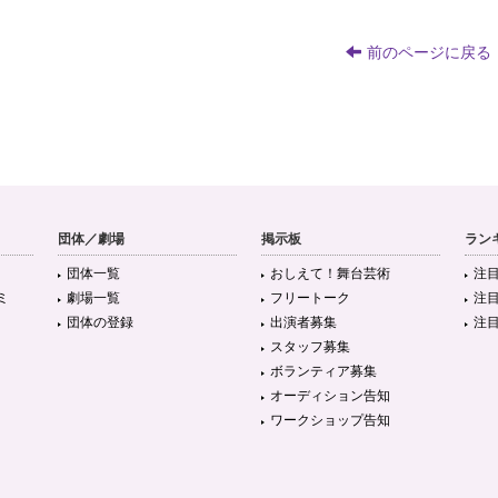
前のページに戻る
団体／劇場
掲示板
ラン
団体一覧
おしえて！舞台芸術
注
ミ
劇場一覧
フリートーク
注
団体の登録
出演者募集
注
スタッフ募集
ボランティア募集
オーディション告知
ワークショップ告知