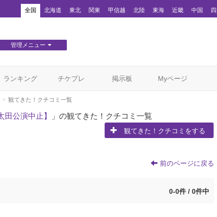
！
全国
北海道
東北
関東
甲信越
北陸
東海
近畿
中国
四
管理メニュー
団体WEBサイト管理
顧客管理
ランキング
チケプレ
掲示板
Myページ
観てきた！クチコミ一覧
陸太田公演中止】
」の観てきた！クチコミ一覧
観てきた！クチコミをする
前のページに戻る
0-0件 / 0件中