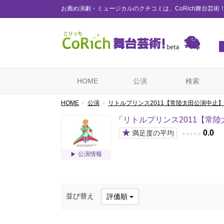
お薦め演劇・ミュージカルのクチコミは、CoRich舞台芸術
HOME
公演
検索
HOME
公演
リトルプリンス2011【常陸太田公演中止】
「
リトルプリンス2011【常
★
0.0
満足度の平均
★
★
★
★
★
公演情報
並び替え
評価順