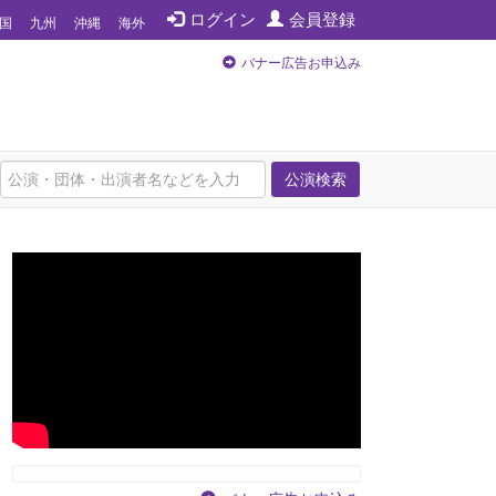
ログイン
会員登録
国
九州
沖縄
海外
バナー広告お申込み
公演検索