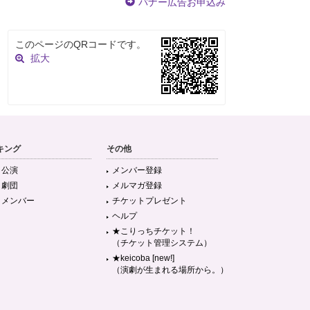
バナー広告お申込み
このページのQRコードです。
拡大
キング
その他
目公演
メンバー登録
目劇団
メルマガ登録
目メンバー
チケットプレゼント
ヘルプ
★こりっちチケット！
（チケット管理システム）
★keicoba [new!]
（演劇が生まれる場所から。）