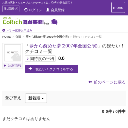
お薦め演劇・ミュージカルのクチコミは、CoRich舞台芸術！
T
menu
T
地域選択
ログイン
会員登録
o
o
g
g
g
g
l
l
バナー広告お申込み
e
e
HOME
公演
夢から醒めた夢(2007年全国公演)
観たい！クチコミ一覧
n
n
a
「
夢から醒めた夢(2007年全国公演)
」の観たい！
a
v
クチコミ一覧
i
v
g
♪
0.0
i
期待度の平均
a
g
公演情報
t
観たい！クチコミをする
a
i
t
o
n
i
前のページに戻る
o
n
並び替え
新着順
0-0件 / 0件中
まだクチコミはありません