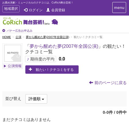
お薦め演劇・ミュージカルのクチコミは、CoRich舞台芸術！
T
menu
T
地域選択
ログイン
会員登録
o
o
g
g
g
g
l
l
バナー広告お申込み
e
e
HOME
公演
夢から醒めた夢(2007年全国公演)
観たい！クチコミ一覧
n
n
a
「
夢から醒めた夢(2007年全国公演)
」の観たい！
a
v
クチコミ一覧
i
v
g
♪
0.0
i
期待度の平均
a
g
公演情報
t
観たい！クチコミをする
a
i
t
o
n
i
前のページに戻る
o
n
並び替え
評価順
0-0件 / 0件中
まだクチコミはありません