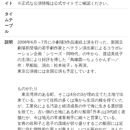
イト
※正式な公演情報は公式サイトでご確認ください。
タイ
ムテ
ーブ
ル
説明
2008年6月～7月に小劇場3作品連続上演を行った、新国立
劇場初登場の若手劇作家とベテラン演出家によるコラボレ
ーション企画「シリーズ・同時代」の中から、渡辺美佐子
の主演により好評を博した『鳥瞰図―ちょうかんず―／
作：早船聡、演出：松本祐子』を再演。
東京公演後には全国公演も予定しています。
ものがたり
東京湾岸のある町。そこは4分の3が埋め立てた土地で出
来ている。かつて住民の多くは海から生活の糧を得ていた
が、工業化による汚染と経済成長の中で海に生きる選択肢
を捨てた。古い側の土地にある釣り船宿｢升本｣は3代続く老
舗だが、今は地元の常連客相手に細々と営業している。
女将の佐和子と息子の茂雄が切り盛りするこの船宿には近
所に住む個性的な面々が集まり、いつも賑やかだ。そんな