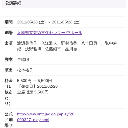
公演詳細
期間
2011/05/28 (土) ～ 2011/05/28 (土)
劇場
兵庫県立芸術文化センター 中ホール
出演
渡辺美佐子、入江雅人、野村佑香、八十田勇一、弘中麻
紀、浅野雅博、佐藤銀平、品川徹
脚本
早船聡
演出
松本祐子
料金
5,500円 ～ 5,500円
（1
【発売日】2011/02/20
枚あ
全席指定 5,500円
た
り）
公式
http://www.nntt.jac.go.jp/play/20
／劇
000327_play.html
場サ