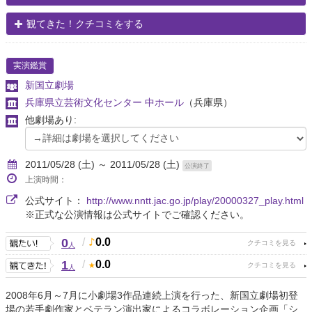
観てきた！クチコミをする
実演鑑賞
新国立劇場
兵庫県立芸術文化センター 中ホール
（兵庫県）
他劇場あり:
2011/05/28 (土) ～ 2011/05/28 (土)
公演終了
上演時間：
公式サイト：
http://www.nntt.jac.go.jp/play/20000327_play.html
※正式な公演情報は公式サイトでご確認ください。
0
/
0.0
人
1
/
0.0
人
2008年6月～7月に小劇場3作品連続上演を行った、新国立劇場初登
場の若手劇作家とベテラン演出家によるコラボレーション企画「シ