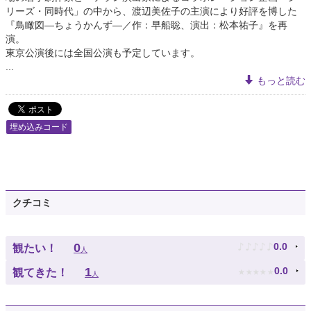
リーズ・同時代」の中から、渡辺美佐子の主演により好評を博した
『鳥瞰図―ちょうかんず―／作：早船聡、演出：松本祐子』を再
演。
東京公演後には全国公演も予定しています。
...
もっと読む
埋め込みコード
クチコミ
♪
♪
♪
♪
♪
0
0.0
観たい！
人
★
★
★
★
★
1
0.0
観てきた！
人