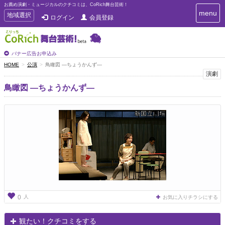
お薦め演劇・ミュージカルのクチコミは、CoRich舞台芸術！
T
menu
T
地域選択
ログイン
会員登録
o
o
g
g
g
g
l
l
バナー広告お申込み
e
e
HOME
公演
鳥瞰図 ―ちょうかんず―
n
n
演劇
a
a
v
鳥瞰図 ―ちょうかんず―
i
v
g
i
a
g
t
a
i
t
o
n
i
o
n
人
0
お気に入りチラシにする
観たい！クチコミをする