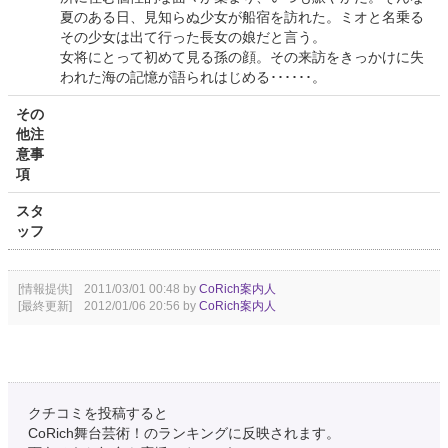
夏のある日、見知らぬ少女が船宿を訪れた。ミオと名乗る
その少女は出て行った長女の娘だと言う。
女将にとって初めて見る孫の顔。その来訪をきっかけに失
われた海の記憶が語られはじめる･･････。
その
他注
意事
項
スタ
ッフ
[情報提供] 2011/03/01 00:48 by
CoRich案内人
[最終更新] 2012/01/06 20:56 by
CoRich案内人
クチコミを投稿すると
CoRich舞台芸術！のランキングに反映されます。