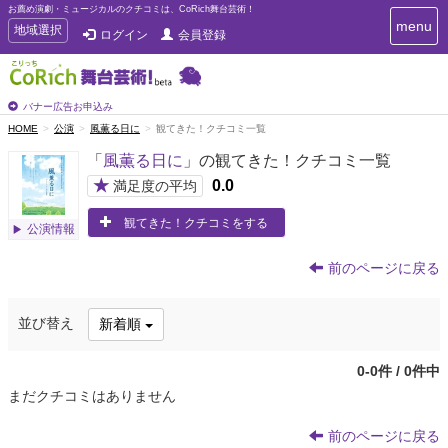
お薦め演劇・ミュージカルのクチコミは、CoRich舞台芸術！
T
menu
T
地域選択
ログイン
会員登録
o
o
g
g
g
g
l
l
バナー広告お申込み
e
e
HOME
公演
風薫る日に
観てきた！クチコミ一覧
n
n
a
「
風薫る日に
」の観てきた！クチコミ一覧
a
v
i
v
★
0.0
満足度の平均
g
i
a
観てきた！クチコミをする
g
公演情報
t
a
i
t
o
前のページに戻る
n
i
o
並び替え
新着順
n
0-0件 / 0件中
まだクチコミはありません
前のページに戻る