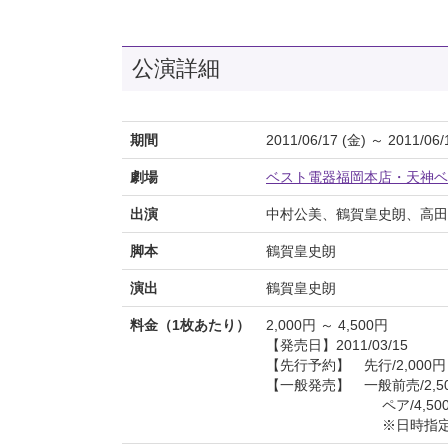
公演詳細
期間
2011/06/17 (金) ～ 2011/06/
劇場
ベスト電器福岡本店・天神ベ
出演
中村公美、鶴賀皇史朗、高田
脚本
鶴賀皇史朗
演出
鶴賀皇史朗
料金（1枚あたり）
2,000円 ～ 4,500円
【発売日】2011/03/15
【先行予約】 先行/2,000
【一般発売】 一般前売/2,50
ペア/4,500円 （
※日時指定・全