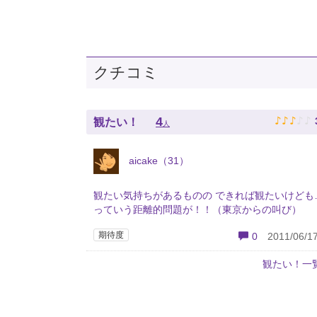
クチコミ
♪
♪
♪
♪
♪
4
観たい！
人
aicake（31）
観たい気持ちがあるものの できれば観たいけども
っていう距離的問題が！！（東京からの叫び）
期待度
0
2011/06/17
観たい！一