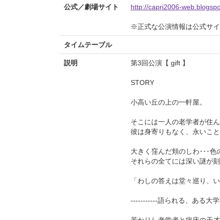
公式／劇場サイト
http://capri2006-web.blogsp
※正式な公演情報は公式サ
タイムテーブル
説明
第3回公演【 gift 】
STORY
小高い丘の上の一軒屋。
そこには一人の老学者が住ん
彼は身寄りもなく、永いこと
大きく窪んだ頬のしわ･･･色
それらの全てには深い謎が刻
「わしの答えは堂々巡り、い
-----------語られる、ある大学病
若かりし老学者と病床の天才