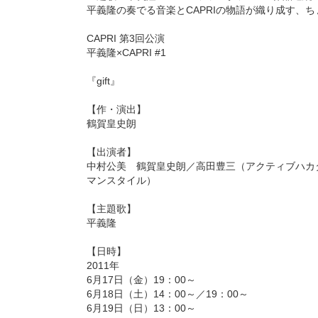
平義隆の奏でる音楽とCAPRIの物語が織り成す、
CAPRI 第3回公演
平義隆×CAPRI #1
『gift』
【作・演出】
鶴賀皇史朗
【出演者】
中村公美 鶴賀皇史朗／高田豊三（アクティブハカ
マンスタイル）
【主題歌】
平義隆
【日時】
2011年
6月17日（金）19：00～
6月18日（土）14：00～／19：00～
6月19日（日）13：00～