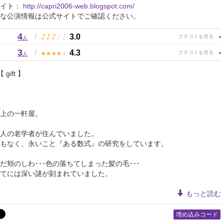
サイト：
http://capri2006-web.blogspot.com/
な公演情報は公式サイトでご確認ください。
4
♪
♪
♪
♪
♪
/
3.0
人
3
★
★
★
★
★
/
4.3
人
gift 】
上の一軒屋。
人の老学者が住んでいました。
もなく、永いこと『ある数式』の研究をしています。
だ頬のしわ･･･色の落ちてしまった髪の毛･･･
てには深い謎が刻まれていました。
もっと読む
埋め込みコード