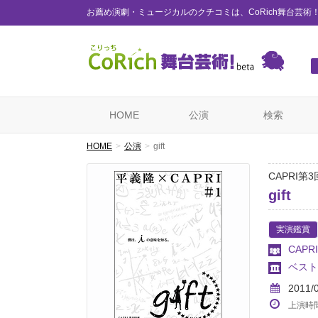
お薦め演劇・ミュージカルのクチコミは、CoRich舞台芸術
HOME
公演
検索
HOME
公演
gift
CAPRI第
gift
実演鑑賞
CAPRI
ベスト
2011/
上演時