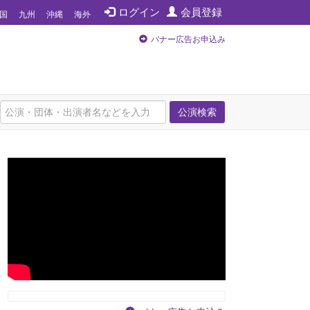
ログイン
会員登録
国
九州
沖縄
海外
バナー広告お申込み
公演検索