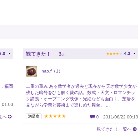
★
★
★
★
★
3
3.0
4.3
観てきた！
人
nao.f（1）
… 福岡
二重の重み ある数学者が過去と現在から天才数学少女が
残した暗号をひも解く愛の話。数式・天文・ロマンチッ
ク講義・オープニング映像・光絵なども面白く、芝居を
 01:03
見ながら学問と芸術まで楽しめた舞台。 ...
★★★★★
覧へ
満足度
0
2011/06/22 00:13
観てきた！一覧へ