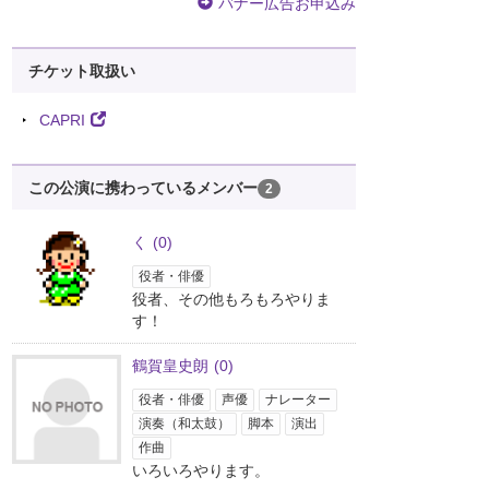
バナー広告お申込み
チケット取扱い
CAPRI
この公演に携わっているメンバー
2
く
(0)
役者・俳優
役者、その他もろもろやりま
す！
鶴賀皇史朗
(0)
役者・俳優
声優
ナレーター
演奏（和太鼓）
脚本
演出
作曲
いろいろやります。