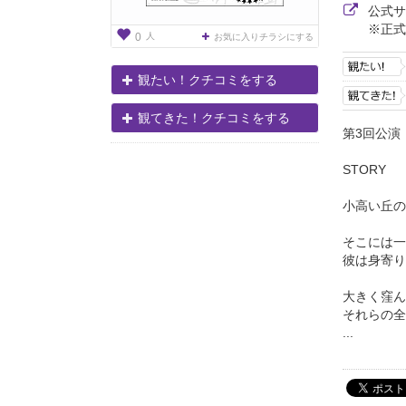
公式
※正式
人
0
お気に入りチラシにする
観たい！クチコミをする
観てきた！クチコミをする
第3回公演【 
STORY
小高い丘の
そこには一
彼は身寄り
大きく窪ん
それらの全
...