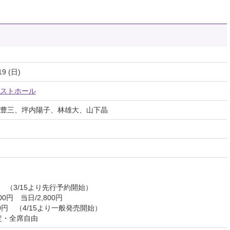
19 (日)
ストホール
豊三、坪内陽子、林雄大、山下晶
円 （3/15より先行予約開始）
0円 当日/2,800円
4/15より一般発売開始）
席自由