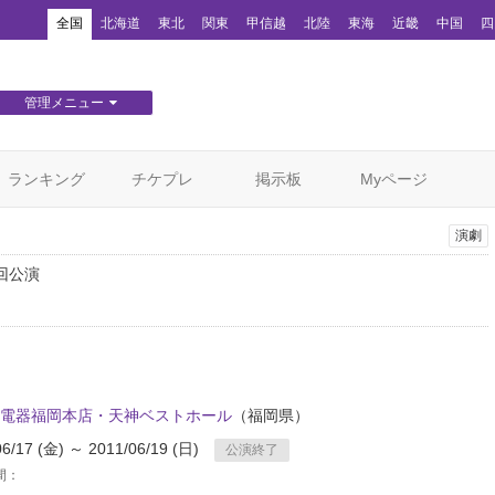
！
全国
北海道
東北
関東
甲信越
北陸
東海
近畿
中国
四
管理メニュー
団体WEBサイト管理
顧客管理
ランキング
チケプレ
掲示板
Myページ
演劇
3回公演
電器福岡本店・天神ベストホール
（福岡県）
06/17 (金) ～ 2011/06/19 (日)
公演終了
間：