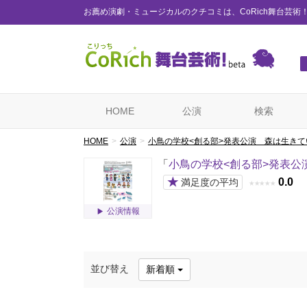
お薦め演劇・ミュージカルのクチコミは、CoRich舞台芸術
HOME
公演
検索
HOME
公演
小鳥の学校<創る部>発表公演 森は生きて
「
小鳥の学校<創る部>発表公
★
0.0
満足度の平均
★
★
★
★
★
公演情報
並び替え
新着順