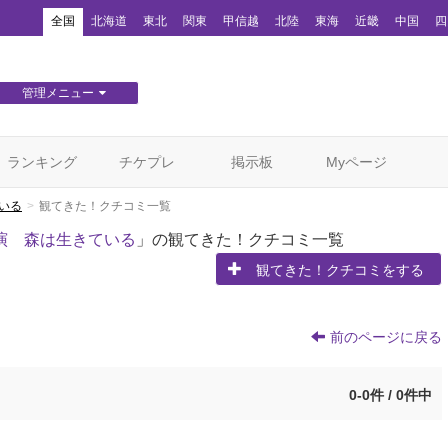
！
全国
北海道
東北
関東
甲信越
北陸
東海
近畿
中国
四
管理メニュー
団体WEBサイト管理
顧客管理
ランキング
チケプレ
掲示板
Myページ
いる
観てきた！クチコミ一覧
演 森は生きている
」の観てきた！クチコミ一覧
観てきた！クチコミをする
前のページに戻る
0-0件 / 0件中