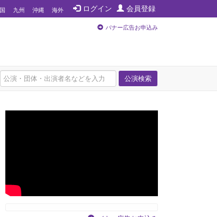
ログイン
会員登録
国
九州
沖縄
海外
バナー広告お申込み
公演検索