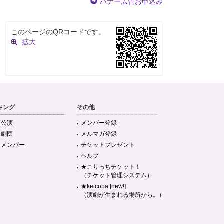
バナー広告お申込み
このページのQRコードです。
拡大
キング
その他
目公演
メンバー登録
目劇団
メルマガ登録
目メンバー
チケットプレゼント
ヘルプ
★こりっちチケット！
（チケット管理システム）
★keicoba [new!]
（演劇が生まれる場所から。）