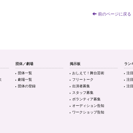
前のページに戻る
団体／劇場
掲示板
ラン
団体一覧
おしえて！舞台芸術
注
ミ
劇場一覧
フリートーク
注
団体の登録
出演者募集
注
スタッフ募集
ボランティア募集
オーディション告知
ワークショップ告知