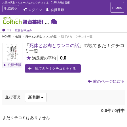
お薦め演劇・ミュージカルのクチコミは、CoRich舞台芸術！
T
menu
T
地域選択
ログイン
会員登録
o
o
g
g
g
g
l
l
バナー広告お申込み
e
e
HOME
公演
死体とお肉とウンコの話
観てきた！クチコミ一覧
n
n
a
「
死体とお肉とウンコの話
」の観てきた！クチコ
a
v
ミ一覧
i
v
g
★
0.0
i
満足度の平均
a
g
公演情報
t
観てきた！クチコミをする
a
i
t
o
n
i
前のページに戻る
o
n
並び替え
新着順
0-0件 / 0件中
まだクチコミはありません