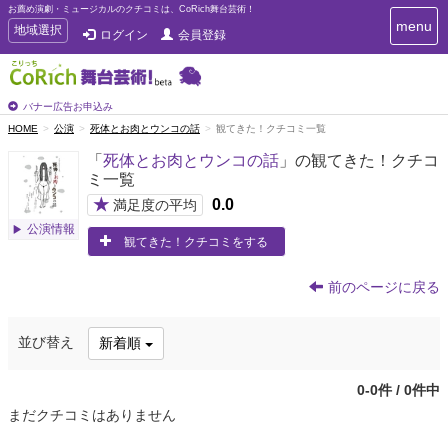
お薦め演劇・ミュージカルのクチコミは、CoRich舞台芸術！
T
menu
T
地域選択
ログイン
会員登録
o
o
g
g
g
g
l
l
バナー広告お申込み
e
e
HOME
公演
死体とお肉とウンコの話
観てきた！クチコミ一覧
n
n
a
「
死体とお肉とウンコの話
」の観てきた！クチコ
a
v
ミ一覧
i
v
g
★
0.0
i
満足度の平均
a
g
公演情報
t
観てきた！クチコミをする
a
i
t
o
n
i
前のページに戻る
o
n
並び替え
新着順
0-0件 / 0件中
まだクチコミはありません