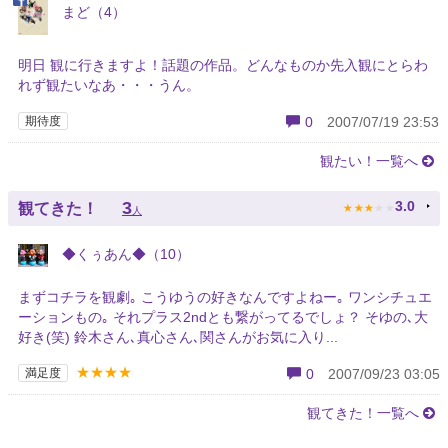
まど（4）
明日 観に行きますよ！話題の作品。どんなものか先入観にとらわ
れず観たいなあ・・・うん。
期待度
0
2007/07/19 23:53
観たい！一覧へ
★
★
★
★
★
3
3.0
観てきた！
人
◆くぅあん◆（10）
まずコチラを観劇｡ こうゆうの好きなんですよねー｡ ワンシチュエ
ーションもの｡ それプラス2ndとも繋がってるでしょ？ そゆの､大
好き(笑) 鈴木さん､真心さん､関さんがお気に入り...
★★★★
満足度
0
2007/09/23 03:05
観てきた！一覧へ