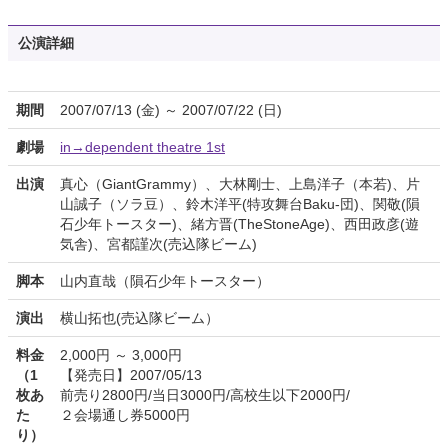
公演詳細
期間
2007/07/13 (金) ～ 2007/07/22 (日)
劇場
in→dependent theatre 1st
出演
真心（GiantGrammy）、大林剛士、上島洋子（本若)、片
山誠子（ソラ豆）、鈴木洋平(特攻舞台Baku-団)、関敬(隕
石少年トースター)、緒方晋(TheStoneAge)、西田政彦(遊
気舎)、宮都謹次(売込隊ビーム)
脚本
山内直哉（隕石少年トースター）
演出
横山拓也(売込隊ビーム）
料金
2,000円 ～ 3,000円
（1
【発売日】2007/05/13
枚あ
前売り2800円/当日3000円/高校生以下2000円/
た
２会場通し券5000円
り）