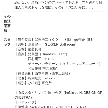
続かない。矛盾だらけのアパートで起こる、立ち退き反対
住人たちのおかしな攻防。その行く末はいかに。。。
その
他注
意事
項
スタ
【舞台監督】武吉浩二（ＣＱ）、杉岡hige亮介（BS-Ⅱ）
ッフ
【照明】葛西健一（GEKKEN staff room）
【音響】佐藤真弓
【音楽】兒島塁（Quantum Leap*）
西村明正、E.D.S.
チャーハンラモーン（カリフォルニアレコード）
和田俊輔(デス電所)
【舞台美術】西本卓也（西本工芸社）
【映像】相内唯史（at will）
【造形】小松造形研究所
【衣装スタイリング】田中秀彦（iroNic ediHt DESIGN OR
CHESTRA）
【ヘアメイク】
長田浩典（iroNic ediHt DESIGN ORCHESTRA）