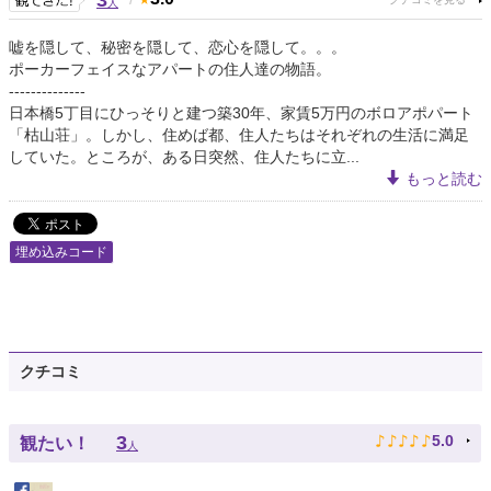
3
人
嘘を隠して、秘密を隠して、恋心を隠して。。。
ポーカーフェイスなアパートの住人達の物語。
--------------
日本橋5丁目にひっそりと建つ築30年、家賃5万円のボロアポパート
「枯山荘」。しかし、住めば都、住人たちはそれぞれの生活に満足
していた。ところが、ある日突然、住人たちに立...
もっと読む
埋め込みコード
クチコミ
♪
♪
♪
♪
♪
3
5.0
観たい！
人