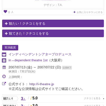
デザイン：T.A.
人
0
お気に入りチラシにする
観たい！クチコミをする
観てきた！クチコミをする
実演鑑賞
インディペンデントシアタープロデュース
in→dependent theatre 1st
（大阪府）
2007/07/13 (金) ～ 2007/07/22 (日)
公演終了
休演日：7月17日(火)
上演時間：
公式サイト：
http://i-theatre.jp
※正式な公演情報は公式サイトでご確認ください。
3
/
5.0
人
/
3.0