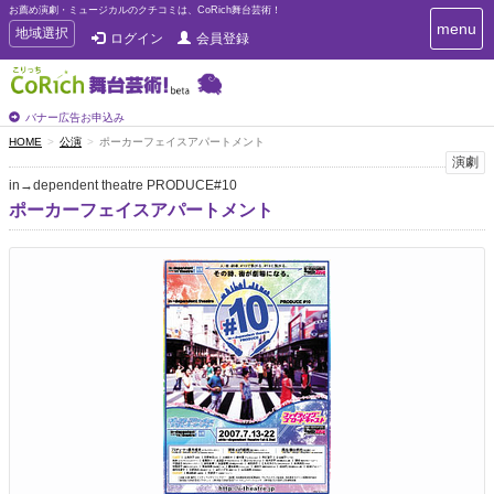
お薦め演劇・ミュージカルのクチコミは、CoRich舞台芸術！
T
menu
T
地域選択
ログイン
会員登録
o
o
g
g
g
g
l
l
バナー広告お申込み
e
e
HOME
公演
ポーカーフェイスアパートメント
n
n
演劇
a
a
v
in→dependent theatre PRODUCE#10
i
v
ポーカーフェイスアパートメント
g
i
a
g
t
a
i
t
o
n
i
o
n