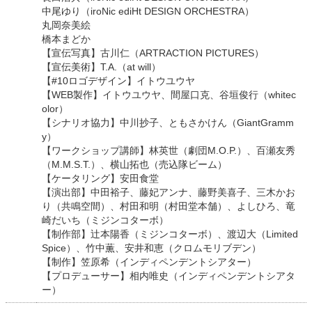
中尾ゆり（iroNic ediHt DESIGN ORCHESTRA）
丸岡奈美絵
橋本まどか
【宣伝写真】古川仁（ARTRACTION PICTURES）
【宣伝美術】T.A.（at will）
【#10ロゴデザイン】イトウユウヤ
【WEB製作】イトウユウヤ、間屋口克、谷垣俊行（whitec
olor）
【シナリオ協力】中川抄子、ともさかけん（GiantGramm
y）
【ワークショップ講師】林英世（劇団M.O.P.）、百瀬友秀
（M.M.S.T.）、横山拓也（売込隊ビーム）
【ケータリング】安田食堂
【演出部】中田裕子、藤妃アンナ、藤野美喜子、三木かお
り（共鳴空間）、村田和明（村田堂本舗）、よしひろ、竜
崎だいち（ミジンコターボ）
【制作部】辻本陽香（ミジンコターボ）、渡辺大（Limited
Spice）、竹中薫、安井和恵（クロムモリブデン）
【制作】笠原希（インディペンデントシアター）
【プロデューサー】相内唯史（インディペンデントシアタ
ー）