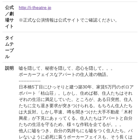
公式
http://i-theatre.jp
／劇
場サ
※正式な公演情報は公式サイトでご確認ください。
イト
タイ
ムテ
ーブ
ル
説明
嘘を隠して、秘密を隠して、恋心を隠して。。。
ポーカーフェイスなアパートの住人達の物語。
--------------
日本橋5丁目にひっそりと建つ築30年、家賃5万円のボロア
ポパート「枯山荘」。しかし、住めば都、住人たちはそれ
ぞれの生活に満足していた。ところが、ある日突然、住人
たちに立ち退き要求が突きつけられる。もちろん住人たち
は大反対。しかし早速、噂を聞きつけた大手不動産「木村
興産」が下見にあｙってくる。住人たちはアパートと自分
たちの生活を守るため、様々な作戦を企てるが。。。
他人に嘘をつき、自分の気持ちにも嘘をつく住人たち。バ
レないように必死に装うポーカーフェイスも、そう長くは