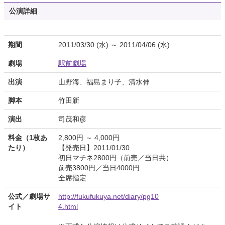
公演詳細
期間
2011/03/30 (水) ～ 2011/04/06 (水)
劇場
駅前劇場
出演
山野海、福島まり子、清水伸
脚本
竹田新
演出
司茂和彦
料金（1枚あ
2,800円 ～ 4,000円
たり）
【発売日】2011/01/30
初日マチネ2800円（前売／当日共）
前売3800円／当日4000円
全席指定
公式／劇場サ
http://fukufukuya.net/diary/pg10
イト
4.html