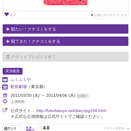
人
0
お気に入りチラシにする
観たい！クチコミをする
観てきた！クチコミをする
チケットプレゼント終了
実演鑑賞
ふくふくや
駅前劇場
（東京都）
2011/03/30 (水) ～ 2011/04/06 (水)
公演終了
上演時間：
公式サイト：
http://fukufukuya.net/diary/pg104.html
※正式な公演情報は公式サイトでご確認ください。
12
/
4.0
人