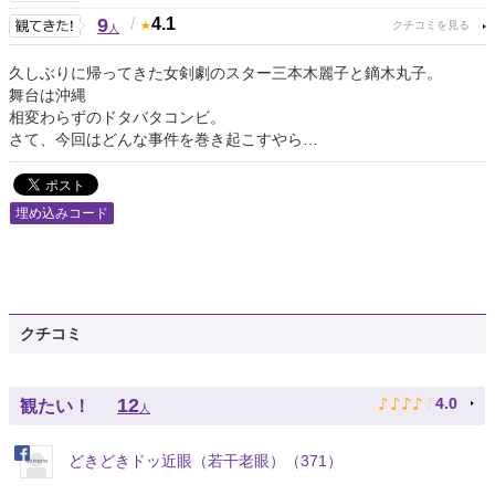
9
/
4.1
人
久しぶりに帰ってきた女剣劇のスター三本木麗子と鏑木丸子。
舞台は沖縄
相変わらずのドタバタコンビ。
さて、今回はどんな事件を巻き起こすやら…
埋め込みコード
クチコミ
♪
♪
♪
♪
♪
12
4.0
観たい！
人
どきどきドッ近眼（若干老眼）（371）