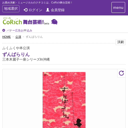
お薦め演劇・ミュージカルのクチコミは、CoRich舞台芸術！
T
menu
T
地域選択
ログイン
会員登録
o
o
g
g
g
g
l
l
バナー広告お申込み
e
e
HOME
公演
ずんばらりん
n
n
演劇
a
a
v
ふくふくや本公演
i
v
ずんばらりん
g
i
三本木麗子一座シリーズIn沖縄
a
g
t
a
i
t
o
n
i
o
n