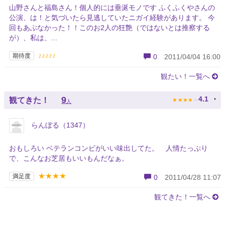
山野さんと福島さん！個人的には垂涎モノです ふくふくやさんの
公演、は！と気づいたら見逃していたニガイ経験があります。 今
回もあぶなかった！！このお2人の狂艶（ではないとは推察する
が）、私は、...
♪♪♪♪♪
期待度
0
2011/04/04 16:00
観たい！一覧へ
★
★
★
★
★
9
4.1
観てきた！
人
らんぼる（1347）
おもしろい ベテランコンビがいい味出してた。 人情たっぷり
で、こんなお芝居もいいもんだなぁ。
★★★★
満足度
0
2011/04/28 11:07
観てきた！一覧へ