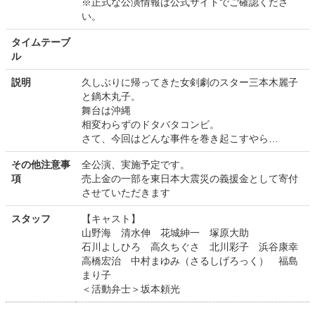
※正式な公演情報は公式サイトでご確認くださ
い。
タイムテーブ
ル
説明
久しぶりに帰ってきた女剣劇のスター三本木麗子
と鏑木丸子。
舞台は沖縄
相変わらずのドタバタコンビ。
さて、今回はどんな事件を巻き起こすやら…
その他注意事
全公演、実施予定です。
項
売上金の一部を東日本大震災の義援金として寄付
させていただきます
スタッフ
【キャスト】
山野海 清水伸 花城紳一 塚原大助
石川よしひろ 高久ちぐさ 北川彩子 浜谷康幸
高橋宏治 中村まゆみ（さるしげろっく） 福島
まり子
＜活動弁士＞坂本頼光