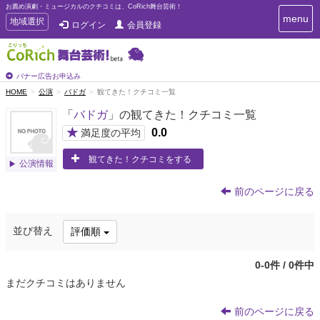
お薦め演劇・ミュージカルのクチコミは、CoRich舞台芸術！
T
menu
T
地域選択
ログイン
会員登録
o
o
g
g
g
g
l
l
バナー広告お申込み
e
e
HOME
公演
バドガ
観てきた！クチコミ一覧
n
n
a
「
バドガ
」の観てきた！クチコミ一覧
a
v
i
v
★
0.0
満足度の平均
g
i
a
観てきた！クチコミをする
g
公演情報
t
a
i
t
o
前のページに戻る
n
i
o
並び替え
評価順
n
0-0件 / 0件中
まだクチコミはありません
前のページに戻る