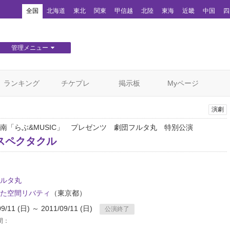
！
全国
北海道
東北
関東
甲信越
北陸
東海
近畿
中国
四
管理メニュー
団体WEBサイト管理
顧客管理
ランキング
チケプレ
掲示板
Myページ
演劇
南「らぶ&MUSIC」 プレゼンツ 劇団フルタ丸 特別公演
スペクタクル
ルタ丸
た空間リバティ
（東京都）
09/11 (日) ～ 2011/09/11 (日)
公演終了
間：