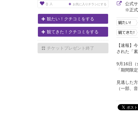
公式
人
0
お気に入りチラシにする
※正式
観たい！クチコミをする
観てきた！クチコミをする
【速報】今
チケットプレゼント終了
された「素
9月16日
「期間限定
見逃した方
（一部、音