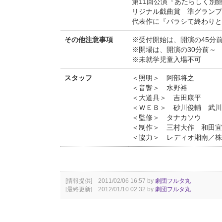
第11回公演『あたらしく別
リジナル戯曲賞 準グランプ
代表作に『バラシて終わりと
その他注意事項
※受付開始は、開演の45分
※開場は、開演の30分前～
※未就学児童入場不可
スタッフ
＜照明＞ 阿部将之
＜音響＞ 水野裕
＜大道具＞ 吉田康平
＜ＷＥＢ＞ 砂川俊輔 武川
＜監修＞ タナカソウ
＜制作＞ 三村大作 和田宜
＜協力＞ レディオ湘南／株
[情報提供] 2011/02/06 16:57 by
劇団フルタ丸
[最終更新] 2012/01/10 02:32 by
劇団フルタ丸