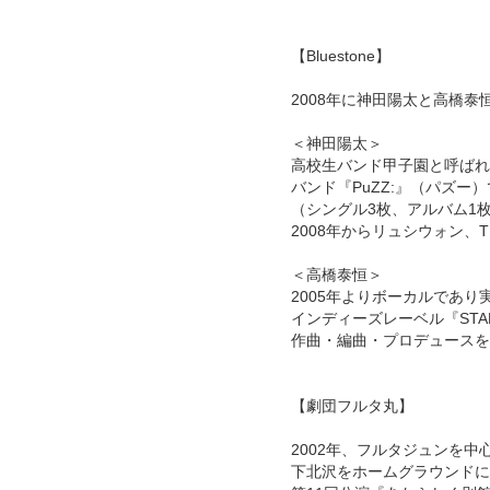
【Bluestone】
2008年に神田陽太と高橋泰
＜神田陽太＞
高校生バンド甲子園と呼ばれた
バンド『PuZZ:』（パズー
（シングル3枚、アルバム1
2008年からリュシウォン、
＜高橋泰恒＞
2005年よりボーカルであり
インディーズレーベル『STAR
作曲・編曲・プロデュースを
【劇団フルタ丸】
2002年、フルタジュンを
下北沢をホームグラウンドに