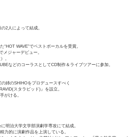
恒の2人によって結成。
“HOT WAVE”でベストボーカルを受賞。
）でメジャーデビュー。
枚）。
TUBEなどのコーラスとしてCD制作＆ライブツアーに参加。
実の姉のSHIHOをプロデュースすべく
AVID(スタラビッド)』を設立。
手がける。
中心に明治大学文学部演劇学専攻にて結成。
精力的に演劇作品を上演している。