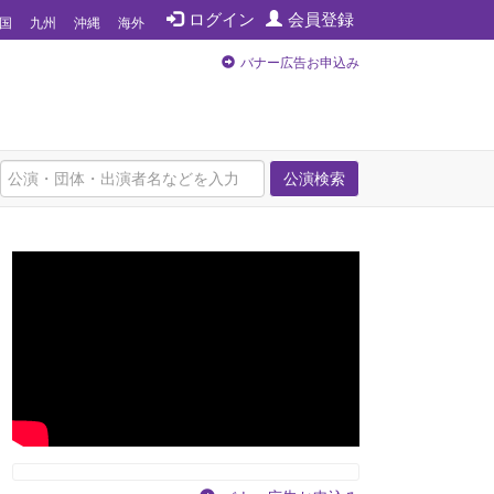
ログイン
会員登録
国
九州
沖縄
海外
バナー広告お申込み
公演検索