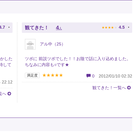
★
★
★
★
★
4
4.7
4.5
観てきた！
人
アル中（25）
しかした
ツボに 前説ツボでした！！お陰で話に入り込めました。
待して
ちなみに内容も○です★
★★★★★
満足度
0
2012/01/10 02:32
 22:12
観てきた！一覧へ
覧へ