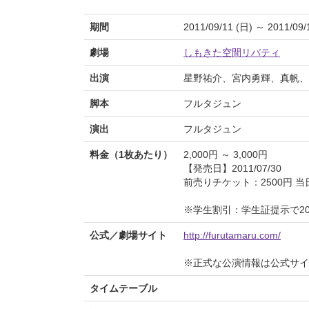
期間
2011/09/11 (日) ～ 2011/09/
劇場
しもきた空間リバティ
出演
星野祐介、宮内勇輝、真帆、篠
脚本
フルタジュン
演出
フルタジュン
料金（1枚あたり）
2,000円 ～ 3,000円
【発売日】2011/07/30
前売りチケット：2500円 当
※学生割引：学生証提示で20
公式／劇場サイト
http://furutamaru.com/
※正式な公演情報は公式サ
タイムテーブル