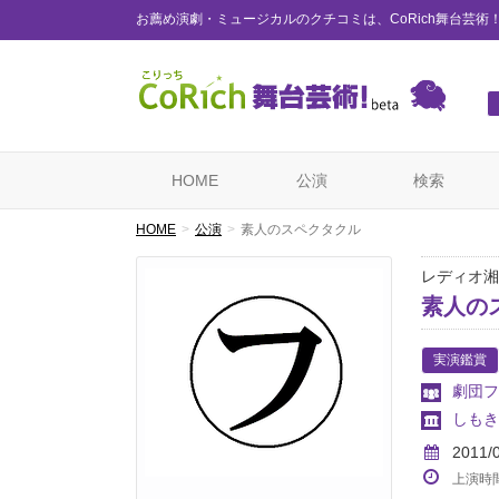
お薦め演劇・ミュージカルのクチコミは、CoRich舞台芸術
HOME
公演
検索
HOME
公演
素人のスペクタクル
レディオ湘
素人の
実演鑑賞
劇団フ
しもき
2011/
上演時