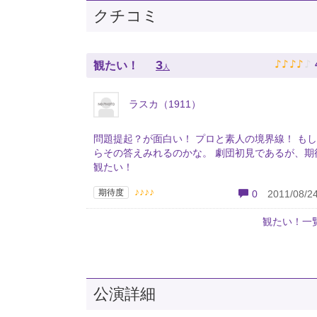
クチコミ
♪
♪
♪
♪
♪
3
観たい！
人
ラスカ（1911）
問題提起？が面白い！ プロと素人の境界線！ も
らその答えみれるのかな。 劇団初見であるが、期
観たい！
♪♪♪♪
期待度
0
2011/08/24
観たい！一
公演詳細