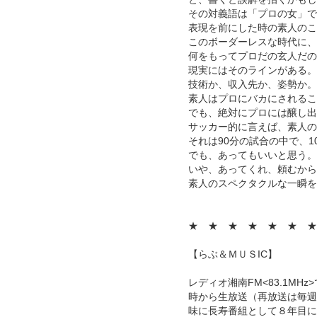
その対義語は「プロの女」で
表現を前にした時の素人のこ
このボーダーレスな時代に、
何をもってプロだの玄人だの
現実にはそのラインがある。
技術か、収入先か、姿勢か。
素人はプロにバカにされるこ
でも、絶対にプロには醸し出
サッカー的に言えば、素人の
それは90分の試合の中で、
でも、あってもいいと思う。
いや、あってくれ、頼むから
素人のスペクタクルな一瞬を
★ ★ ★ ★ ★ ★ ★
【らぶ＆ＭＵＳIC】
レディオ湘南FM<83.1MH
時から生放送（再放送は毎週
味に長寿番組として８年目に