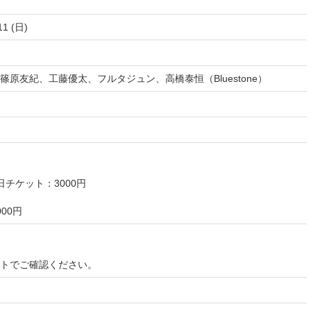
11 (日)
原友紀、工藤優太、フルタジュン、高橋泰恒（Bluestone）
日チケット：3000円
00円
イトでご確認ください。