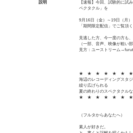
説明
【速報】今回、試験的に試み
ペクタクル」を
9月16日（金）～19日（月
「期間限定配信」でご覧頂く
見逃した方、今一度の方も、
（一部、音声、映像が粗い部
見方：ユーストリーム→furu
★ ★ ★ ★ ★ ★ ★
海辺のレコーディングスタジ
繰り広げられる
夏の終わりのスペクタクルな
★ ★ ★ ★ ★ ★ ★
（フルタからあなたへ）
素人が好きだ。
と、書くと誤解を招くかもし