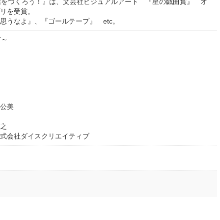
館をつくろう！』は、文芸社ビジュアルアート 『星の戯曲賞』 オ
リを受賞。
思うなよ』、『ゴールテープ』 etc。
前～
公美
之
式会社ダイスクリエイティブ