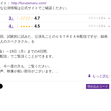
サイト：
http://furutamaru.com/
な公演情報は公式サイトでご確認ください。
3
♪
♪
♪
♪
♪
/
4.7
人
4
★
★
★
★
★
/
4.5
人
回、試験的に試みた、公演丸ごとのＵＳＴＲＥＡＭ配信ですが、録画
人のスペクタクル」を
（金）～19日（月）までの4日間、
配信」でご覧頂くことができます。
、今一度の方も、ご覧ください。
声、映像が粗い部分がございます。...
もっと読む
埋め込みコード