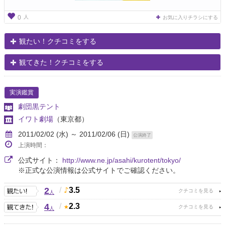
人
0
お気に入りチラシにする
観たい！クチコミをする
観てきた！クチコミをする
実演鑑賞
劇団黒テント
イワト劇場
（東京都）
2011/02/02 (水) ～ 2011/02/06 (日)
公演終了
上演時間：
公式サイト：
http://www.ne.jp/asahi/kurotent/tokyo/
※正式な公演情報は公式サイトでご確認ください。
2
/
3.5
人
4
/
2.3
人