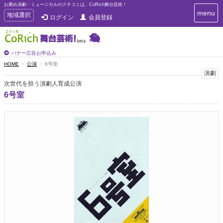
お薦め演劇・ミュージカルのクチコミは、CoRich舞台芸術！
T
menu
T
地域選択
ログイン
会員登録
o
o
g
g
g
g
l
l
バナー広告お申込み
e
e
HOME
公演
6号室
n
n
演劇
a
a
v
次世代を担う演劇人育成公演
i
v
6号室
g
i
a
g
t
a
i
t
o
n
i
o
n