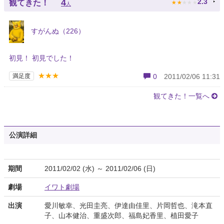
★
★
★
★
★
4
2.3
観てきた！
人
すがんぬ（226）
初見！ 初見でした！
★★★
満足度
0
2011/02/06 11:31
観てきた！一覧へ
公演詳細
期間
2011/02/02 (水) ～ 2011/02/06 (日)
劇場
イワト劇場
出演
愛川敏幸、光田圭亮、伊達由佳里、片岡哲也、滝本直
子、山本健治、重盛次郎、福島妃香里、植田愛子