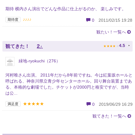
期待 横内さん演出でどんな作品に仕上がるのか、 楽しみです。
♪♪♪♪
期待度
0
2011/02/15 19:28
観たい！一覧へ
★
★
★
★
★
2
4.5
観てきた！
人
緑地-ryokuchi（276）
河村唯さん出演。 2011年だから8年前ですね。今は紅葉坂ホールと
呼ばれる、神奈川県立青少年センターホール。回り舞台装置まであ
る、本格的な劇場でした。チケットが2000円と格安ですが、当時
は公...
★★★★★
満足度
0
2019/06/29 16:29
観てきた！一覧へ