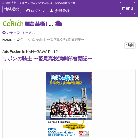
お薦め演劇・ミュージカルのクチコミは、CoRich舞台芸術！
T
menu
T
地域選択
ログイン
会員登録
o
o
g
g
g
g
l
l
バナー広告お申込み
e
e
HOME
公演
リボンの騎士 〜鷲尾高校演劇部奮闘記〜
n
n
演劇
a
a
v
Arts Fusion in KANAGAWA Part 2
i
v
リボンの騎士 〜鷲尾高校演劇部奮闘記〜
g
i
a
g
t
a
i
t
o
n
i
o
n