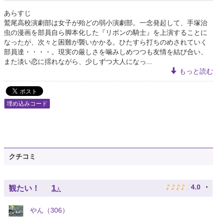
あらすじ
鷲尾高校演劇部は女子が殆どの弱小演劇部。一念発起して、手塚治
虫の漫画を部員自ら脚本化した『リボンの騎士』を上演することに
なったが、次々と困難が襲いかかる。ひたすら打ちのめされていく
部員達・・・・。現実の厳しさを噛みしめつつも友情を結び合い、
また淡い恋に揺れながら、少しずつ大人になっ...
もっと読む
埋め込みコード
クチコミ
♪
♪
♪
♪
♪
1
4.0
観たい！
人
やん（306）