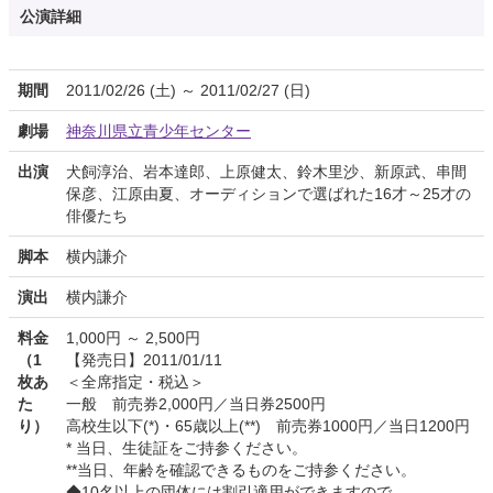
公演詳細
期間
2011/02/26 (土) ～ 2011/02/27 (日)
劇場
神奈川県立青少年センター
出演
犬飼淳治、岩本達郎、上原健太、鈴木里沙、新原武、串間
保彦、江原由夏、オーディションで選ばれた16才～25才の
俳優たち
脚本
横内謙介
演出
横内謙介
料金
1,000円 ～ 2,500円
（1
【発売日】2011/01/11
枚あ
＜全席指定・税込＞
た
一般 前売券2,000円／当日券2500円
り）
高校生以下(*)・65歳以上(**) 前売券1000円／当日1200円
* 当日、生徒証をご持参ください。
**当日、年齢を確認できるものをご持参ください。
◆10名以上の団体には割引適用ができますので、