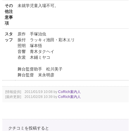
その
未就学児童入場不可。
他注
意事
項
スタ
原作 手塚治虫
ッフ
振付 ラッキィ池田・彩木エリ
照明 塚本悟
音響 青木タクヘイ
衣裳 木鋪ミヤコ
舞台監督助手 松川美子
舞台監督 末永明彦
[情報提供] 2011/01/19 10:08 by
CoRich案内人
[最終更新] 2011/02/28 10:39 by
CoRich案内人
クチコミを投稿すると