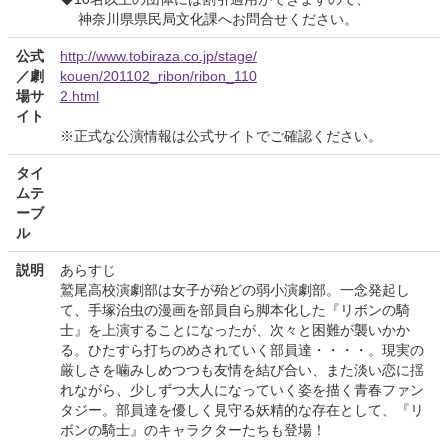
神奈川県県民局文化課へお問合せください。
公式
http://www.tobiraza.co.jp/stage/
／劇
kouen/201102_ribon/ribon_110
場サ
2.html
イト
※正式な公演情報は公式サイトでご確認ください。
タイ
ムテ
ーブ
ル
説明
あらすじ
鷲尾高校演劇部は女子が殆どの弱小演劇部。一念発起し
て、手塚治虫の漫画を部員自ら脚本化した『リボンの騎
士』を上演することになったが、次々と困難が襲いかか
る。ひたすら打ちのめされていく部員達・・・・。現実の
厳しさを噛みしめつつも友情を結び合い、また淡い恋に揺
れながら、少しずつ大人になっていく姿を描く青春ファン
タジー。部員達を優しく見守る妖精的な存在として、『リ
ボンの騎士』のキャラクターたちも登場！