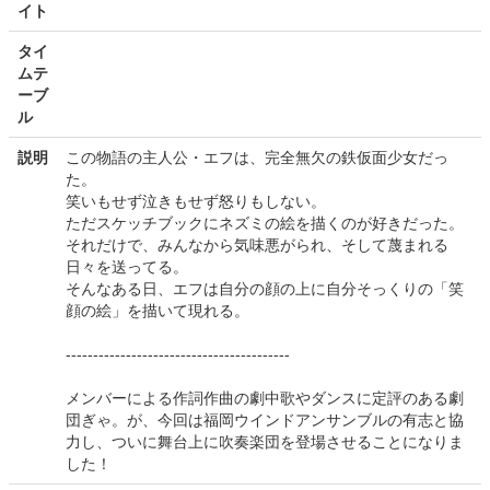
イト
タイ
ムテ
ーブ
ル
説明
この物語の主人公・エフは、完全無欠の鉄仮面少女だっ
た。
笑いもせず泣きもせず怒りもしない。
ただスケッチブックにネズミの絵を描くのが好きだった。
それだけで、みんなから気味悪がられ、そして蔑まれる
日々を送ってる。
そんなある日、エフは自分の顔の上に自分そっくりの「笑
顔の絵」を描いて現れる。
-----------------------------------------
メンバーによる作詞作曲の劇中歌やダンスに定評のある劇
団ぎゃ。が、今回は福岡ウインドアンサンブルの有志と協
力し、ついに舞台上に吹奏楽団を登場させることになりま
した！