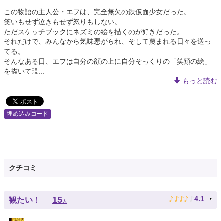
この物語の主人公・エフは、完全無欠の鉄仮面少女だった。
笑いもせず泣きもせず怒りもしない。
ただスケッチブックにネズミの絵を描くのが好きだった。
それだけで、みんなから気味悪がられ、そして蔑まれる日々を送っ
てる。
そんなある日、エフは自分の顔の上に自分そっくりの「笑顔の絵」
を描いて現...
もっと読む
埋め込みコード
クチコミ
♪
♪
♪
♪
♪
15
4.1
観たい！
人