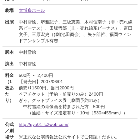
劇場
大博多ホール
出演
中村雪絵、堺雅記子、三坂恵美、木村佳南子（非・売れ線
系ビーナス）、田坂哲郎（非・売れ線系ビーナス）、富田
文子、三原宏史（(劇)池田商会）、矢ヶ部哲、福岡ウィン
ドアンサンブル有志
脚本
中村雪絵
演出
中村雪絵
料金
500円 ～ 2,400円
（1
【発売日】2007/06/01
枚あ
前売り1500円、当日2000円
た
ペアチケット（予約・前売りのみ）2400円
り）
ぎゃ。グッドプライス券（劇団予約のみ）
中村雪絵の肖像画を持参された方 500円
（油絵・サイズ指定有り・10号〔530×455mm〕）
公式
http://gya01.fc2web.com/
／劇
場サ
※正式な公演情報は公式サイトでご確認ください。