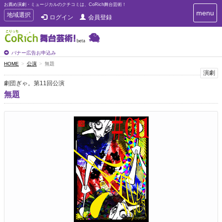
お薦め演劇・ミュージカルのクチコミは、CoRich舞台芸術！
T
menu
T
地域選択
ログイン
会員登録
o
o
g
g
g
g
l
l
バナー広告お申込み
e
e
HOME
公演
無題
n
n
演劇
a
a
v
劇団ぎゃ。第11回公演
i
v
無題
g
i
a
g
t
a
i
t
o
n
i
o
n