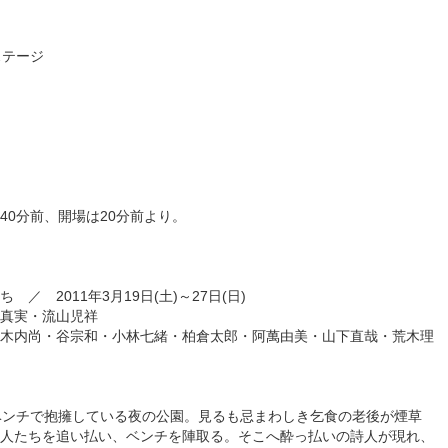
ステージ
40分前、開場は20分前より。
／ 2011年3月19日(土)～27日(日)
村真実・流山児祥
木内尚・谷宗和・小林七緒・柏倉太郎・阿萬由美・山下直哉・荒木理
ベンチで抱擁している夜の公園。見るも忌まわしき乞食の老後が煙草
人たちを追い払い、ベンチを陣取る。そこへ酔っ払いの詩人が現れ、