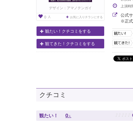
上演時
デザイン：アマノテンガイ
公式
人
0
お気に入りチラシにする
※正式
観たい！クチコミをする
観てきた！クチコミをする
クチコミ
♪
♪
♪
♪
♪
0
観たい！
人