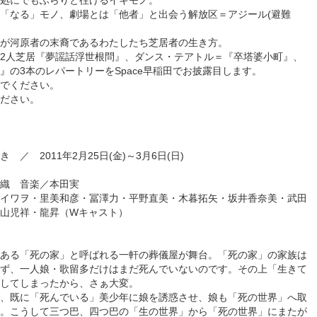
処にでもふらりと往けるイキモノ。
「なる」モノ、劇場とは「他者」と出会う解放区＝アジール(避難
が河原者の末裔であるわたしたち芝居者の生き方。
2人芝居『夢謡話浮世根問』、ダンス・テアトル＝『卒塔婆小町』、
』の3本のレパートリーをSpace早稲田でお披露目します。
でください。
ださい。
／ 2011年2月25日(金)～3月6日(日)
織 音楽／本田実
イワヲ・里美和彦・冨澤力・平野直美・木暮拓矢・坂井香奈美・武田
山児祥・龍昇（Wキャスト）
ある「死の家」と呼ばれる一軒の葬儀屋が舞台。「死の家」の家族は
ず、一人娘・歌留多だけはまだ死んでいないのです。その上「生きて
してしまったから、さぁ大変。
、既に「死んでいる」美少年に娘を誘惑させ、娘も「死の世界」へ取
。こうして三つ巴、四つ巴の「生の世界」から「死の世界」にまたが