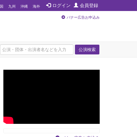
ログイン
会員登録
国
九州
沖縄
海外
バナー広告お申込み
公演検索