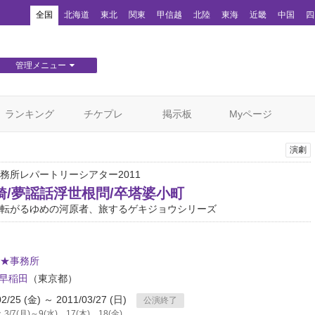
！
全国
北海道
東北
関東
甲信越
北陸
東海
近畿
中国
四
管理メニュー
団体WEBサイト管理
顧客管理
ランキング
チケプレ
掲示板
Myページ
演劇
務所レパートリーシアター2011
綺/夢謡話浮世根問/卒塔婆小町
転がるゆめの河原者、旅するゲキジョウシリーズ
★事務所
e早稲田
（東京都）
02/25 (金) ～ 2011/03/27 (日)
公演終了
/7(月)～9(水)、17(木)、18(金)