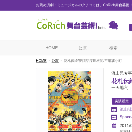
お薦め演劇・ミュージカルのクチコミは、CoRich舞台芸術
HOME
公演
検索
HOME
公演
花札伝綺/夢謡話浮世根問/卒塔婆小町
流山児★事
花札伝
一天地六、
実演鑑賞
流山児
Spac
2011/
休演日：3