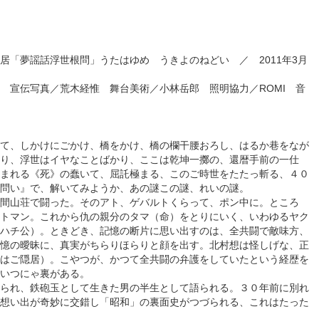
居「夢謡話浮世根問」うたはゆめ うきよのねどい ／ 2011年3月
 宣伝写真／荒木経惟 舞台美術／小林岳郎 照明協力／ROMI 音
て、しかけにごかけ、橋をかけ、橋の欄干腰おろし、はるか巷をなが
り、浮世はイヤなことばかり、ここは乾坤一擲の、還暦手前の一仕
まれる《死》の蠢いて、屈託極まる、このご時世をたたっ斬る、４０
問い』で、解いてみようか、あの謎この謎、れいの謎。
間山荘で闘った。そのアト、ゲバルトくらって、ポン中に。ところ
トマン。これから仇の親分のタマ（命）をとりにいく、いわゆるヤク
ハチ公）。ときどき、記憶の断片に思い出すのは、全共闘で敵味方、
憶の曖昧に、真実がちらりほらりと顔を出す。北村想は怪しげな、正
はご隠居）。こやつが、かつて全共闘の弁護をしていたという経歴を
いつにゃ裏がある。
られ、鉄砲玉として生きた男の半生として語られる。３０年前に別れ
想い出が奇妙に交錯し「昭和」の裏面史がつづられる、これはたった