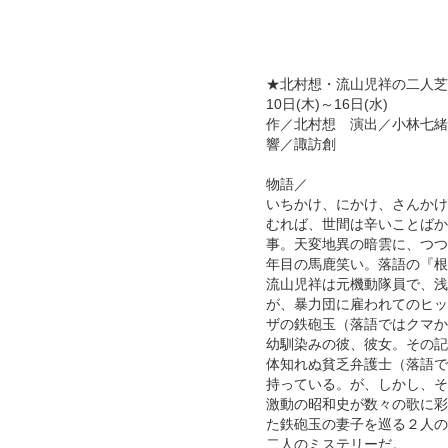
★北村想・流山児祥の二人芝
10日(木)～16日(水)
作／北村想 演出／小林七緒
響／諏訪創
物語／
いちかけ、にかけ、さんかけ
むれば、世間は辛いことばか
事。天変地異の暗雲に、つつ
年目の馬鹿笑い。落語の『根
流山児祥は元機動隊員で、浅
が、暴力団に雇われてのヒッ
ザの鉄砲玉（落語ではクマか
幼馴染みの彼、彼女。その記
体知れぬ貧乏弁護士（落語で
持っている。が、しかし、そ
激動の昭和史が数々の歌に彩
た鉄砲玉の妻子を巡る２人の
二人のミステリーだ。