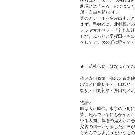
役者はカラダひとつあれば何
劇場とは「ある」のではなく
所・自由空間)です。
真のアジールを生み出すこと
まず、手始めに、北村想との
テラヤマオペラ＝『花札伝綺
ぜひ、ふらりと早稲田へお出
そしてアナタの町に呼んでく
★「花札伝綺」はなふだでんき 
作／寺山修司 演出／青木砂
出演／伊藤弘子・上田和弘・
智弘・山丸莉菜・沖田乱／流
物語／
時は大正時代。東京の下町に
皆、死んでいるにもかかわら
いる人間」墓場の鬼太郎に恋
父親の団十郎が策した計画が
り込んでしまおうというもの