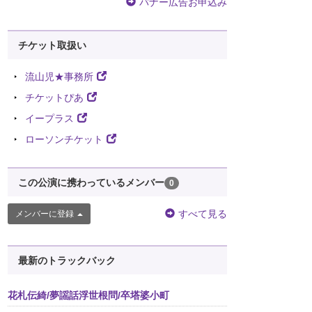
バナー広告お申込み
チケット取扱い
流山児★事務所
チケットぴあ
イープラス
ローソンチケット
この公演に携わっているメンバー
0
すべて見る
メンバーに登録
最新のトラックバック
花札伝綺/夢謡話浮世根問/卒塔婆小町