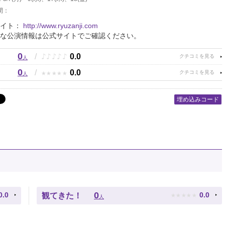
間：
サイト：
http://www.ryuzanji.com
な公演情報は公式サイトでご確認ください。
0
♪
♪
♪
♪
♪
/
0.0
人
0
★
★
★
★
★
/
0.0
人
埋め込みコード
★
★
★
★
★
0
0.0
0.0
観てきた！
人