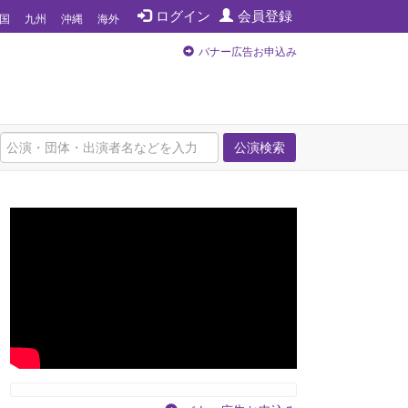
ログイン
会員登録
国
九州
沖縄
海外
バナー広告お申込み
公演検索