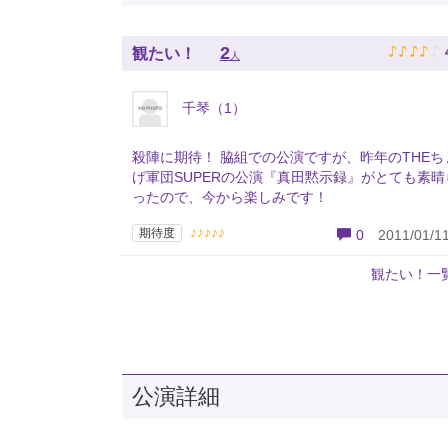
♪
♪
♪
♪
♪
2
観たい！
人
千琴（1）
殺陣に期待！ 脇組での公演ですが、昨年のTHEち
げ軍団SUPERの公演『真田黙示録』がとても素晴
ったので、今から楽しみです！
♪♪♪♪♪
期待度
0
2011/01/11
観たい！一
公演詳細