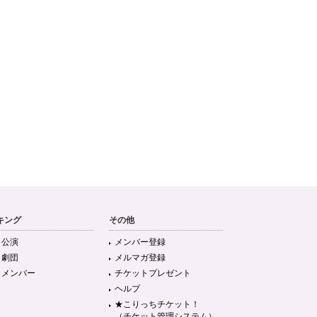
キング
その他
目公演
メンバー登録
目劇団
メルマガ登録
目メンバー
チケットプレゼント
ヘルプ
★こりっちチケット！
（チケット管理システム）