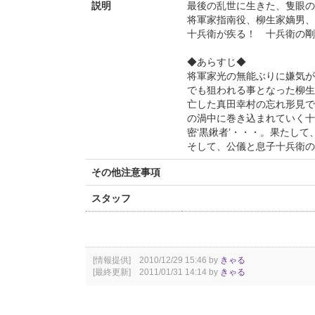
説明
最後の乱世に生きた、隻眼の
将軍家指南役、柳生家嫡男、
十兵衛が疾る！ 十兵衛の剛
◆あらすじ◆
将軍家光の無能ぶりに嫌気が
でも狙われる事となった柳生
亡した真田幸村の忘れ形見で
の渦中に巻き込まれていく十
密‘黒鍬者’・・・。果たして
そして、公儀と息子十兵衛の
その他注意事項
スタッフ
[情報提供] 2010/12/29 15:46 by
きゃる
[最終更新] 2011/01/31 14:14 by
きゃる