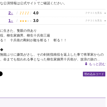
な公演情報は公式サイトでご確認ください。
2
♪
♪
♪
♪
♪
/
4.0
人
1
★
★
★
★
★
/
3.0
人
に生きた、隻眼の侍あり
役、柳生家嫡男、柳生十兵衛三厳
る！ 十兵衛の剛剣が敵を斬る！ 斬る！！
◆
無能ぶりに嫌気がさし、その剣術指南役を返上した事で将軍家からの
、命までも狙われる事となった柳生家嫡男十兵衛が、放浪の旅の...
もっと読む
埋め込みコード