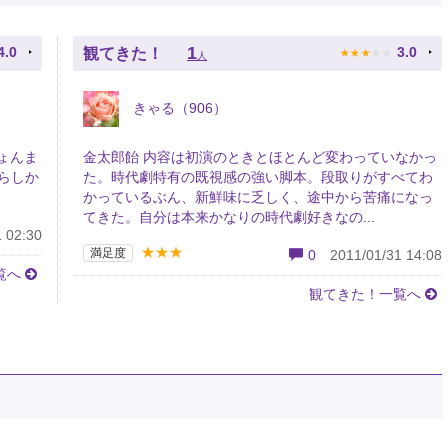
★
★
★
★
★
1
4.0
3.0
観てきた！
人
きゃる（906）
ょんま
金太郎飴 内容は初演のときとほとんど変わっていなかっ
らしか
た。時代劇特有の既視感の強い脚本。段取りがすべてわ
かっているぶん、新鮮味に乏しく、途中から苦痛になっ
てきた。自分は本来かなりの時代劇好きなの...
 02:30
★★★
満足度
0
2011/01/31 14:08
覧へ
観てきた！一覧へ