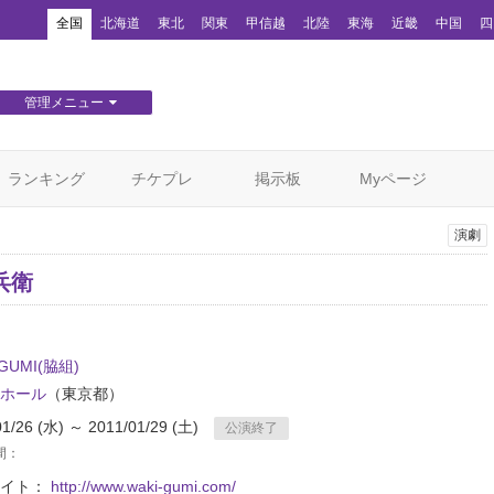
！
全国
北海道
東北
関東
甲信越
北陸
東海
近畿
中国
四
管理メニュー
団体WEBサイト管理
顧客管理
ランキング
チケプレ
掲示板
Myページ
演劇
兵衛
-GUMI(脇組)
ホール
（東京都）
01/26 (水) ～ 2011/01/29 (土)
公演終了
間：
サイト：
http://www.waki-gumi.com/