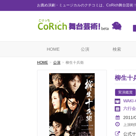
お薦め演劇・ミュージカルのクチコミは、CoRich舞台芸術
HOME
公演
検索
HOME
公演
柳生十兵衛
柳生十
実演鑑賞
WAKI
六行会
2011/
上演時
公式