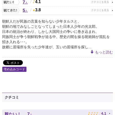
7
/
4.1
人
5
/
3.8
人
朝鮮人だが民族の言葉を知らない少年タルスと、
朝鮮の地でみなしごとなってしまった日本人少年の光太郎。
日本の統治が終わり、しかし大国同士の争いに巻き込まれ、
同族同士が争う朝鮮戦争が迫る中、歴史の闇を操る呪術師が混乱を
招き入れる･･･。
故郷に居場所を失った少年達が、互いの居場所を探し...
もっと読む
埋め込みコード
クチコミ
♪
♪
♪
♪
♪
7
4.1
観たい！
人