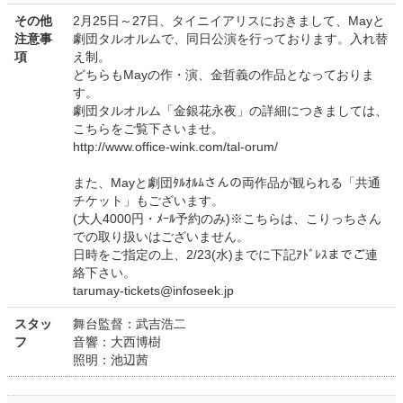
その他
2月25日～27日、タイニイアリスにおきまして、Mayと
注意事
劇団タルオルムで、同日公演を行っております。入れ替
項
え制。
どちらもMayの作・演、金哲義の作品となっておりま
す。
劇団タルオルム「金銀花永夜」の詳細につきましては、
こちらをご覧下さいませ。
http://www.office-wink.com/tal-orum/
また、Mayと劇団ﾀﾙｵﾙﾑさんの両作品が観られる「共通
チケット」もございます。
(大人4000円・ﾒｰﾙ予約のみ)※こちらは、こりっちさん
での取り扱いはございません。
日時をご指定の上、2/23(水)までに下記ｱﾄﾞﾚｽまでご連
絡下さい。
tarumay-tickets@infoseek.jp
スタッ
舞台監督：武吉浩二
フ
音響：大西博樹
照明：池辺茜