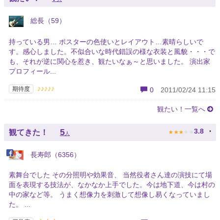
総長（59）
持っている男… ポスターの色使いとレイアウト…素晴らしいで
す。感心しました。不似合いな時代錯誤の様な衣装と風貌・・・で
も、それが逆に関心を惹き、観たいなぁ～と思いました。 演出家
プロフィール...
♪♪♪♪♪
期待度
0
2011/02/24 11:15
観たい！一覧へ
★
★
★
★
★
5
3.8
観てきた！
人
長寿郎（6356）
素舞台でした その分照明や効果音、 当然役者さん達の演技にて場
面を表現する技法が、なかなか上手でした。今は地下道、今は村の
中の家など等。 うまく想像力を刺激して想像し易くなっていまし
た。 ...