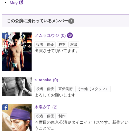
May
この公演に携わっているメンバー
3
ノムラユウジ
(0)
役者・俳優
脚本
演出
出演させて頂いてます。
s_tanaka
(0)
役者・俳優
宣伝美術
その他（スタッフ）
よろしくお願いします
木場夕子
(2)
役者・俳優
制作
４度目の東京公演＠タイニイアリスです。新作とい
うことで...