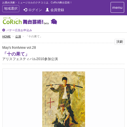
お薦め演劇・ミュージカルのクチコミは、CoRich舞台芸術！
T
menu
T
地域選択
ログイン
会員登録
o
o
g
g
g
g
l
l
バナー広告お申込み
e
e
HOME
公演
「十の果て」
n
n
演劇
a
a
v
May's frontview vol.28
i
v
「十の果て」
g
i
アリスフェスティバル2010参加公演
a
g
t
a
i
t
o
n
i
o
n