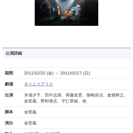
公演詳細
期間
2011/02/25 (金) ～ 2011/02/27 (日)
劇場
タイニイアリス
出演
木場夕子、田中志保、斉藤友恵、柴崎辰治、倉畑和之、
金哲義、野村侑志、宇仁菅綾、他
脚本
金哲義
演出
金哲義