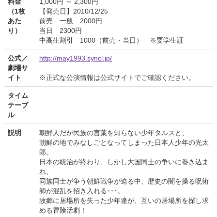
料金
1,000円 ～ 2,300円
（1枚
【発売日】2010/12/25
あた
前売 一般 2000円
り）
当日 2300円
中高生割引 1000（前売・当日） ※要学生証
公式／
http://may1993.syncl.jp/
劇場サ
イト
※正式な公演情報は公式サイトでご確認ください。
タイム
テーブ
ル
説明
朝鮮人だが民族の言葉を知らない少年タルスと、
朝鮮の地でみなしごとなってしまった日本人少年の光太
郎。
日本の統治が終わり、しかし大国同士の争いに巻き込ま
れ、
同族同士が争う朝鮮戦争が迫る中、歴史の闇を操る呪術
師が混乱を招き入れる･･･。
故郷に居場所を失った少年達が、互いの居場所を探し求
める冒険活劇！