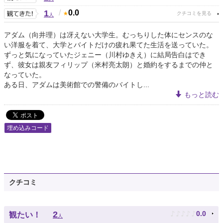
1
/
0.0
人
アダム（向井理）は冴えない大学生。むっちりした体にセンスのな
い洋服を着て、大学とバイトだけの疲れ果てた生活を送っていた。
ずっと気になっていたジェニー（川村ゆきえ）に結局告白はでき
ず、彼女は親友フィリップ（米村亮太朗）と婚約をするまでの仲と
なっていた。
ある日、アダムは美術館での警備のバイトし...
もっと読む
埋め込みコード
クチコミ
♪
♪
♪
♪
♪
2
0.0
観たい！
人