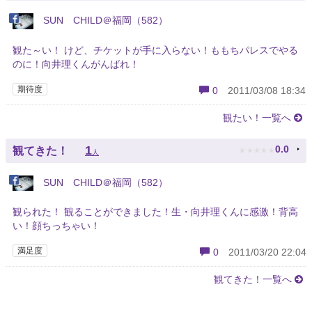
SUN CHILD＠福岡（582）
観た～い！ けど、チケットが手に入らない！ももちパレスでやる
のに！向井理くんがんばれ！
期待度
0
2011/03/08 18:34
観たい！一覧へ
★
★
★
★
★
1
0.0
観てきた！
人
SUN CHILD＠福岡（582）
観られた！ 観ることができました！生・向井理くんに感激！背高
い！顔ちっちゃい！
満足度
0
2011/03/20 22:04
観てきた！一覧へ