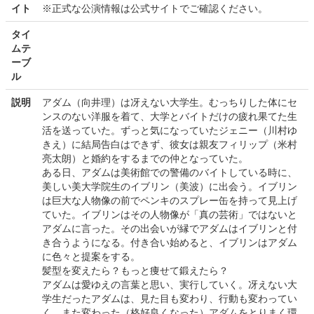
イト
※正式な公演情報は公式サイトでご確認ください。
タイ
ムテ
ーブ
ル
説明
アダム（向井理）は冴えない大学生。むっちりした体にセ
ンスのない洋服を着て、大学とバイトだけの疲れ果てた生
活を送っていた。ずっと気になっていたジェニー（川村ゆ
きえ）に結局告白はできず、彼女は親友フィリップ（米村
亮太朗）と婚約をするまでの仲となっていた。
ある日、アダムは美術館での警備のバイトしている時に、
美しい美大学院生のイブリン（美波）に出会う。イブリン
は巨大な人物像の前でペンキのスプレー缶を持って見上げ
ていた。イブリンはその人物像が「真の芸術」ではないと
アダムに言った。その出会いが縁でアダムはイブリンと付
き合うようになる。付き合い始めると、イブリンはアダム
に色々と提案をする。
髪型を変えたら？もっと痩せて鍛えたら？
アダムは愛ゆえの言葉と思い、実行していく。冴えない大
学生だったアダムは、見た目も変わり、行動も変わってい
く。また変わった（格好良くなった）アダムをとりまく環