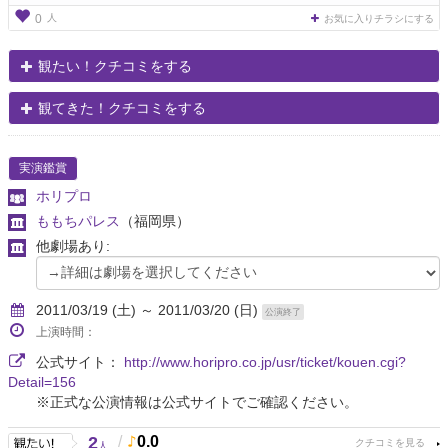
人
0
お気に入りチラシにする
観たい！クチコミをする
観てきた！クチコミをする
実演鑑賞
ホリプロ
ももちパレス
（福岡県）
他劇場あり:
2011/03/19 (土) ～ 2011/03/20 (日)
公演終了
上演時間：
公式サイト：
http://www.horipro.co.jp/usr/ticket/kouen.cgi?
Detail=156
※正式な公演情報は公式サイトでご確認ください。
2
/
0.0
人