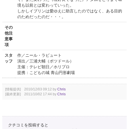
境も以前とは変わっていった。
しかしイブリンは愛ゆえに助言したのではなく、ある目的
のためだったのだ・・・。
その
他注
意事
項
スタ
作／ニール・ラビュート
ッフ
演出／三浦大輔（ポツドール）
主催：テレビ朝日／ホリプロ
提携：こどもの城 青山円形劇場
[情報提供] 2010/12/03 09:12 by
Chris
[最終更新] 2011/10/02 17:44 by
Chris
クチコミを投稿すると