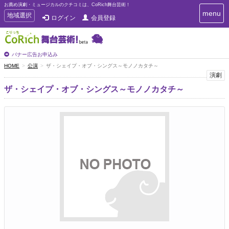
お薦め演劇・ミュージカルのクチコミは、CoRich舞台芸術！
T
menu
T
地域選択
ログイン
会員登録
o
o
g
g
g
g
l
l
バナー広告お申込み
e
e
HOME
公演
ザ・シェイプ・オブ・シングス～モノノカタチ～
n
n
演劇
a
a
v
ザ・シェイプ・オブ・シングス～モノノカタチ～
i
v
g
i
a
g
t
a
i
t
o
n
i
o
n