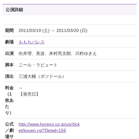
公演詳細
期間
2011/03/19 (土) ～ 2011/03/20 (日)
劇場
ももちパレス
出演
向井理、美波、米村亮太朗、川村ゆきえ
脚本
ニール・ラビュート
演出
三浦大輔（ポツドール）
料金
～
（1
【発売日】
枚あ
た
り）
公式
http://www.horipro.co.jp/usr/tick
／劇
et/kouen.cgi?Detail=156
場サ