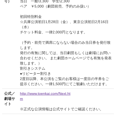
り）
当日 一般\3,300 学生\2,300
ペア ￥5,000（劇団前売、予約のみ扱い）
初回特別料金
☆兵庫公演初日1月28日（金）、東京公演初日2月16日
（水）
チケット料金、一律2,000円となります。
（予約・前売で満席にならない場合のみ当日券を発行致
します。
発行の有無に関しては、当日劇団もしくは劇場にお問い
合わせください。 また劇団ホームページでも有無を発表
致します。）
割引きシステム
●リピーター割引き
2度目以降、本公演をご覧のお客様は一度目の半券をご
提示ください。一律1,500円にてご観劇いただけます。
公式／
http://www.toenkai.com/Next.ht
劇場サ
m
イト
※正式な公演情報は公式サイトでご確認ください。