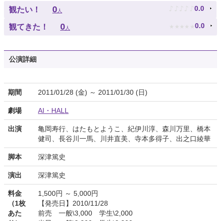
♪
♪
♪
♪
♪
0
0.0
観たい！
人
★
★
★
★
★
0
0.0
観てきた！
人
公演詳細
期間
2011/01/28 (金) ～ 2011/01/30 (日)
劇場
AI・HALL
出演
亀岡寿行、はたもとようこ、紀伊川淳、森川万里、橋本
健司、長谷川一馬、川井直美、寺本多得子、出之口綾華
脚本
深津篤史
演出
深津篤史
料金
1,500円 ～ 5,000円
（1枚
【発売日】2010/11/28
あた
前売 一般\3,000 学生\2,000