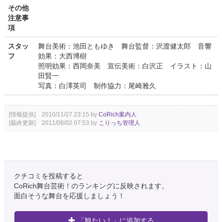
その他
注意事
項
スタッ
舞台美術：池田ともゆき 舞台監督：沢渡健太郎 音響
フ
効果：大西博樹
照明効果：西岡奈美 宣伝美術：白沢正 イラスト：山
田賢一
写真：白澤英司 制作協力：尾崎雅久
[情報提供] 2010/11/27 23:15 by
CoRich案内人
[最終更新] 2011/08/02 07:53 by
こりっち管理人
クチコミを投稿すると
CoRich舞台芸術！のランキングに反映されます。
面白そうな舞台を応援しましょう！
「観たい！」に追加する