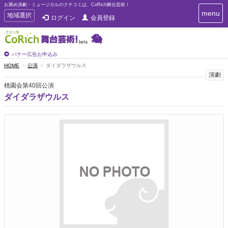
お薦め演劇・ミュージカルのクチコミは、CoRich舞台芸術！
T
menu
T
地域選択
ログイン
会員登録
o
o
g
g
g
g
l
l
バナー広告お申込み
e
e
HOME
公演
ダイダラザウルス
n
n
演劇
a
a
v
桃園会第40回公演
i
v
ダイダラザウルス
g
i
a
g
t
a
i
t
o
n
i
o
n