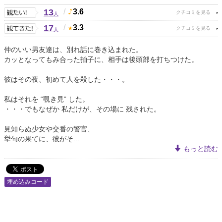
13
/
3.6
人
17
/
3.3
人
仲のいい男友達は、別れ話に巻き込まれた。
カッとなってもみ合った拍子に、相手は後頭部を打ちつけた。
彼はその夜、初めて人を殺した・・・。
私はそれを “覗き見” した。
・・・でもなぜか 私だけが、その場に 残された。
見知らぬ少女や交番の警官、
挙句の果てに、彼がそ...
もっと読む
埋め込みコード