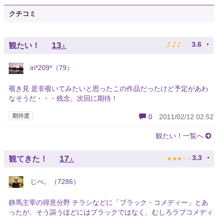
クチコミ
♪
♪
♪
♪
♪
13
3.6
観たい！
人
iri*209*（79）
覗き見 是非覗いてみたいと思ったこの作品だったけど予定があわ
なそうだ・・・残念。次回に期待！
期待度
0
2011/02/12 02:52
観たい！一覧へ
★
★
★
★
★
17
3.3
観てきた！
人
じべ。（7286）
静馬主宰の得意分野 チラシなどに「ブラック・コメディー」とあ
ったが、そう謳うほどにはブラックではなく、むしろラブコメディ