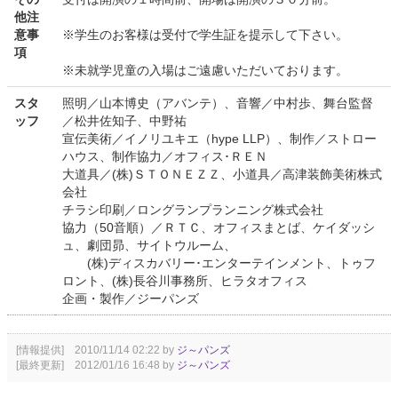
他注
意事
※学生のお客様は受付で学生証を提示して下さい。
項
※未就学児童の入場はご遠慮いただいております。
スタ
照明／山本博史（アバンテ）、音響／中村歩、舞台監督
ッフ
／松井佐知子、中野祐
宣伝美術／イノリユキエ（hype LLP）、制作／ストロー
ハウス、制作協力／オフィス･ＲＥＮ
大道具／(株)ＳＴＯＮＥＺＺ、小道具／高津装飾美術株式
会社
チラシ印刷／ロングランプランニング株式会社
協力（50音順）／ＲＴＣ、オフィスまとば、ケイダッシ
ュ、劇団昴、サイトウルーム、
(株)ディスカバリー･エンターテインメント、トゥフ
ロント、(株)長谷川事務所、ヒラタオフィス
企画・製作／ジーパンズ
[情報提供] 2010/11/14 02:22 by
ジ～パンズ
[最終更新] 2012/01/16 16:48 by
ジ～パンズ