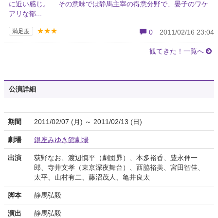
に近い感じ。 その意味では静馬主宰の得意分野で、晏子のワケ
アリな部...
★★★
満足度
0
2011/02/16 23:04
観てきた！一覧へ
公演詳細
期間
2011/02/07 (月) ～ 2011/02/13 (日)
劇場
銀座みゆき館劇場
出演
荻野なお、渡辺慎平（劇団昴）、本多裕香、豊永伸一
郎、寺井文孝（東京深夜舞台）、西脇裕美、宮田智佳、
太平、山村有二、藤沼茂人、亀井良太
脚本
静馬弘毅
演出
静馬弘毅