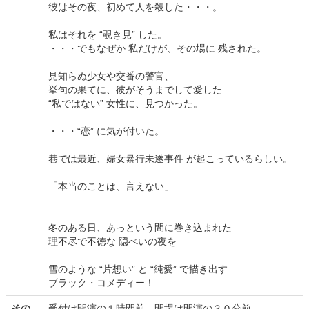
彼はその夜、初めて人を殺した・・・。
私はそれを “覗き見” した。
・・・でもなぜか 私だけが、その場に 残された。
見知らぬ少女や交番の警官、
挙句の果てに、彼がそうまでして愛した
“私ではない” 女性に、見つかった。
・・・“恋” に気が付いた。
巷では最近、婦女暴行未遂事件 が起こっているらしい。
「本当のことは、言えない」
冬のある日、あっという間に巻き込まれた
理不尽で不徳な 隠ぺいの夜を
雪のような “片想い” と “純愛” で描き出す
ブラック・コメディー！
その
受付は開演の１時間前、開場は開演の３０分前。