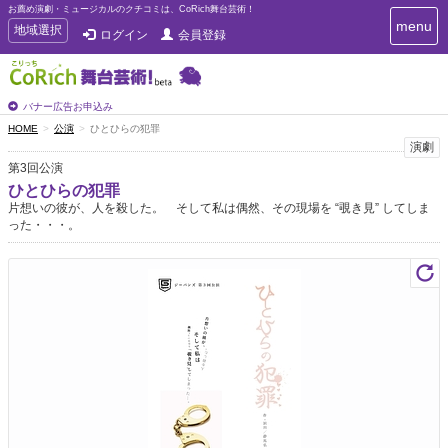
お薦め演劇・ミュージカルのクチコミは、CoRich舞台芸術！
T
menu
T
地域選択
ログイン
会員登録
o
o
g
g
g
g
l
l
バナー広告お申込み
e
e
HOME
公演
ひとひらの犯罪
n
n
演劇
a
a
v
第3回公演
i
v
ひとひらの犯罪
g
i
片想いの彼が、人を殺した。 そして私は偶然、その現場を “覗き見” してしま
a
g
った・・・。
t
a
i
t
o
n
i
o
n