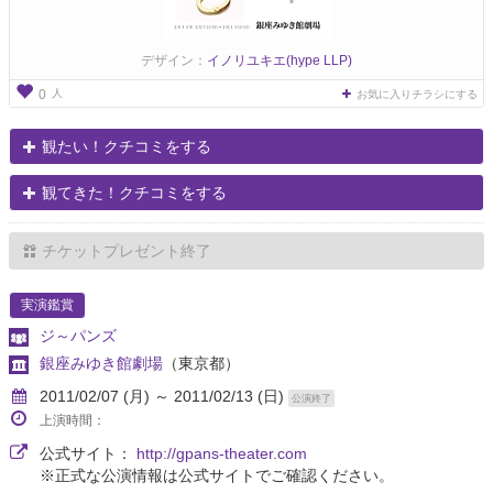
デザイン：
イノリユキエ(hype LLP)
人
0
お気に入りチラシにする
観たい！クチコミをする
観てきた！クチコミをする
チケットプレゼント終了
実演鑑賞
ジ～パンズ
銀座みゆき館劇場
（東京都）
2011/02/07 (月) ～ 2011/02/13 (日)
公演終了
上演時間：
公式サイト：
http://gpans-theater.com
※正式な公演情報は公式サイトでご確認ください。