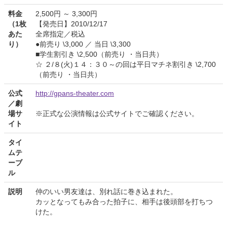
料金
2,500円 ～ 3,300円
（1枚
【発売日】2010/12/17
あた
全席指定／税込
り）
●前売り \3,000 ／ 当日 \3,300
■学生割引き \2,500（前売り ・当日共）
☆ ２/８(火)１４：３０～の回は平日マチネ割引き \2,700
（前売り ・当日共）
公式
http://gpans-theater.com
／劇
場サ
※正式な公演情報は公式サイトでご確認ください。
イト
タイ
ムテ
ーブ
ル
説明
仲のいい男友達は、別れ話に巻き込まれた。
カッとなってもみ合った拍子に、相手は後頭部を打ちつ
けた。