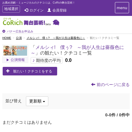
お薦め演劇・ミュージカルのクチコミは、CoRich舞台芸術！
T
menu
T
地域選択
ログイン
会員登録
o
o
g
g
g
g
l
l
バナー広告お申込み
e
e
HOME
公演
メルシィ! 僕ぅ? ～我が人生は薔薇色に～
観たい！クチコミ一覧
n
n
a
「
メルシィ! 僕ぅ? ～我が人生は薔薇色に
a
v
～
」の観たい！クチコミ一覧
i
v
g
公演情報
♪
0.0
i
期待度の平均
a
g
t
観たい！クチコミをする
a
i
t
o
n
i
前のページに戻る
o
n
並び替え
更新順
0-0件 / 0件中
まだクチコミはありません