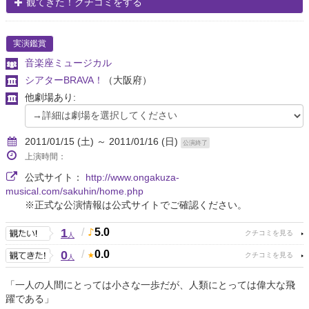
観てきた！クチコミをする
実演鑑賞
音楽座ミュージカル
シアターBRAVA！
（大阪府）
他劇場あり:
2011/01/15 (土) ～ 2011/01/16 (日)
公演終了
上演時間：
公式サイト：
http://www.ongakuza-
musical.com/sakuhin/home.php
※正式な公演情報は公式サイトでご確認ください。
1
/
5.0
人
0
/
0.0
人
「一人の人間にとっては小さな一歩だが、人類にとっては偉大な飛
躍である」