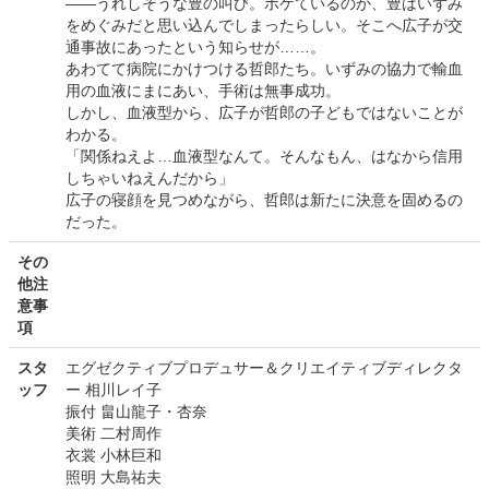
――うれしそうな豊の叫び。ボケているのか、豊はいずみ
をめぐみだと思い込んでしまったらしい。そこへ広子が交
通事故にあったという知らせが……。
あわてて病院にかけつける哲郎たち。いずみの協力で輸血
用の血液にまにあい、手術は無事成功。
しかし、血液型から、広子が哲郎の子どもではないことが
わかる。
「関係ねえよ…血液型なんて。そんなもん、はなから信用
しちゃいねえんだから」
広子の寝顔を見つめながら、哲郎は新たに決意を固めるの
だった。
その
他注
意事
項
スタ
エグゼクティブプロデュサー＆クリエイティブディレクタ
ッフ
ー 相川レイ子
振付 畠山龍子・杏奈
美術 二村周作
衣裳 小林巨和
照明 大島祐夫