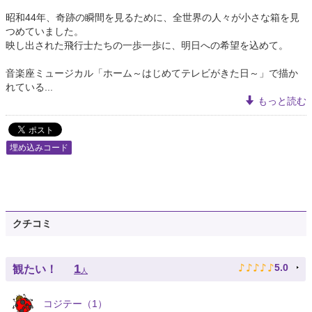
昭和44年、奇跡の瞬間を見るために、全世界の人々が小さな箱を見
つめていました。
映し出された飛行士たちの一歩一歩に、明日への希望を込めて。
音楽座ミュージカル「ホーム～はじめてテレビがきた日～」で描か
れている...
もっと読む
埋め込みコード
クチコミ
♪
♪
♪
♪
♪
1
5.0
観たい！
人
コジテー（1）