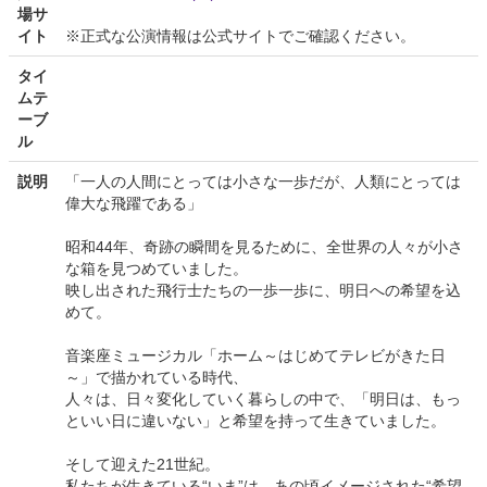
場サ
イト
※正式な公演情報は公式サイトでご確認ください。
タイ
ムテ
ーブ
ル
説明
「一人の人間にとっては小さな一歩だが、人類にとっては
偉大な飛躍である」
昭和44年、奇跡の瞬間を見るために、全世界の人々が小さ
な箱を見つめていました。
映し出された飛行士たちの一歩一歩に、明日への希望を込
めて。
音楽座ミュージカル「ホーム～はじめてテレビがきた日
～」で描かれている時代、
人々は、日々変化していく暮らしの中で、「明日は、もっ
といい日に違いない」と希望を持って生きていました。
そして迎えた21世紀。
私たちが生きている“いま”は、あの頃イメージされた“希望