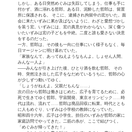
しかし、ある日突然めぐみは失踪してしまう。仕事も手に
付かず、酒に溺れる哲郎。ある日、泥酔した哲郎は、留置
所に保護される。 そこに、逮捕され拘留中の宏がいた。面
会に来たいずみに累が及ばないように、わざと愛想づかし
を装う宏。いずみには、宏の真意がわからない。深く傷つ
いたいずみは宏の子どもを中絶。二度と誰も愛さない決意
をするのだった。
一方、哲郎は、その後も一向に仕事にいく様子もなく、毎
日マージャンに明け暮れていた。
「家族なんて、あってねえようなもんよ。しょせん人間、
みんな一人よ」
――みんなが引き上げた後、ひとり酒を飲む哲郎。 その
時、突然泣き出した広子をなだめているうちに、哲郎の心
が少しずつ動いてゆく。
「しょうがねえよ。父親だもんな……」
次の日から哲郎は働きはじめた。広子を育てるために、必
死で生きてゆく哲郎。宇宙開発、東京オリンピック……時
代は流れ、流れて……哲郎は廃品回収に転業。時代ととも
に人もめぐり、いずみは小学校の教師になっていた。
昭和四十六年、広子は小学生。担任のいずみが哲郎の家に
家庭訪問でやってきた。二筋の糸が、ここで結びつく。
「めぐみが帰ってきた！」