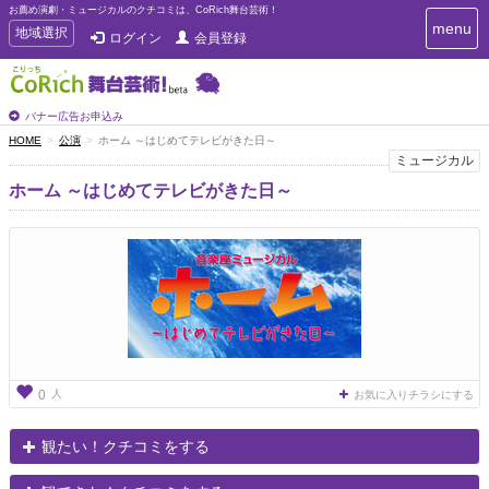
お薦め演劇・ミュージカルのクチコミは、CoRich舞台芸術！
T
menu
T
地域選択
ログイン
会員登録
o
o
g
g
g
g
l
l
バナー広告お申込み
e
e
HOME
公演
ホーム ～はじめてテレビがきた日～
n
n
ミュージカル
a
a
v
ホーム ～はじめてテレビがきた日～
i
v
g
i
a
g
t
a
i
t
o
n
i
o
n
人
0
お気に入りチラシにする
観たい！クチコミをする