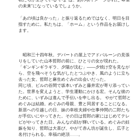
の未来”になっているでしょうか。
「あの頃は良かった」と振り返るためではなく、明日を目
指すために。私たちは、「ホーム」という作品をお届けし
ます。
昭和三十四年秋。デパートの屋上でアドバルーンの見張
りをしていた山本哲郎の前に、ひとりの女が現れた。
「ギンギンギラギラ、夕陽が沈む」――夕焼け空を見なが
ら、空を飛べそうな気がしたとつぶやき、風のように立ち
去った女。哲郎と麻生めぐみの出会いだった。
同じ頃、ビルの谷間で坂本いずみと藤井宏が寄り添ってい
た。世界を変えようと、学生運動にかける宏。そんな彼の
ために、いずみは進んで手伝いを申し出る。 やがて哲郎と
めぐみは結婚。めぐみの母親、豊と同居することになる。
新居への引越しの日、妹の幸枝夫婦や仕事仲間の二郎たち
が手伝いにやってきた。その日は哲郎の家にはじめてテレ
ビがやってきた日。みんなの顔が輝いている。めぐみの妊
娠を知り、哲郎は大喜び。やがて赤ん坊が誕生し、広子と
名付けられる。幸福の絶頂……。