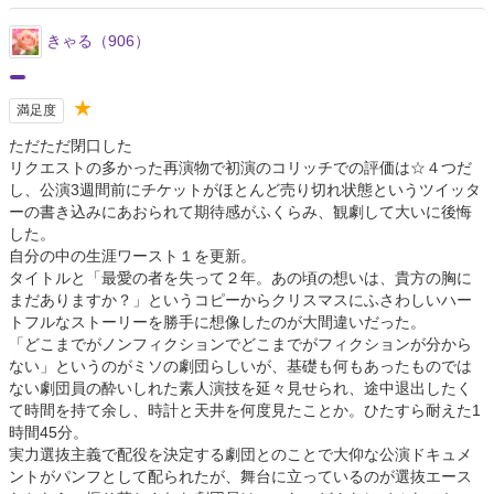
きゃる（906）
★
満足度
ただただ閉口した
リクエストの多かった再演物で初演のコリッチでの評価は☆４つだ
し、公演3週間前にチケットがほとんど売り切れ状態というツイッタ
ーの書き込みにあおられて期待感がふくらみ、観劇して大いに後悔
した。
自分の中の生涯ワースト１を更新。
タイトルと「最愛の者を失って２年。あの頃の想いは、貴方の胸に
まだありますか？」というコピーからクリスマスにふさわしいハー
トフルなストーリーを勝手に想像したのが大間違いだった。
「どこまでがノンフィクションでどこまでがフィクションが分から
ない」というのがミソの劇団らしいが、基礎も何もあったものでは
ない劇団員の酔いしれた素人演技を延々見せられ、途中退出したく
て時間を持て余し、時計と天井を何度見たことか。ひたすら耐えた1
時間45分。
実力選抜主義で配役を決定する劇団とのことで大仰な公演ドキュメ
ントがパンフとして配られたが、舞台に立っているのが選抜エース