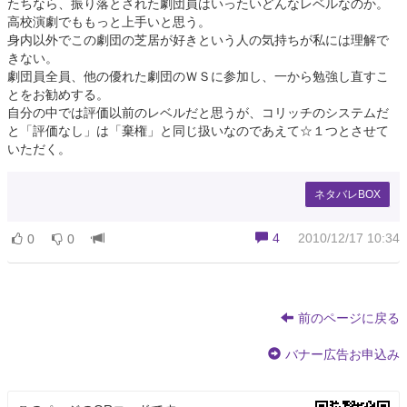
たちなら、振り落とされた劇団員はいったいどんなレベルなのか。
高校演劇でももっと上手いと思う。
身内以外でこの劇団の芝居が好きという人の気持ちが私には理解で
きない。
劇団員全員、他の優れた劇団のＷＳに参加し、一から勉強し直すこ
とをお勧めする。
自分の中では評価以前のレベルだと思うが、コリッチのシステムだ
と「評価なし」は「棄権」と同じ扱いなのであえて☆１つとさせて
いただく。
ネタバレBOX
4
2010/12/17 10:34
0
0
前のページに戻る
バナー広告お申込み