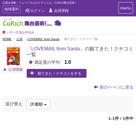
お薦め演劇・ミュージカルのクチコミは、CoRich舞台芸術！
T
menu
T
地域選択
ログイン
会員登録
o
o
g
g
g
g
l
l
バナー広告お申込み
e
e
HOME
公演
LOVEMAIL from Santa
観てきた！クチコミ一覧
n
n
a
「
LOVEMAIL from Santa
」の観てきた！クチコミ
a
v
一覧
i
v
g
★
1.0
i
満足度の平均
a
g
公演情報
t
観てきた！クチコミをする
a
i
t
o
n
i
前のページに戻る
o
n
並び替え
評価順
1-1件 / 1件中