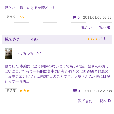
観たい！ 観にいけるか際どい！
♪♪♪
期待度
0
2011/01/08 05:35
観たい！一覧へ
★
★
★
★
★
49
4.3
観てきた！
人
うっちっち（57）
観ました 本編には全く関係のないどうでもいい話。堀さんのおっ
ぱいに目が行って一時的に集中力が削がれたのは国道58号戦線の
「反重力エンピツ」以来3度目のことです。大塚さんのお腹に目が
行って一時的...
★★★
満足度
0
2011/06/12 21:38
観てきた！一覧へ