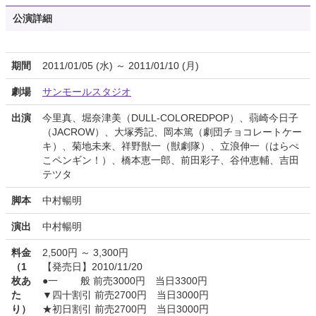
公演詳細
期間
2011/01/05 (水) ～ 2011/01/10 (月)
劇場
サンモールスタジオ
出演
今里真、堀奈津美（DULL-COLOREDPOP）、蒻崎今日子
（JACROW）、大塚秀記、岡本篤（劇団チョコレートケー
キ）、菊地未来、祥野獣一（獣劇隊）、立浪伸一（はらぺ
こペンギン！）、橋本恵一郎、前田彩子、谷仲恵輔、吉田
テツタ
脚本
中村暢明
演出
中村暢明
料金
2,500円 ～ 3,300円
（1
【発売日】2010/11/20
枚あ
●一 般 前売3000円 当日3300円
た
▼四十割引 前売2700円 当日3000円
り）
★初日割引 前売2700円 当日3000円