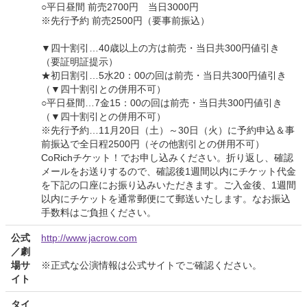
○平日昼間 前売2700円 当日3000円
※先行予約 前売2500円（要事前振込）
▼四十割引…40歳以上の方は前売・当日共300円値引き
（要証明証提示）
★初日割引…5水20：00の回は前売・当日共300円値引き
（▼四十割引との併用不可）
○平日昼間…7金15：00の回は前売・当日共300円値引き
（▼四十割引との併用不可）
※先行予約…11月20日（土）～30日（火）に予約申込＆事
前振込で全日程2500円（その他割引との併用不可）
CoRichチケット！でお申し込みください。折り返し、確認
メールをお送りするので、確認後1週間以内にチケット代金
を下記の口座にお振り込みいただきます。ご入金後、1週間
以内にチケットを通常郵便にて郵送いたします。なお振込
手数料はご負担ください。
公式
http://www.jacrow.com
／劇
場サ
※正式な公演情報は公式サイトでご確認ください。
イト
タイ