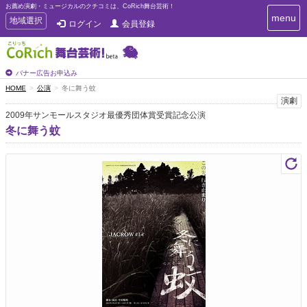
お薦め演劇・ミュージカルのクチコミは、CoRich舞台芸術！
T
menu
T
地域選択
ログイン
会員登録
o
o
g
g
g
g
l
l
バナー広告お申込み
e
e
HOME
公演
冬に舞う蚊
n
n
演劇
a
a
v
2009年サンモールスタジオ最優秀団体賞受賞記念公演
i
v
冬に舞う蚊
g
i
a
g
t
a
i
t
o
n
i
o
n