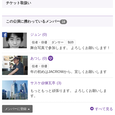
チケット取扱い
この公演に携わっているメンバー
18
ジュン
(0)
役者・俳優
ダンサー
制作
舞台写真で参加します。 よろしくお願いします！
あつし
(0)
役者・俳優
年の初めはJACROWから。宜しくお願いします
サスケ@煉瓦亭
(3)
もっともっと頑張ります。 よろしくお願いしま
す。
すべて見る
メンバーに登録