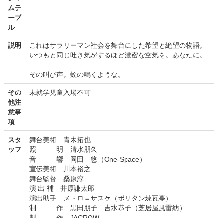
ムテ
ーブ
ル
説明
これはサラリーマン社会を舞台にした希望と絶望の物語。
いつもと同じ吐き気がするほど濃密な空気を。あなたに。
その叫び声。蚊の鳴くような。
その
未就学児童入場不可
他注
意事
項
スタ
舞台美術 青木拓也
ッフ
照 明 清水朋久
音 響 岡田 悠（One-Space）
宣伝美術 川本裕之
舞台監督 桑原淳
演 出 補 井原謙太郎
演出助手 メトロ＝サスケ（ポリタン煉瓦亭）
制 作 黒田朋子 吉水恭子（芝居屋風雷紡）
製 作 JACROW