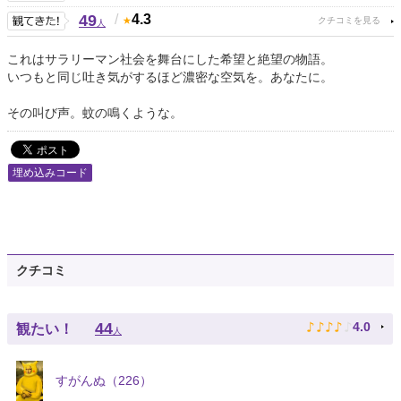
49
/
4.3
人
これはサラリーマン社会を舞台にした希望と絶望の物語。
いつもと同じ吐き気がするほど濃密な空気を。あなたに。
その叫び声。蚊の鳴くような。
埋め込みコード
クチコミ
♪
♪
♪
♪
♪
44
4.0
観たい！
人
すがんぬ（226）