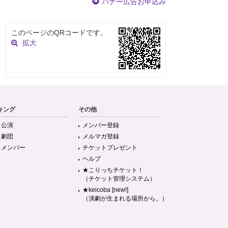
バナー広告お申込み
このページのQRコードです。
拡大
キング
その他
目公演
メンバー登録
目劇団
メルマガ登録
目メンバー
チケットプレゼント
ヘルプ
★こりっちチケット！
（チケット管理システム）
★keicoba [new!]
（演劇が生まれる場所から。）