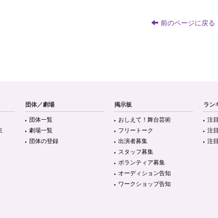
前のページに戻る
団体／劇場
掲示板
ラン
団体一覧
おしえて！舞台芸術
注
ミ
劇場一覧
フリートーク
注
団体の登録
出演者募集
注
スタッフ募集
ボランティア募集
オーディション告知
ワークショップ告知