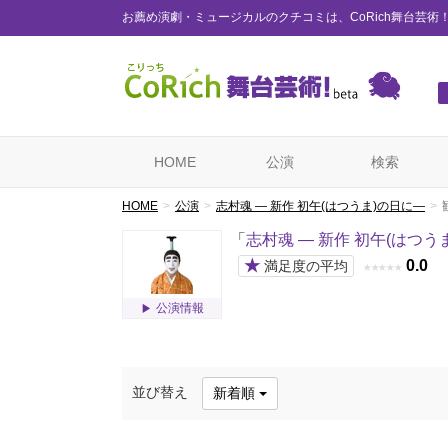
お薦め演劇・ミュージカルのクチコミは、CoRich舞台芸術
HOME
公演
検索
HOME
公演
志村魂 — 新作 初午(はつうま)の日に—
「
志村魂 — 新作 初午(はつう
★
0.0
満足度の平均
★
★
★
★
★
公演情報
並び替え
新着順