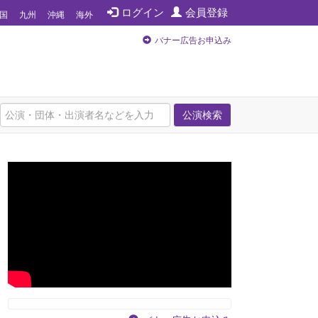
ログイン
会員登録
国
九州
沖縄
海外
バナー広告お申込み
公演検索