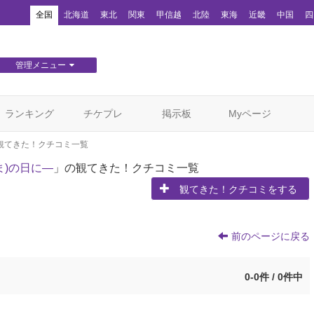
！
全国
北海道
東北
関東
甲信越
北陸
東海
近畿
中国
四
管理メニュー
団体WEBサイト管理
顧客管理
ランキング
チケプレ
掲示板
Myページ
観てきた！クチコミ一覧
ま)の日に—
」の観てきた！クチコミ一覧
観てきた！クチコミをする
前のページに戻る
0-0件 / 0件中