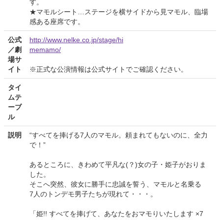
す。
★マモルシート…ステージを横サイドから見マモル、臨場
感ある座席です。
公式
http://www.nelke.co.jp/stage/hi
／劇
memamo/
場サ
イト
※正式な公演情報は公式サイトでご確認ください。
タイ
ムテ
ーブ
ル
説明
“すべてを捧げる7人のマモル。頼まれてもないのに、全力
で！”
あるところに、きわめて平凡な(？)女の子・姫子がおりま
した。
そこへ突然、彼女に勝手に忠誠を誓う、マモルと名乗る
7人のトンデモ男子たちが現れて・・・。
「姫!! すべてを捧げて、あなたをおマモりいたします ×7