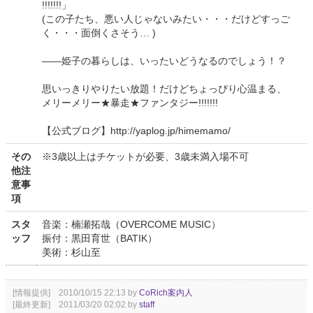
!!!!!!!」
(この子たち、悪い人じゃないみたい・・・だけどすっご
く・・・面倒くさそう… )
――姫子の暮らしは、いったいどうなるのでしょう！？
思いっきりやりたい放題！だけどちょっぴり心温まる、
メリーメリー★暴走★ファンタジー!!!!!!!
【公式ブログ】http://yaplog.jp/himemamo/
その
※3歳以上はチケットが必要、3歳未満入場不可
他注
意事
項
スタ
音楽：楠瀬拓哉（OVERCOME MUSIC）
ッフ
振付：黒田育世（BATIK）
美術：杉山至
[情報提供] 2010/10/15 22:13 by
CoRich案内人
[最終更新] 2011/03/20 02:02 by
staff