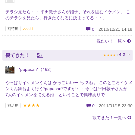
チラシ見たら・・ 平田敦子さんが姫子、それを囲むイケメン。 こ
のチラシを見たら、行きたくなるに決まってる・・。
♪♪♪♪♪
期待度
0
2010/12/21 14:18
観たい！一覧へ
★
★
★
★
★
5
4.2
観てきた！
人
*papasan*（462）
やっぱりイケメンくんは かっこいいー!!ッスね。 このところイケメ
ンくん舞台よく行く*papasan*ですが・・ 今回は平田敦子さんが
7人のイケメンを従える姫 ということで興味ありで...
★★★★
満足度
0
2011/01/15 23:30
観てきた！一覧へ