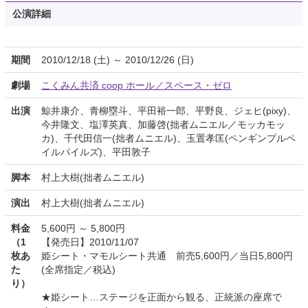
公演詳細
期間
2010/12/18 (土) ～ 2010/12/26 (日)
劇場
こくみん共済 coop ホール／スペース・ゼロ
出演
鯨井康介、青柳塁斗、平田裕一郎、平野良、ジェヒ(pixy)、
今井隆文、塩澤英真、加藤啓(拙者ムニエル／モッカモッ
カ)、千代田信一(拙者ムニエル)、玉置孝匡(ペンギンプルペ
イルパイルズ)、平田敦子
脚本
村上大樹(拙者ムニエル)
演出
村上大樹(拙者ムニエル)
料金
5,600円 ～ 5,800円
（1
【発売日】2010/11/07
枚あ
姫シート・マモルシート共通 前売5,600円／当日5,800円
た
(全席指定／税込)
り）
★姫シート…ステージを正面から観る、正統派の座席で