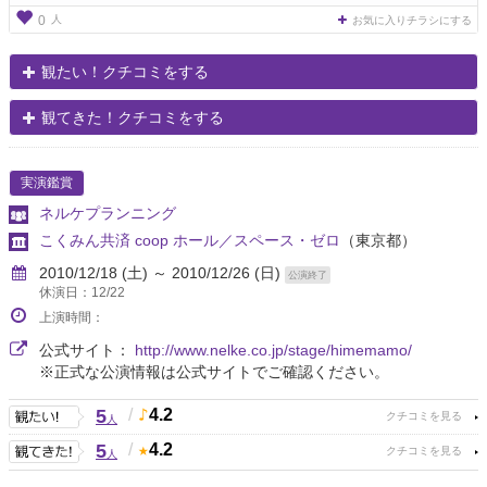
人
0
お気に入りチラシにする
観たい！クチコミをする
観てきた！クチコミをする
実演鑑賞
ネルケプランニング
こくみん共済 coop ホール／スペース・ゼロ
（東京都）
2010/12/18 (土) ～ 2010/12/26 (日)
公演終了
休演日：12/22
上演時間：
公式サイト：
http://www.nelke.co.jp/stage/himemamo/
※正式な公演情報は公式サイトでご確認ください。
5
/
4.2
人
5
/
4.2
人