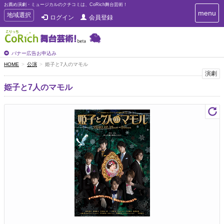
お薦め演劇・ミュージカルのクチコミは、CoRich舞台芸術！
T
menu
T
地域選択
ログイン
会員登録
o
o
g
g
g
g
l
l
バナー広告お申込み
e
e
HOME
公演
姫子と7人のマモル
n
n
演劇
a
a
v
姫子と7人のマモル
i
v
g
i
a
g
t
a
i
t
o
n
i
o
n