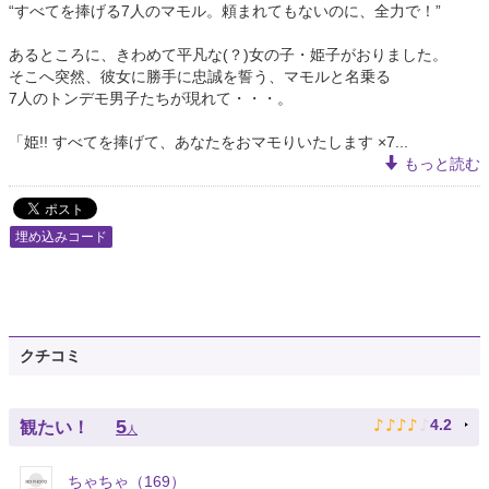
“すべてを捧げる7人のマモル。頼まれてもないのに、全力で！”
あるところに、きわめて平凡な(？)女の子・姫子がおりました。
そこへ突然、彼女に勝手に忠誠を誓う、マモルと名乗る
7人のトンデモ男子たちが現れて・・・。
「姫!! すべてを捧げて、あなたをおマモりいたします ×7...
もっと読む
埋め込みコード
クチコミ
♪
♪
♪
♪
♪
5
4.2
観たい！
人
ちゃちゃ（169）