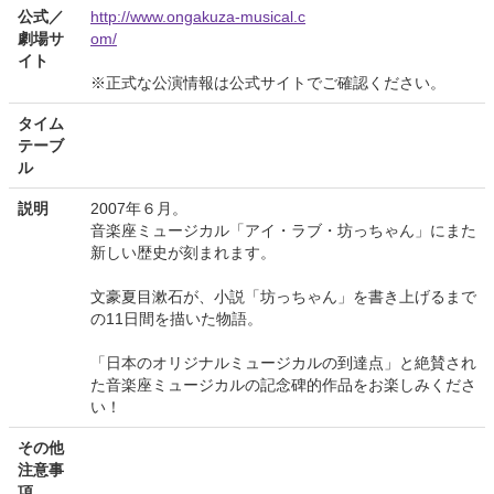
公式／
http://www.ongakuza-musical.c
劇場サ
om/
イト
※正式な公演情報は公式サイトでご確認ください。
タイム
テーブ
ル
説明
2007年６月。
音楽座ミュージカル「アイ・ラブ・坊っちゃん」にまた
新しい歴史が刻まれます。
文豪夏目漱石が、小説「坊っちゃん」を書き上げるまで
の11日間を描いた物語。
「日本のオリジナルミュージカルの到達点」と絶賛され
た音楽座ミュージカルの記念碑的作品をお楽しみくださ
い！
その他
注意事
項