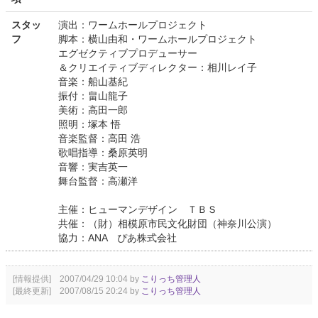
スタッ
演出：ワームホールプロジェクト
フ
脚本：横山由和・ワームホールプロジェクト
エグゼクティブプロデューサー
＆クリエイティブディレクター：相川レイ子
音楽：船山基紀
振付：畠山龍子
美術：高田一郎
照明：塚本 悟
音楽監督：高田 浩
歌唱指導：桑原英明
音響：実吉英一
舞台監督：高瀬洋
主催：ヒューマンデザイン ＴＢＳ
共催：（財）相模原市民文化財団（神奈川公演）
協力：ANA ぴあ株式会社
[情報提供] 2007/04/29 10:04 by
こりっち管理人
[最終更新] 2007/08/15 20:24 by
こりっち管理人