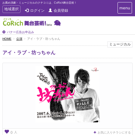
お薦め演劇・ミュージカルのクチコミは、CoRich舞台芸術！
T
menu
T
地域選択
ログイン
会員登録
o
o
g
g
g
g
l
l
バナー広告お申込み
e
e
HOME
公演
アイ・ラブ・坊っちゃん
n
n
ミュージカル
a
a
v
アイ・ラブ・坊っちゃん
i
v
g
i
a
g
t
a
i
t
o
n
i
o
n
人
0
お気に入りチラシにする