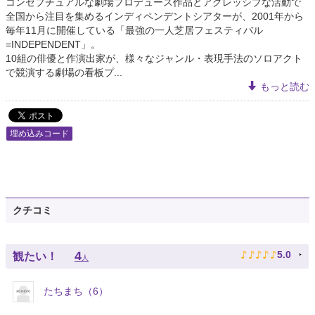
コンセプチュアルな劇場プロデュース作品とアグレッシブな活動で
全国から注目を集めるインディペンデントシアターが、2001年から
毎年11月に開催している「最強の一人芝居フェスティバル
=INDEPENDENT」。
10組の俳優と作演出家が、様々なジャンル・表現手法のソロアクト
で競演する劇場の看板プ...
もっと読む
埋め込みコード
クチコミ
♪
♪
♪
♪
♪
4
5.0
観たい！
人
たちまち（6）