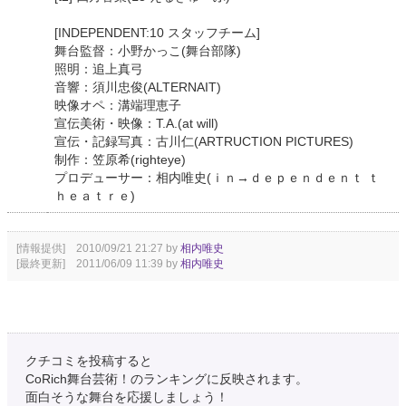
[INDEPENDENT:10 スタッフチーム]
舞台監督：小野かっこ(舞台部隊)
照明：追上真弓
音響：須川忠俊(ALTERNAIT)
映像オペ：溝端理恵子
宣伝美術・映像：T.A.(at will)
宣伝・記録写真：古川仁(ARTRUCTION PICTURES)
制作：笠原希(righteye)
プロデューサー：相内唯史(ｉｎ→ｄｅｐｅｎｄｅｎｔ ｔ
ｈｅａｔｒｅ)
[情報提供] 2010/09/21 21:27 by
相内唯史
[最終更新] 2011/06/09 11:39 by
相内唯史
クチコミを投稿すると
CoRich舞台芸術！のランキングに反映されます。
面白そうな舞台を応援しましょう！