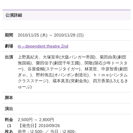
公演詳細
期間
2010/11/25 (木) ～ 2010/11/28 (日)
劇場
in→dependent theatre 2nd
出演
上野真紀夫、大塚宣幸(大阪バンガー帝国)、菊田由美(劇団
無国籍)、榮田佳子(劇団千年王國)、関敬(隕石少年トースタ
ー)、谷屋俊輔(ステージタイガー)、林英世、中原智香(劇団
ぎゃ。)、野村侑志(オパンポン創造社)、ｈｉｍｅ(バンタム
クラスステージ)、蔵本真見(突劇金魚)、四方香菜(L3えるき
ゅーぶ)
脚本
演出
料金
2,500円 ～ 2,800円
（1
【発売日】2010/09/26
枚あ
前売：\2,500- ／ 当日：\2,800-