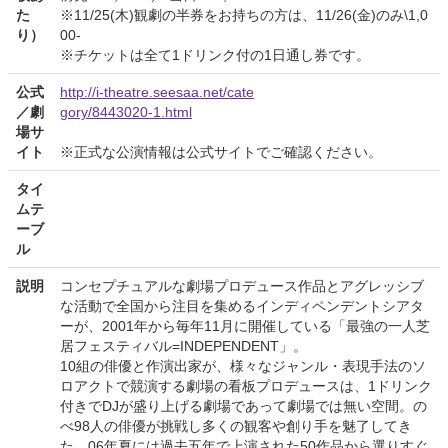
た
※11/25(木)観劇の半券をお持ちの方は、11/26(金)のみ\1,0
り）
00-
※チケットは全て1ドリンク付の1日通し券です。
公式
http://i-theatre.seesaa.net/cate
／劇
gory/8443020-1.html
場サ
イト
※正式な公演情報は公式サイトでご確認ください。
タイ
ムテ
ーブ
ル
説明
コンセプチュアルな劇場プロデュース作品とアグレッシブ
な活動で全国から注目を集めるインディペンデントシアタ
ーが、2001年から毎年11月に開催している「最強の一人芝
居フェスティバル=INDEPENDENT」。
10組の俳優と作演出家が、様々なジャンル・表現手法のソ
ロアクトで競演する劇場の看板プロデュースは、1ドリンク
付きでDJが盛り上げる劇場であって劇場では無い空間。の
べ98人の俳優が挑戦し多くの観客や創り手を魅了してき
た。06年夏には過去五年で上演された50作品から選りすぐ