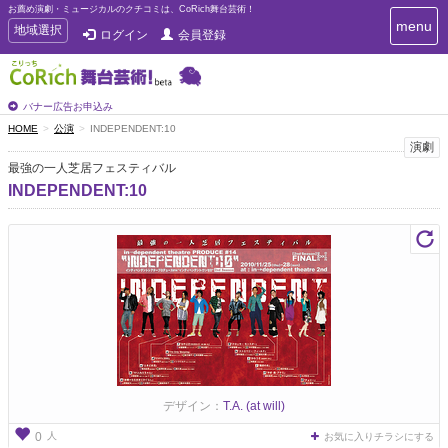
お薦め演劇・ミュージカルのクチコミは、CoRich舞台芸術！
T
menu
T
地域選択
ログイン
会員登録
o
o
g
g
g
g
l
l
バナー広告お申込み
e
e
HOME
公演
INDEPENDENT:10
n
n
演劇
a
a
v
最強の一人芝居フェスティバル
i
v
INDEPENDENT:10
g
i
a
g
t
a
i
t
o
n
i
o
n
デザイン：
T.A. (at will)
人
0
お気に入りチラシにする