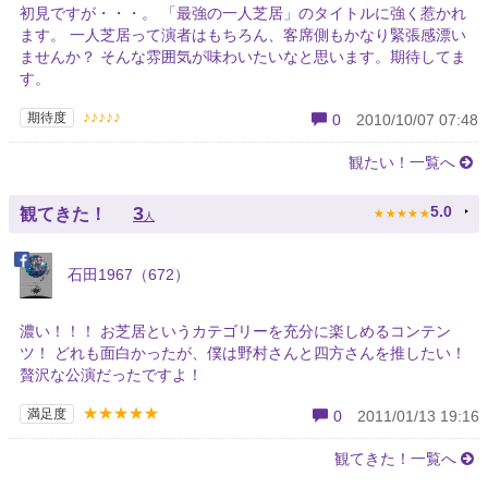
初見ですが・・・。 「最強の一人芝居」のタイトルに強く惹かれ
ます。 一人芝居って演者はもちろん、客席側もかなり緊張感漂い
ませんか？ そんな雰囲気が味わいたいなと思います。期待してま
す。
♪♪♪♪♪
期待度
0
2010/10/07 07:48
観たい！一覧へ
★
★
★
★
★
3
5.0
観てきた！
人
石田1967（672）
濃い！！！ お芝居というカテゴリーを充分に楽しめるコンテン
ツ！ どれも面白かったが、僕は野村さんと四方さんを推したい！
贅沢な公演だったですよ！
★★★★★
満足度
0
2011/01/13 19:16
観てきた！一覧へ