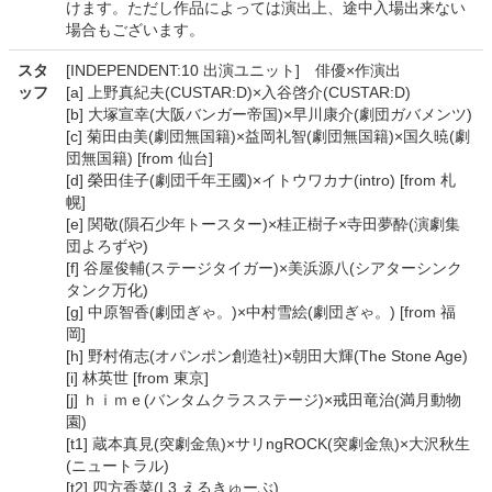
けます。ただし作品によっては演出上、途中入場出来ない
場合もございます。
スタ
[INDEPENDENT:10 出演ユニット] 俳優×作演出
ッフ
[a] 上野真紀夫(CUSTAR:D)×入谷啓介(CUSTAR:D)
[b] 大塚宣幸(大阪バンガー帝国)×早川康介(劇団ガバメンツ)
[c] 菊田由美(劇団無国籍)×益岡礼智(劇団無国籍)×国久暁(劇
団無国籍) [from 仙台]
[d] 榮田佳子(劇団千年王國)×イトウワカナ(intro) [from 札
幌]
[e] 関敬(隕石少年トースター)×桂正樹子×寺田夢酔(演劇集
団よろずや)
[f] 谷屋俊輔(ステージタイガー)×美浜源八(シアターシンク
タンク万化)
[g] 中原智香(劇団ぎゃ。)×中村雪絵(劇団ぎゃ。) [from 福
岡]
[h] 野村侑志(オパンポン創造社)×朝田大輝(The Stone Age)
[i] 林英世 [from 東京]
[j] ｈｉｍｅ(バンタムクラスステージ)×戒田竜治(満月動物
園)
[t1] 蔵本真見(突劇金魚)×サリngROCK(突劇金魚)×大沢秋生
(ニュートラル)
[t2] 四方香菜(L3 えるきゅーぶ)