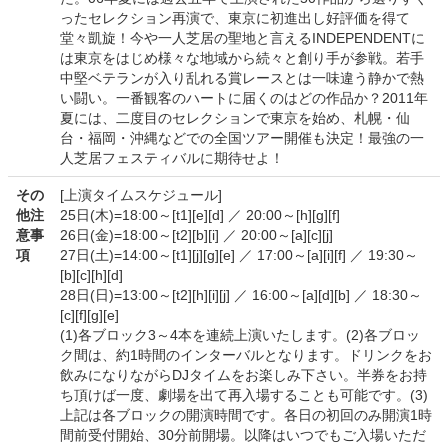
ったセレクション再演で、東京に初進出し好評価を得て
堂々凱旋！今や一人芝居の聖地と言えるINDEPENDENTに
は東京をはじめ様々な地域から続々と創り手が参戦。若手
中堅ベテランが入り乱れる賞レースとは一味違う静かで熱
い闘い。一番観客のハートに届くのはどの作品か？2011年
夏には、二度目のセレクションで東京を始め、札幌・仙
台・福岡・沖縄などでの全国ツアー開催も決定！最強の一
人芝居フェスティバルに期待せよ！
その
[上演タイムスケジュール]
他注
25日(木)=18:00～[t1][e][d] ／ 20:00～[h][g][f]
意事
26日(金)=18:00～[t2][b][i] ／ 20:00～[a][c][j]
項
27日(土)=14:00～[t1][j][g][e] ／ 17:00～[a][i][f] ／ 19:30～
[b][c][h][d]
28日(日)=13:00～[t2][h][i][j] ／ 16:00～[a][d][b] ／ 18:30～
[c][f][g][e]
(1)各ブロック3～4本を連続上演いたします。(2)各ブロッ
ク間は、約1時間のインターバルとなります。ドリンクをお
飲みになりながらDJタイムをお楽しみ下さい。半券をお持
ち頂けば一度、劇場を出て再入場することも可能です。(3)
上記は各ブロックの開演時間です。各日の初回のみ開演1時
間前受付開始、30分前開場。以降はいつでもご入場いただ