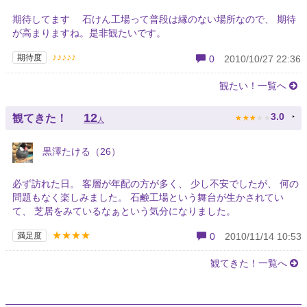
期待してます 石けん工場って普段は縁のない場所なので、 期待
が高まりますね。是非観たいです。
♪♪♪♪♪
期待度
0
2010/10/27 22:36
観たい！一覧へ
★
★
★
★
★
12
3.0
観てきた！
人
黒澤たける（26）
必ず訪れた日。 客層が年配の方が多く、 少し不安でしたが、 何の
問題もなく楽しみました。 石鹸工場という舞台が生かされてい
て、 芝居をみているなぁという気分になりました。
★★★★
満足度
0
2010/11/14 10:53
観てきた！一覧へ