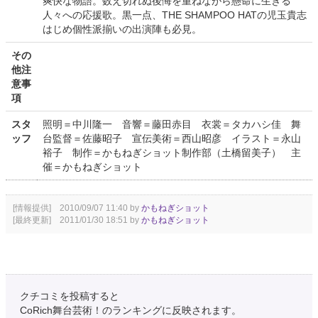
爽快な物語。数え切れぬ後悔を重ねながら懸命に生きる
人々への応援歌。黒一点、THE SHAMPOO HATの児玉貴志
はじめ個性派揃いの出演陣も必見。
その
他注
意事
項
スタ
照明＝中川隆一 音響＝藤田赤目 衣裳＝タカハシ佳 舞
ッフ
台監督＝佐藤昭子 宣伝美術＝西山昭彦 イラスト＝永山
裕子 制作＝かもねぎショット制作部（土橋留美子） 主
催＝かもねぎショット
[情報提供] 2010/09/07 11:40 by
かもねぎショット
[最終更新] 2011/01/30 18:51 by
かもねぎショット
クチコミを投稿すると
CoRich舞台芸術！のランキングに反映されます。