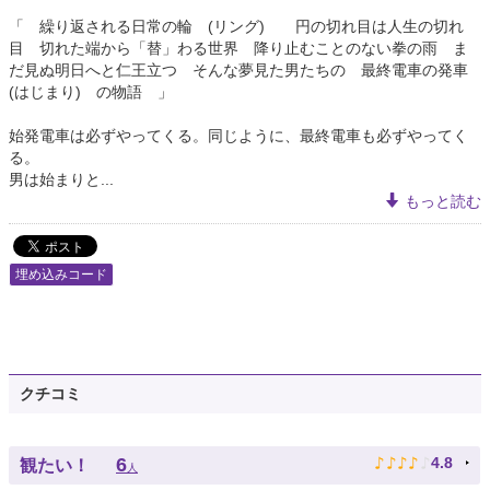
「 繰り返される日常の輪 (リング) 円の切れ目は人生の切れ
目 切れた端から「替」わる世界 降り止むことのない拳の雨 ま
だ見ぬ明日へと仁王立つ そんな夢見た男たちの 最終電車の発車
(はじまり) の物語 」
始発電車は必ずやってくる。同じように、最終電車も必ずやってく
る。
男は始まりと...
もっと読む
埋め込みコード
クチコミ
♪
♪
♪
♪
♪
6
4.8
観たい！
人