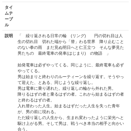
タイ
ムテ
ーブ
ル
説明
「 繰り返される日常の輪 (リング) 円の切れ目は人
生の切れ目 切れた端から「替」わる世界 降り止むこと
のない拳の雨 まだ見ぬ明日へと仁王立つ そんな夢見た
男たちの 最終電車の発車(はじまり) の物語 」
始発電車は必ずやってくる。同じように、最終電車も必ず
やってくる。
男は始まりと終わりのルーティーンを繰り返す。そうやっ
て迎えた、とある、同じような繰り返し。
男は電車に乗り遅れた。繰り返しの輪から外れた男。
降りるはずの者と乗るはずの者。これから始まるはずの者
と終わるはずの者。
入れ替わった人生。始まるはずだった人生を失った青年
が、男の前に現れる。
ただ繰り返しの人生から、生まれ変わったように栄光へと
駆け上がる男。そして男は、戦うべき本当の相手と向かい
合う。