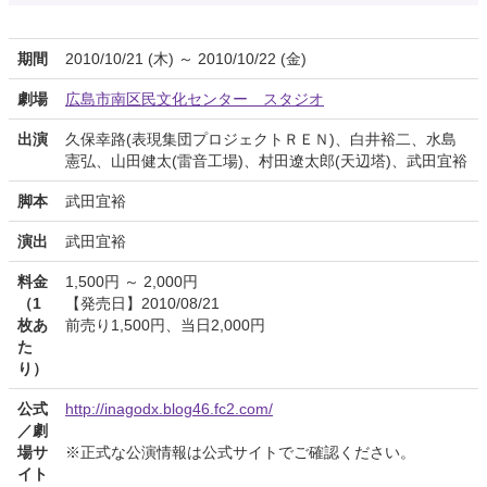
期間
2010/10/21 (木) ～ 2010/10/22 (金)
劇場
広島市南区民文化センター スタジオ
出演
久保幸路(表現集団プロジェクトＲＥＮ)、白井裕二、水島
憲弘、山田健太(雷音工場)、村田遼太郎(天辺塔)、武田宜裕
脚本
武田宜裕
演出
武田宜裕
料金
1,500円 ～ 2,000円
（1
【発売日】2010/08/21
枚あ
前売り1,500円、当日2,000円
た
り）
公式
http://inagodx.blog46.fc2.com/
／劇
場サ
※正式な公演情報は公式サイトでご確認ください。
イト