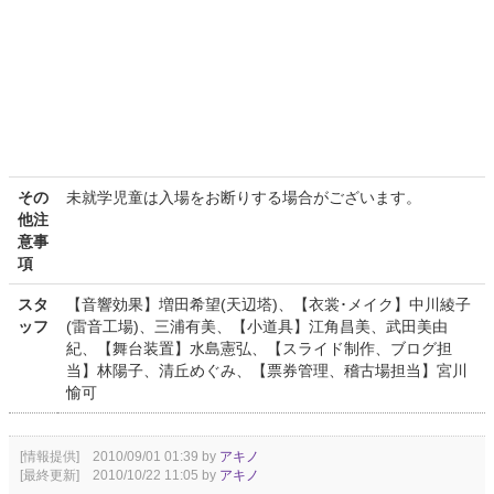
その
未就学児童は入場をお断りする場合がございます。
他注
意事
項
スタ
【音響効果】増田希望(天辺塔)、【衣裳･メイク】中川綾子
ッフ
(雷音工場)、三浦有美、【小道具】江角昌美、武田美由
紀、【舞台装置】水島憲弘、【スライド制作、ブログ担
当】林陽子、清丘めぐみ、【票券管理、稽古場担当】宮川
愉可
[情報提供] 2010/09/01 01:39 by
アキノ
[最終更新] 2010/10/22 11:05 by
アキノ