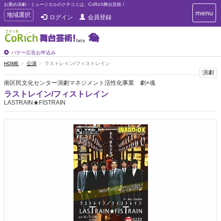
お薦め演劇・ミュージカルのクチコミは、CoRich舞台芸術！
T
menu
T
地域選択
ログイン
会員登録
o
o
g
g
g
g
l
l
バナー広告お申込み
e
e
HOME
公演
ラストレイン/フィストレイン
n
n
演劇
a
a
v
南区民文化センター演劇マネジメント活性化事業 劇×魂
i
v
ラストレイン/フィストレイン
g
i
LASTRAIN★FISTRAIN
a
g
t
a
i
t
o
n
i
o
n