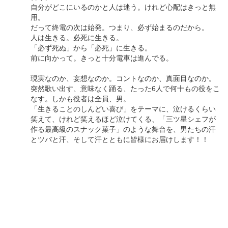
自分がどこにいるのかと人は迷う。けれど心配はきっと無
用。
だって終電の次は始発。つまり、必ず始まるのだから。
人は生きる。必死に生きる。
「必ず死ぬ」から「必死」に生きる。
前に向かって。きっと十分電車は進んでる。
現実なのか、妄想なのか。コントなのか、真面目なのか。
突然歌い出す、意味なく踊る、たった6人で何十もの役をこ
なす。しかも役者は全員、男。
「生きることのしんどい喜び」をテーマに、泣けるくらい
笑えて、けれど笑えるほど泣けてくる、「三ツ星シェフが
作る最高級のスナック菓子」のような舞台を、男たちの汗
とツバと汗、そして汗とともに皆様にお届けします！！