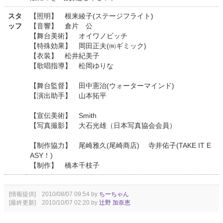
スタ
【照明】 根来綾子(ステージフライト)
ッフ
【音響】 倉片 公
【舞台美術】 オイワノビッチ
【特殊効果】 岡田正夫(㈱ギミック)
【衣装】 松井紀美子
【歌唱指導】 松岡ゆりな
【舞台監督】 田中憲治(ウォーターマインド)
【演出助手】 山本拓平
【宣伝美術】 Smith
【写真撮影】 大石光雄（日本写真協会会員）
【制作協力】 尾崎雅久(尾崎商店) 寺井佑子(TAKE IT E
ASY！)
【制作】 橋本千枝子
[情報提供] 2010/08/07 09:54 by
ちーちゃん
[最終更新] 2010/10/07 02:20 by
辻野 加奈恵