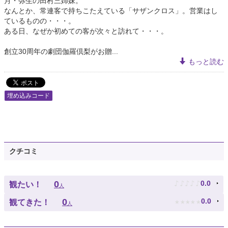
月・弥生の田村三姉妹。
なんとか、常連客で持ちこたえている「サザンクロス」。営業はし
ているものの・・・。
ある日、なぜか初めての客が次々と訪れて・・・。
創立30周年の劇団伽羅倶梨がお贈...
もっと読む
埋め込みコード
クチコミ
♪
♪
♪
♪
♪
0
0.0
観たい！
人
★
★
★
★
★
0
0.0
観てきた！
人