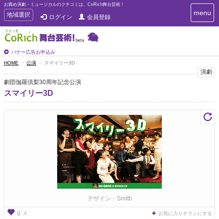
お薦め演劇・ミュージカルのクチコミは、CoRich舞台芸術！
T
menu
T
地域選択
ログイン
会員登録
o
o
g
g
g
g
l
l
バナー広告お申込み
e
e
HOME
公演
スマイリー3D
n
n
演劇
a
a
v
劇団伽羅倶梨30周年記念公演
i
v
スマイリー3D
g
i
a
g
t
a
i
t
o
n
i
o
n
デザイン：Smith
人
0
お気に入りチラシにする