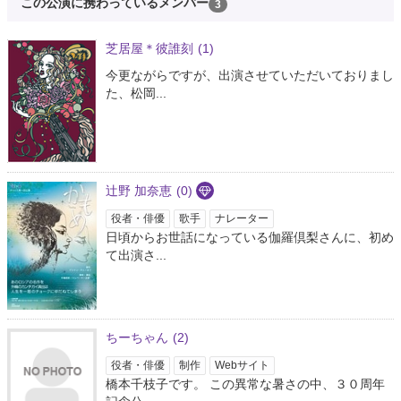
この公演に携わっているメンバー
3
芝居屋＊彼誰刻
(1)
今更ながらですが、出演させていただいておりまし
た、松岡...
辻野 加奈恵
(0)
役者・俳優
歌手
ナレーター
日頃からお世話になっている伽羅倶梨さんに、初め
て出演さ...
ちーちゃん
(2)
役者・俳優
制作
Webサイト
橋本千枝子です。 この異常な暑さの中、３０周年