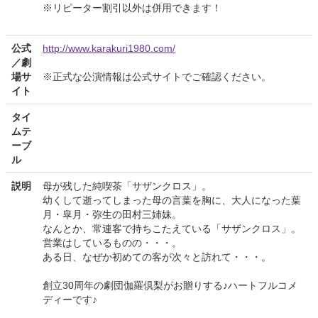
※リピーター割引以外は併用できます！
公式
http://www.karakuri1980.com/
／劇
場サ
※正式な公演情報は公式サイトでご確認ください。
イト
タイ
ムテ
ーブ
ル
説明
母が残した純喫茶「サザンクロス」。
幼くして逝ってしまった母の言葉を胸に、大人になった葉
月・皐月・弥生の田村三姉妹。
なんとか、常連客で持ちこたえている「サザンクロス」。
営業はしているものの・・・。
ある日、なぜか初めての客が次々と訪れて・・・。
創立30周年の劇団伽羅倶梨がお贈りする♪ハートフルコメ
ディーです♪