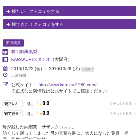
観たい！クチコミをする
観てきた！クチコミをする
実演鑑賞
劇団伽羅倶梨
KARAKURIスタジオ
（大阪府）
2010/10/22 (金) ～ 2010/10/26 (火)
公演終了
上演時間：
公式サイト：
http://www.karakuri1980.com/
※正式な公演情報は公式サイトでご確認ください。
0
/
0.0
人
0
/
0.0
人
母が残した純喫茶「サザンクロス」。
幼くして逝ってしまった母の言葉を胸に、大人になった葉月・皐