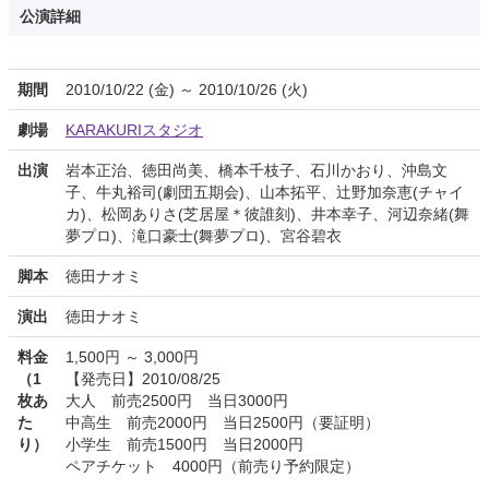
公演詳細
期間
2010/10/22 (金) ～ 2010/10/26 (火)
劇場
KARAKURIスタジオ
出演
岩本正治、徳田尚美、橋本千枝子、石川かおり、沖島文
子、牛丸裕司(劇団五期会)、山本拓平、辻野加奈恵(チャイ
カ)、松岡ありさ(芝居屋＊彼誰刻)、井本幸子、河辺奈緒(舞
夢プロ)、滝口豪士(舞夢プロ)、宮谷碧衣
脚本
徳田ナオミ
演出
徳田ナオミ
料金
1,500円 ～ 3,000円
（1
【発売日】2010/08/25
枚あ
大人 前売2500円 当日3000円
た
中高生 前売2000円 当日2500円（要証明）
り）
小学生 前売1500円 当日2000円
ペアチケット 4000円（前売り予約限定）