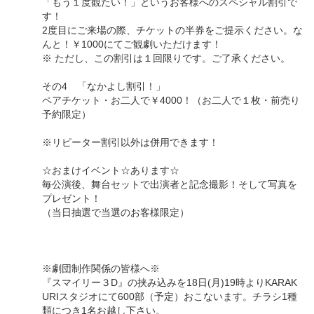
「もう１度観たい！」というお客様へのスペシャル割引で
す！
2度目にご来場の際、チケットの半券をご提示ください。な
んと！￥1000にてご観劇いただけます！
※ ただし、この割引は１回限りです。ご了承ください。
その4 「なかよし割引！」
ペアチケット・お二人で￥4000！（お二人で１枚・前売り
予約限定）
※リピーター割引以外は併用できます！
☆おまけイベント☆あります☆
毎公演後、舞台セットで出演者と記念撮影！そして写真を
プレゼント！
（当日抽選で当選のお客様限定）
※劇団制作関係の皆様へ※
『スマイリー３D』の挟み込みを18日(月)19時よりKARAK
URIスタジオにて600部（予定）おこないます。チラシ1種
類につき1名お越し下さい。