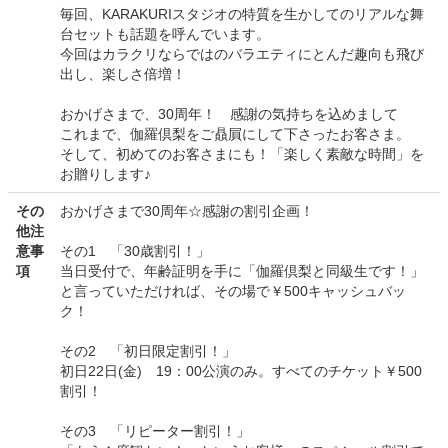
毎回、KARAKURIスタジオの特質を生かしてのリアルな舞
台セットも話題を呼んでいます。
今回はカラクリならではのバラエティにとんだ趣向も飛び
出し、楽しさ倍増！
おかげさまで、30周年！ 感謝の気持ちを込めまして
これまで、伽羅倶梨をご贔屓にして下さったお客さま。
そして、初めてのお客さまにも！「楽しく素敵な時間」を
お贈りします♪
その
おかげさまで30周年☆感謝の割引企画！
他注
意事
その1 「30歳割引！」
項
当日受付で、年齢証明を手に「伽羅倶梨と同級生です！」
と言っていただければ、その場で￥500キャッシュバッ
ク！
その2 「初日限定割引！」
初日22日(金) 19：00公演のみ。すべてのチケット￥500
割引！
その3 「リピーター割引！」