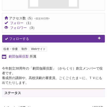
アクセス数
（5）
<直近30日間>
フォロー
（1）
フォロワー
（3）
フォローする
役者・俳優
制作
Webサイト
劇団伽羅倶梨
所属
今年創立38周年の「劇団伽羅倶梨」（からくり）創立メンバーで役
者です。
養成所の講師や、高校演劇の審査員、ごくごくたま～に、ＴＶにも
出てたりします。
ステータス