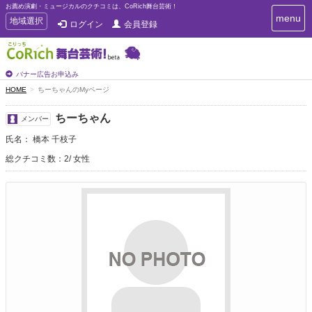
お薦め演劇・ミュージカルのクチコミは、CoRich舞台芸術！
T
menu
T
地域選択
ログイン
会員登録
o
o
g
g
g
g
l
l
バナー広告お申込み
e
e
HOME
ちーちゃんのMyページ
n
n
a
a
v
ちーちゃん
メンバー
i
v
g
氏名： 橋本 千枝子
i
a
g
総クチコミ数：2
女性
t
a
i
t
o
n
i
o
n