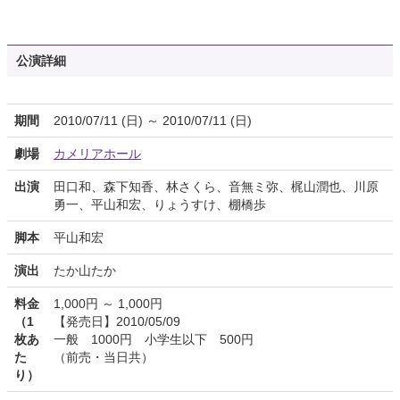
公演詳細
期間
2010/07/11 (日) ～ 2010/07/11 (日)
劇場
カメリアホール
出演
田口和、森下知香、林さくら、音無ミ弥、梶山潤也、川原
勇一、平山和宏、りょうすけ、棚橋歩
脚本
平山和宏
演出
たか山たか
料金
1,000円 ～ 1,000円
（1
【発売日】2010/05/09
枚あ
一般 1000円 小学生以下 500円
た
（前売・当日共）
り）