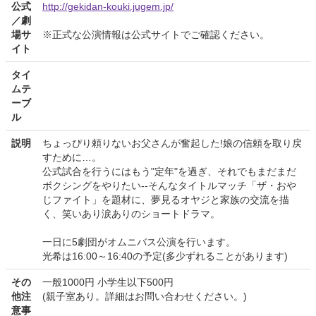
公式
http://gekidan-kouki.jugem.jp/
／劇
場サ
※正式な公演情報は公式サイトでご確認ください。
イト
タイ
ムテ
ーブ
ル
説明
ちょっぴり頼りないお父さんが奮起した!娘の信頼を取り戻
すために…。
公式試合を行うにはもう"定年"を過ぎ、それでもまだまだ
ボクシングをやりたい--そんなタイトルマッチ「ザ・おや
じファイト」を題材に、夢見るオヤジと家族の交流を描
く、笑いあり涙ありのショートドラマ。
一日に5劇団がオムニバス公演を行います。
光希は16:00～16:40の予定(多少ずれることがあります)
その
一般1000円 小学生以下500円
他注
(親子室あり。詳細はお問い合わせください。)
意事