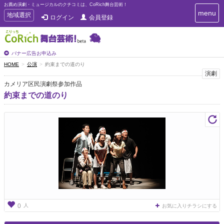
お薦め演劇・ミュージカルのクチコミは、CoRich舞台芸術！
T
menu
T
地域選択
ログイン
会員登録
o
o
g
g
g
g
l
l
バナー広告お申込み
e
e
HOME
公演
約束までの道のり
n
n
演劇
a
a
v
カメリア区民演劇祭参加作品
i
v
約束までの道のり
g
i
a
g
t
a
i
t
o
n
i
o
n
人
0
お気に入りチラシにする