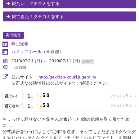
観たい！クチコミをする
観てきた！クチコミをする
実演鑑賞
劇団光希
カメリアホール
（東京都）
2010/07/11 (日) ～ 2010/07/11 (日)
公演終了
上演時間：
公式サイト：
http://gekidan-kouki.jugem.jp/
※正式な公演情報は公式サイトでご確認ください。
1
/
5.0
人
1
/
5.0
人
ちょっぴり頼りないお父さんが奮起した!娘の信頼を取り戻すため
に…。
公式試合を行うにはもう"定年"を過ぎ、それでもまだまだボクシング
をやりたい--そんなタイトルマッチ「ザ・おやじファイト」を題材