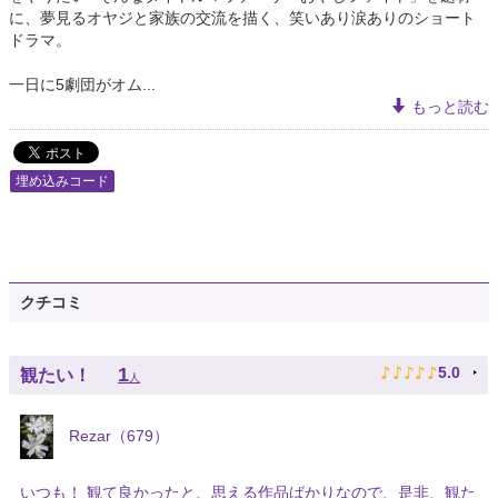
に、夢見るオヤジと家族の交流を描く、笑いあり涙ありのショート
ドラマ。
一日に5劇団がオム...
もっと読む
埋め込みコード
クチコミ
♪
♪
♪
♪
♪
1
5.0
観たい！
人
Rezar（679）
いつも！ 観て良かったと、思える作品ばかりなので、是非、観た