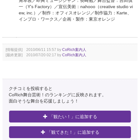
角本敦／即興ミュージシャン：長崎勉／舞台監督：吉田慎
一（Y's Factory）／宣伝美術：nahooo（creative studio vi
ew, inc.）／制作：オフィスオレンジ／制作協力：Karte、
インプロ・ワークス／企画・製作：東京オレンジ
[情報提供] 2010/06/11 15:57 by
CoRich案内人
[最終更新] 2010/07/20 02:17 by
CoRich案内人
クチコミを投稿すると
CoRich舞台芸術！のランキングに反映されます。
面白そうな舞台を応援しましょう！
「観たい！」に追加する
「観てきた！」に追加する