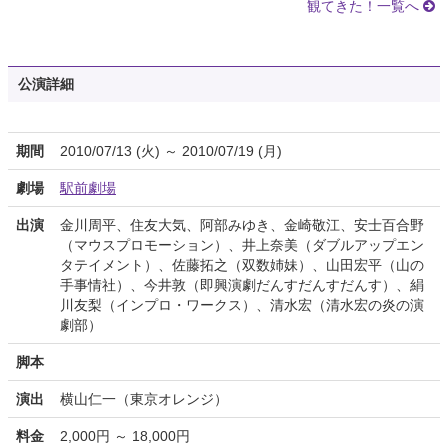
観てきた！一覧へ
公演詳細
期間
2010/07/13 (火) ～ 2010/07/19 (月)
劇場
駅前劇場
出演
金川周平、住友大気、阿部みゆき、金崎敬江、安士百合野
（マウスプロモーション）、井上奈美（ダブルアップエン
タテイメント）、佐藤拓之（双数姉妹）、山田宏平（山の
手事情社）、今井敦（即興演劇だんすだんすだんす）、絹
川友梨（インプロ・ワークス）、清水宏（清水宏の炎の演
劇部）
脚本
演出
横山仁一（東京オレンジ）
料金
2,000円 ～ 18,000円