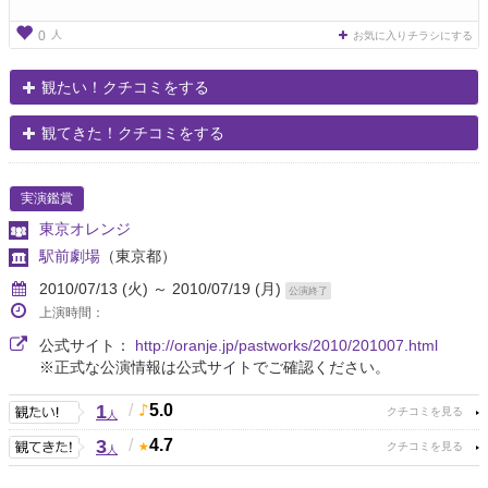
人
0
お気に入りチラシにする
観たい！クチコミをする
観てきた！クチコミをする
実演鑑賞
東京オレンジ
駅前劇場
（東京都）
2010/07/13 (火) ～ 2010/07/19 (月)
公演終了
上演時間：
公式サイト：
http://oranje.jp/pastworks/2010/201007.html
※正式な公演情報は公式サイトでご確認ください。
1
/
5.0
人
3
/
4.7
人