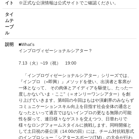
イト
※正式な公演情報は公式サイトでご確認ください。
タイ
ムテ
ーブ
ル
説明
■What's
インプロヴィゼーショナルシアター？
7.13（火）~19（祝） 19:00
「インプロヴィゼーショナルシアター」シリーズでは、
『インプロ （=即興）』メソッドを使い、出演者と客席が
一体となって、 その肉体とアイディアを駆使し、たった一
度しかない"いま・ここ"（＝オンリーワンシアター）を創
り上げていきます。第8回の今回はもはや演劇界のみならず
コミュニケーションスキル向上を目指す社会全体の通念と
なったといって過言ではないインプロの更なる無限の可能
性を探って、連日様々なゲストを交えつつ、日替わりで
様々なロングフォームスタイルに挑戦します。同時開催と
して土日祝の昼公演（14:00の回）には、チーム対抗戦形式
のインプロショー「シアタースポーツ(TM)」の大会が行わ