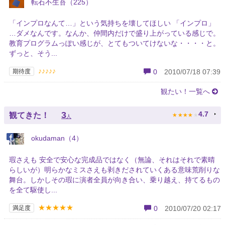
転石不生苔（225）
「インプロなんて…」という気持ちを壊してほしい 「インプロ」
…ダメなんです。なんか、仲間内だけで盛り上がっている感じで。
教育プログラムっぽい感じが、とてもついてけないな・・・・と。
ずっと、そう...
♪♪♪♪♪
期待度
0
2010/07/18 07:39
観たい！一覧へ
★
★
★
★
★
3
4.7
観てきた！
人
okudaman（4）
瑕さえも 安全で安心な完成品ではなく（無論、それはそれで素晴
らしいが）明らかなミスさえも剥きだされていくある意味荒削りな
舞台。しかしその瑕に演者全員が向き合い、乗り越え、持てるもの
を全て駆使し...
★★★★★
満足度
0
2010/07/20 02:17