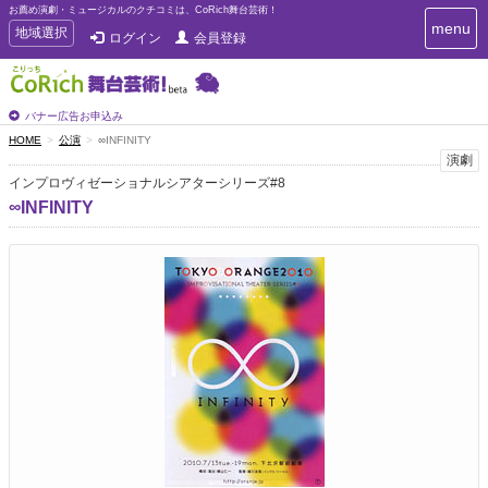
お薦め演劇・ミュージカルのクチコミは、CoRich舞台芸術！
T
menu
T
地域選択
ログイン
会員登録
o
o
g
g
g
g
l
l
バナー広告お申込み
e
e
HOME
公演
∞INFINITY
n
n
演劇
a
a
v
インプロヴィゼーショナルシアターシリーズ#8
i
v
∞INFINITY
g
i
a
g
t
a
i
t
o
n
i
o
n