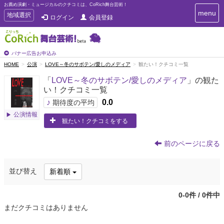
お薦め演劇・ミュージカルのクチコミは、CoRich舞台芸術！
T
menu
T
地域選択
ログイン
会員登録
o
o
g
g
g
g
l
l
バナー広告お申込み
e
e
HOME
公演
LOVE～冬のサボテン/愛しのメディア
観たい！クチコミ一覧
n
n
a
「
LOVE～冬のサボテン/愛しのメディア
」の観た
a
v
い！クチコミ一覧
i
v
g
♪
0.0
i
期待度の平均
a
g
公演情報
t
観たい！クチコミをする
a
i
t
o
n
i
前のページに戻る
o
n
並び替え
新着順
0-0件 / 0件中
まだクチコミはありません