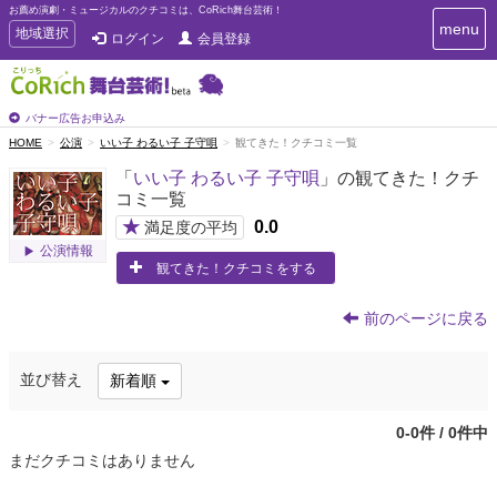
お薦め演劇・ミュージカルのクチコミは、CoRich舞台芸術！
T
menu
T
地域選択
ログイン
会員登録
o
o
g
g
g
g
l
l
バナー広告お申込み
e
e
HOME
公演
いい子 わるい子 子守唄
観てきた！クチコミ一覧
n
n
a
「
いい子 わるい子 子守唄
」の観てきた！クチ
a
v
コミ一覧
i
v
g
★
0.0
i
満足度の平均
a
g
公演情報
t
観てきた！クチコミをする
a
i
t
o
n
i
前のページに戻る
o
n
並び替え
新着順
0-0件 / 0件中
まだクチコミはありません